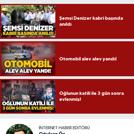
Şemsi Denizer kabri başında
anıldı
Otomobil alev alev yandı!
Oğlunun katili ile 3 gün sonra
evlenmiş!
İNTERNET HABER EDITÖRÜ
Oğulcan Öz