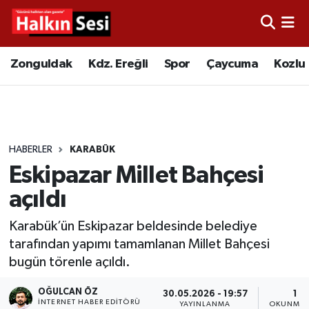
Foto Galeri
Zonguldak
Merkez Nöbetçi Eczaneler
Zonguldak
Kdz. Ereğli
Spor
Çaycuma
Kozlu
Video
Çaycuma
Merkez Hava Durumu
Yazarlar
KDZ. Ereğli
Merkez Trafik Yoğunluk Haritası
HABERLER
KARABÜK
Kozlu
Süper Lig Puan Durumu ve Fikstür
Eskipazar Millet Bahçesi
Alaplı
Tüm Manşetler
açıldı
Karabük’ün Eskipazar beldesinde belediye
Asayiş
Son Dakika Haberleri
tarafından yapımı tamamlanan Millet Bahçesi
bugün törenle açıldı.
Bartın
Haber Arşivi
OĞULCAN ÖZ
30.05.2026 - 19:57
1 D
Karabük
İNTERNET HABER EDITÖRÜ
YAYINLANMA
OKUNMA 