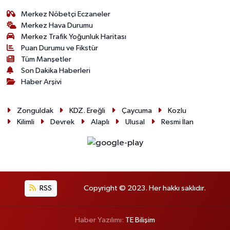
Merkez Nöbetçi Eczaneler
Merkez Hava Durumu
Merkez Trafik Yoğunluk Haritası
Puan Durumu ve Fikstür
Tüm Manşetler
Son Dakika Haberleri
Haber Arşivi
Zonguldak
KDZ. Ereğli
Çaycuma
Kozlu
Kilimli
Devrek
Alaplı
Ulusal
Resmi İlan
RSS
Copyright © 2023. Her hakkı saklıdır.
Haber Yazılımı:
TE Bilişim