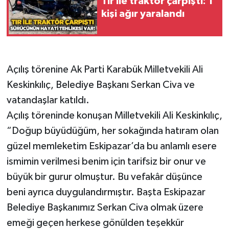
Tır ile traktör çarpıştı: 1
kişi ağır yaralandı
Gökçebey
GÜNDEM
Açılış törenine Ak Parti Karabük Milletvekili Ali
İş ilanı
Keskinkılıç, Belediye Başkanı Serkan Civa ve
vatandaşlar katıldı.
Kilimli
Açılış töreninde konuşan Milletvekili Ali Keskinkılıç,
Kültür - Sanat
“Doğup büyüdüğüm, her sokağında hatıram olan
güzel memleketim Eskipazar’da bu anlamlı esere
MAGAZİN
ismimin verilmesi benim için tarifsiz bir onur ve
büyük bir gurur olmuştur. Bu vefakâr düşünce
Politika
beni ayrıca duygulandırmıştır. Başta Eskipazar
Resmi İlan
Belediye Başkanımız Serkan Civa olmak üzere
emeği geçen herkese gönülden teşekkür