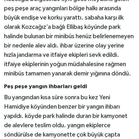
peş peşe araç yangınları bölge halkı arasında
Gökçebey
büyük endişe ve korku yarattı. sabaha karşı ilk
olarak Kozcağız’a bağlı Ellibaş köyünde park
GÜNDEM
halinde bulunan bir minibüs henüz belirlenemeyen
bir nedenle alev aldı. ihbar üzerine olay yerine
İş ilanı
hızla jandarma ve itfaiye ekipleri sevk edildi.
Kilimli
itfaiye ekiplerinin yoğun müdahalesine rağmen
minibüs tamamen yanarak demir yığınına döndü.
Kültür - Sanat
Peş peşe yangın ihbarları geldi
MAGAZİN
Bu yangından kısa süre sonra bu kez Yeni
Hamidiye köyünden benzer bir yangın ihbarı
Politika
yapıldı. köyde park halinde duran bir kamyonet
de alevlere teslim oldu. yangın ekiplerce
Resmi İlan
söndürülse de kamyonette çok büyük çapta