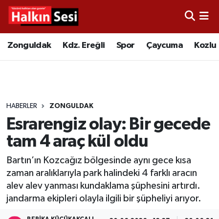
Foto Galeri
Zonguldak
Merkez Nöbetçi Eczaneler
Zonguldak
Kdz. Ereğli
Spor
Çaycuma
Kozlu
Video
Çaycuma
Merkez Hava Durumu
Yazarlar
KDZ. Ereğli
Merkez Trafik Yoğunluk Haritası
HABERLER
ZONGULDAK
Kozlu
Süper Lig Puan Durumu ve Fikstür
Esrarengiz olay: Bir gecede
Alaplı
Tüm Manşetler
tam 4 araç kül oldu
Bartın’ın Kozcağız bölgesinde aynı gece kısa
Asayiş
Son Dakika Haberleri
zaman aralıklarıyla park halindeki 4 farklı aracın
alev alev yanması kundaklama şüphesini artırdı.
Bartın
Haber Arşivi
jandarma ekipleri olayla ilgili bir şüpheliyi arıyor.
Karabük