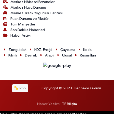
Merkez Nöbetçi Eczaneler
Merkez Hava Durumu
Merkez Trafik Yoğunluk Haritası
Puan Durumu ve Fikstür
Tüm Manşetler
Son Dakika Haberleri
Haber Arşivi
Zonguldak
KDZ. Ereğli
Çaycuma
Kozlu
Kilimli
Devrek
Alaplı
Ulusal
Resmi İlan
RSS
Copyright © 2023. Her hakkı saklıdır.
Haber Yazılımı:
TE Bilişim