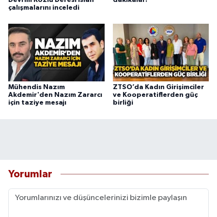
çalışmalarını inceledi
Mühendis Nazım
ZTSO’da Kadın Girişimciler
Akdemir'den Nazım Zararcı
ve Kooperatiflerden güç
için taziye mesajı
birliği
Yorumlar