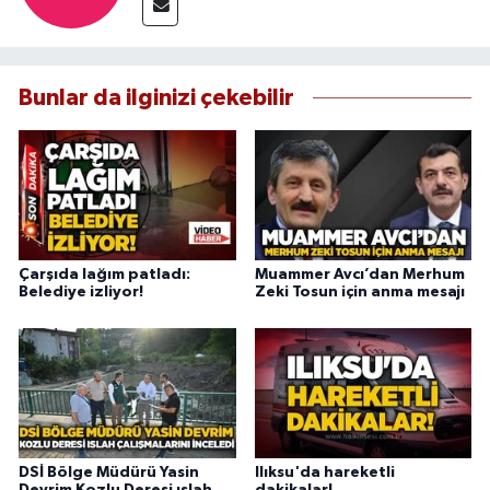
Bunlar da ilginizi çekebilir
Çarşıda lağım patladı:
Muammer Avcı’dan Merhum
Belediye izliyor!
Zeki Tosun için anma mesajı
DSİ Bölge Müdürü Yasin
Ilıksu'da hareketli
Devrim Kozlu Deresi ıslah
dakikalar!