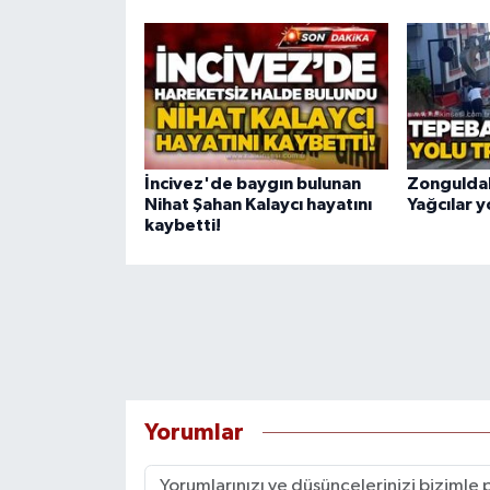
İncivez'de baygın bulunan
Zonguldak
Nihat Şahan Kalaycı hayatını
Yağcılar y
kaybetti!
Yorumlar