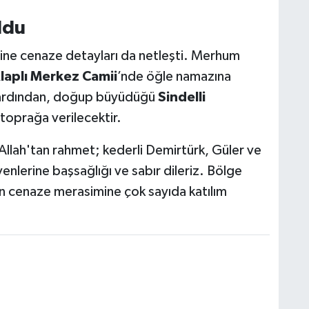
ldu
erine cenaze detayları da netleşti. Merhum
laplı Merkez Camii
’nde öğle namazına
 ardından, doğup büyüdüğü
Sindelli
 toprağa verilecektir.
llah'tan rahmet; kederli Demirtürk, Güler ve
venlerine başsağlığı ve sabır dileriz. Bölge
an cenaze merasimine çok sayıda katılım