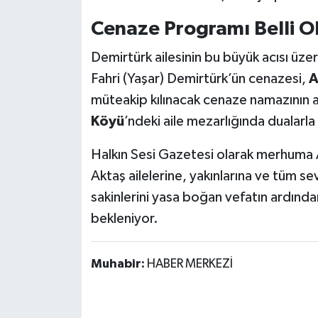
Röportaj
Cenaze Programı Belli O
Sağlık
Demirtürk ailesinin bu büyük acısı üz
SİYASET
Fahri (Yaşar) Demirtürk’ün cenazesi,
A
müteakip kılınacak cenaze namazının
Spor
Köyü
’ndeki aile mezarlığında dualarla
Ulusal
Halkın Sesi Gazetesi olarak merhuma A
Aktaş ailelerine, yakınlarına ve tüm se
Yaşam
sakinlerini yasa boğan vefatın ardınd
bekleniyor.
Muhabir:
HABER MERKEZİ