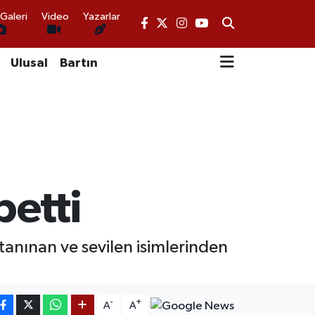
Galeri
Video
Yazarlar
Ulusal
Bartın
betti
 tanınan ve sevilen isimlerinden
-
+
A
A