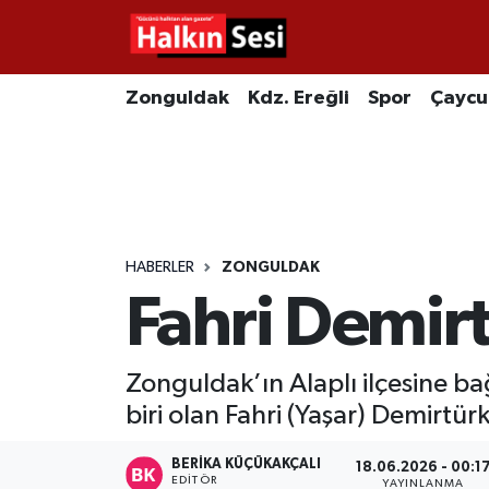
Foto Galeri
Zonguldak
Merkez Nöbetçi Eczaneler
Zonguldak
Kdz. Ereğli
Spor
Çayc
Video
Çaycuma
Merkez Hava Durumu
Yazarlar
KDZ. Ereğli
Merkez Trafik Yoğunluk Haritası
Kozlu
Süper Lig Puan Durumu ve Fikstür
HABERLER
ZONGULDAK
Fahri Demirt
Alaplı
Tüm Manşetler
Asayiş
Son Dakika Haberleri
Zonguldak’ın Alaplı ilçesine bağ
biri olan Fahri (Yaşar) Demirtür
Bartın
Haber Arşivi
BERIKA KÜÇÜKAKÇALI
18.06.2026 - 00:1
Karabük
EDITÖR
YAYINLANMA