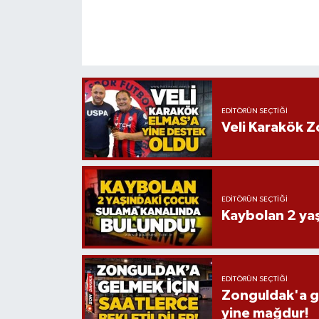
EDITÖRÜN SEÇTIĞI
Veli Karakök 
EDITÖRÜN SEÇTIĞI
Kaybolan 2 ya
EDITÖRÜN SEÇTIĞI
Zonguldak'a ge
yine mağdur!