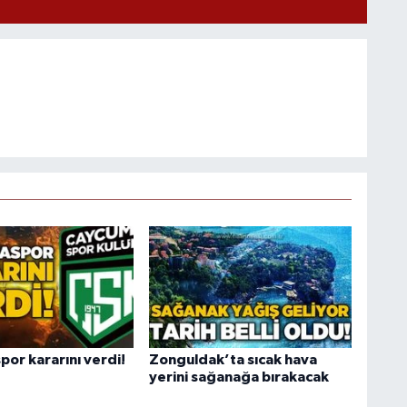
or kararını verdi!
Zonguldak’ta sıcak hava
yerini sağanağa bırakacak