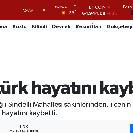
Foto 
BITCOIN
°
26
64.944,08
-0.18
DOLAR
47,7436
0.18
uma
Kozlu
Kilimli
Devrek
Resmi İlan
Gökçebey
EURO
55,2510
0.32
STERLİN
64,4811
0.38
GRAM ALTIN
6660.55
0.03
BİST100
13.779
-14
ürk hayatını kay
lı Sindelli Mahallesi sakinlerinden, ilçenin
k hayatını kaybetti.
7
1 DK
OKUNMA SÜRESI