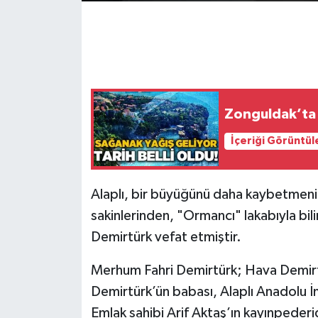
Gökçebey
GÜNDEM
İş ilanı
Zonguldak’ta 
Kilimli
İçeriği Görüntül
Kültür - Sanat
Alaplı, bir büyüğünü daha kaybetmenin
MAGAZİN
sakinlerinden, "Ormancı" lakabıyla bil
Demirtürk vefat etmiştir.
Politika
Merhum Fahri Demirtürk; Hava Demirtürk
Resmi İlan
Demirtürk’ün babası, Alaplı Anadolu İ
Emlak sahibi Arif Aktaş’ın kayınpederid