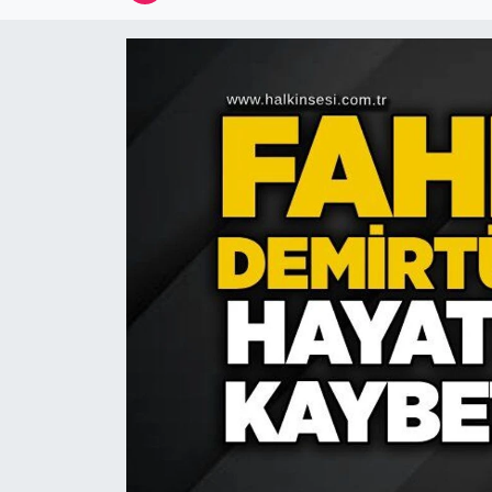
Devrek
Bolu
ÇEVRE
BİLİM VE TEKNOLOJİ
DUNYA
Düzce
Eğitim
Ekonomi
Genel