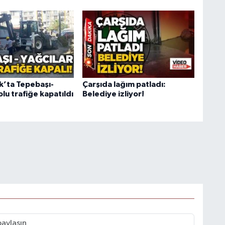
’ta Tepebaşı-
Çarşıda lağım patladı:
olu trafiğe kapatıldı
Belediye izliyor!