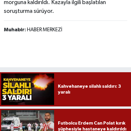
morguna kaldırıldı. Kazayla ilgili başlatılan
soruşturma sürüyor.
Muhabir:
HABER MERKEZİ
Kahvehaneye silahlı saldırı: 3
yaralı
Futbolcu Erdem Can Polat kırık
şüphesiyle hastaneye kaldırıldı