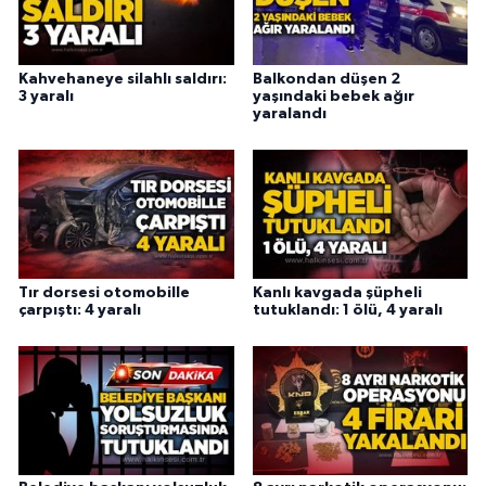
Kahvehaneye silahlı saldırı:
Balkondan düşen 2
3 yaralı
yaşındaki bebek ağır
yaralandı
Tır dorsesi otomobille
Kanlı kavgada şüpheli
çarpıştı: 4 yaralı
tutuklandı: 1 ölü, 4 yaralı