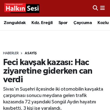
Foto Galeri
Zonguldak
Merkez Nöbetçi Eczaneler
Zonguldak
Kdz. Ereğli
Spor
Çaycuma
Kozlu
Video
Çaycuma
Merkez Hava Durumu
Yazarlar
KDZ. Ereğli
Merkez Trafik Yoğunluk Haritası
HABERLER
ASAYIŞ
Kozlu
Süper Lig Puan Durumu ve Fikstür
Feci kavşak kazası: Hac
Alaplı
Tüm Manşetler
ziyaretine giderken can
verdi
Asayiş
Son Dakika Haberleri
Sivas'ın Suşehri ilçesinde iki otomobilin kavşakta
Bartın
Haber Arşivi
çarpışması sonucu meydana gelen trafik
kazasında 72 yaşındaki Songül Aydın hayatını
Karabük
kaybetti, 3 kişi ise yaralandı.