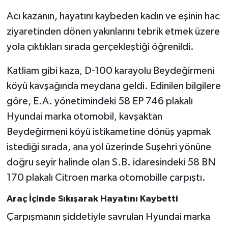
Acı kazanın, hayatını kaybeden kadın ve eşinin hac
Gökçebey
ziyaretinden dönen yakınlarını tebrik etmek üzere
yola çıktıkları sırada gerçekleştiği öğrenildi.
GÜNDEM
Katliam gibi kaza, D-100 karayolu Beydeğirmeni
İş ilanı
köyü kavşağında meydana geldi. Edinilen bilgilere
göre, E.A. yönetimindeki 58 EP 746 plakalı
Kilimli
Hyundai marka otomobil, kavşaktan
Kültür - Sanat
Beydeğirmeni köyü istikametine dönüş yapmak
istediği sırada, ana yol üzerinde Suşehri yönüne
MAGAZİN
doğru seyir halinde olan S.B. idaresindeki 58 BN
170 plakalı Citroen marka otomobille çarpıştı.
Politika
Araç İçinde Sıkışarak Hayatını Kaybetti
Resmi İlan
Çarpışmanın şiddetiyle savrulan Hyundai marka