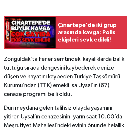
Gökçebey
Çınartepe'de iki grup
GÜNDEM
arasında kavga: Polis
ekipleri sevk edildi!
İş ilanı
Kilimli
Zonguldak’ta Fener semtindeki kayalıklarda balık
tuttuğu sırada dengesini kaybederek denize
Kültür - Sanat
düşen ve hayatını kaybeden Türkiye Taşkömürü
Kurumu’ndan (TTK) emekli İsa Uysal’ın (67)
MAGAZİN
cenaze programı belli oldu.
Politika
Dün meydana gelen talihsiz olayda yaşamını
yitiren Uysal’ın cenazesinin, yarın saat 10.00’da
Resmi İlan
Meşrutiyet Mahallesi’ndeki evinin önünde helallik