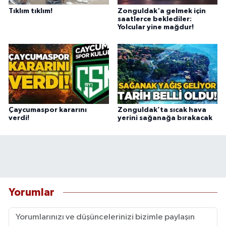
Tıklım tıklım!
Zonguldak'a gelmek için
saatlerce beklediler:
Yolcular yine mağdur!
Çaycumaspor kararını
Zonguldak’ta sıcak hava
verdi!
yerini sağanağa bırakacak
Yorumlar