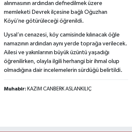
Röportaj
alınmasının ardından defnedilmek üzere
memleketi Devrek ilçesine bağlı Oğuzhan
Sağlık
Köyü’ne götürüleceği öğrenildi.
SİYASET
Uysal’ın cenazesi, köy camisinde kılınacak öğle
namazının ardından aynı yerde toprağa verilecek.
Spor
Ailesi ve yakınlarının büyük üzüntü yaşadığı
öğrenilirken, olayla ilgili herhangi bir ihmal olup
Ulusal
olmadığına dair incelemelerin sürdüğü belirtildi.
Yaşam
Muhabir:
KAZIM CANBERK ASLANKILIÇ