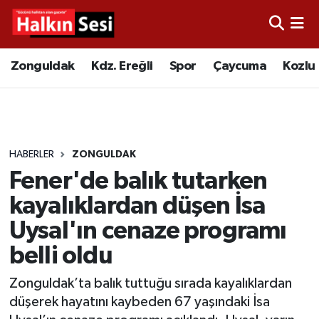
Foto Galeri
Zonguldak
Merkez Nöbetçi Eczaneler
Zonguldak
Kdz. Ereğli
Spor
Çaycuma
Kozlu
Video
Çaycuma
Merkez Hava Durumu
Yazarlar
KDZ. Ereğli
Merkez Trafik Yoğunluk Haritası
HABERLER
ZONGULDAK
Kozlu
Süper Lig Puan Durumu ve Fikstür
Fener'de balık tutarken
Alaplı
Tüm Manşetler
kayalıklardan düşen İsa
Uysal'ın cenaze programı
Asayiş
Son Dakika Haberleri
belli oldu
Bartın
Haber Arşivi
Zonguldak’ta balık tuttuğu sırada kayalıklardan
düşerek hayatını kaybeden 67 yaşındaki İsa
Karabük