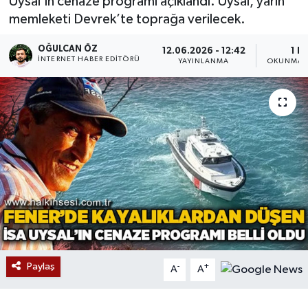
Uysal’ın cenaze programı açıklandı. Uysal, yarın
memleketi Devrek’te toprağa verilecek.
Devrek
OĞULCAN ÖZ
12.06.2026 - 12:42
1 D
Bolu
İNTERNET HABER EDITÖRÜ
YAYINLANMA
OKUNMA S
ÇEVRE
BİLİM VE TEKNOLOJİ
DUNYA
Düzce
Eğitim
Paylaş
-
+
Ekonomi
A
A
Genel