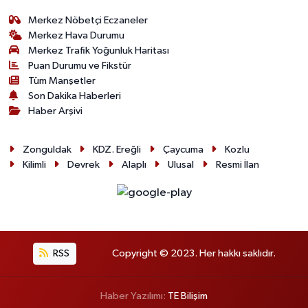
Merkez Nöbetçi Eczaneler
Merkez Hava Durumu
Merkez Trafik Yoğunluk Haritası
Puan Durumu ve Fikstür
Tüm Manşetler
Son Dakika Haberleri
Haber Arşivi
Zonguldak
KDZ. Ereğli
Çaycuma
Kozlu
Kilimli
Devrek
Alaplı
Ulusal
Resmi İlan
RSS
Copyright © 2023. Her hakkı saklıdır.
Haber Yazılımı:
TE Bilişim