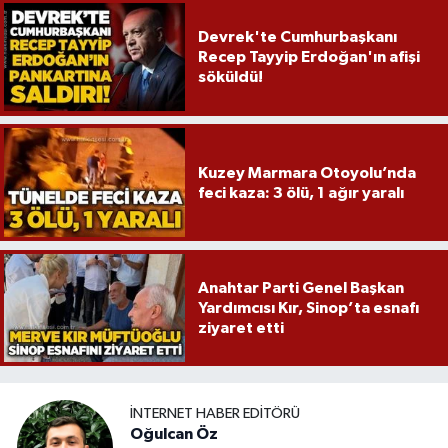
Devrek'te Cumhurbaşkanı
Recep Tayyip Erdoğan'ın afişi
söküldü!
Kuzey Marmara Otoyolu’nda
feci kaza: 3 ölü, 1 ağır yaralı
Anahtar Parti Genel Başkan
Yardımcısı Kır, Sinop’ta esnafı
ziyaret etti
İNTERNET HABER EDITÖRÜ
Oğulcan Öz