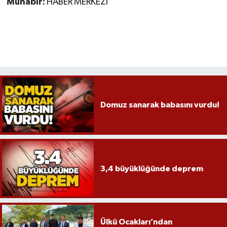
Muhabir:
HABER MERKEZİ
Röportaj
Sağlık
SİYASET
Spor
Domuz sanarak babasını vurdu!
Ulusal
Yaşam
3,4 büyüklüğünde deprem
Ülkü Ocakları’ndan