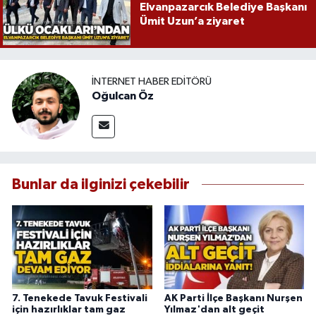
Elvanpazarcık Belediye Başkanı
Ümit Uzun’a ziyaret
İNTERNET HABER EDITÖRÜ
Oğulcan Öz
Bunlar da ilginizi çekebilir
7. Tenekede Tavuk Festivali
AK Parti İlçe Başkanı Nurşen
için hazırlıklar tam gaz
Yılmaz'dan alt geçit