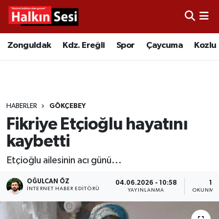
Foto Galeri
Zonguldak
Merkez Nöbetçi Eczaneler
Zonguldak
Kdz. Ereğli
Spor
Çaycuma
Kozlu
Video
Çaycuma
Merkez Hava Durumu
Yazarlar
KDZ. Ereğli
Merkez Trafik Yoğunluk Haritası
HABERLER
GÖKÇEBEY
Kozlu
Süper Lig Puan Durumu ve Fikstür
Fikriye Etçioğlu hayatını
Alaplı
Tüm Manşetler
kaybetti
Etçioğlu ailesinin acı günü...
Asayiş
Son Dakika Haberleri
OĞULCAN ÖZ
04.06.2026 - 10:58
1 D
Bartın
Haber Arşivi
İNTERNET HABER EDITÖRÜ
YAYINLANMA
OKUNMA 
Karabük