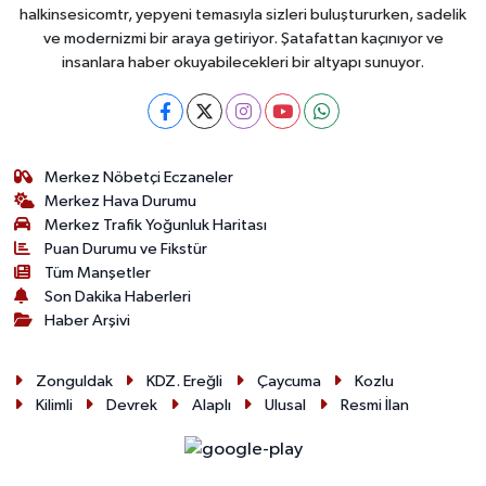
halkinsesicomtr, yepyeni temasıyla sizleri buluştururken, sadelik
ve modernizmi bir araya getiriyor. Şatafattan kaçınıyor ve
insanlara haber okuyabilecekleri bir altyapı sunuyor.
Merkez Nöbetçi Eczaneler
Merkez Hava Durumu
Merkez Trafik Yoğunluk Haritası
Puan Durumu ve Fikstür
Tüm Manşetler
Son Dakika Haberleri
Haber Arşivi
Zonguldak
KDZ. Ereğli
Çaycuma
Kozlu
Kilimli
Devrek
Alaplı
Ulusal
Resmi İlan