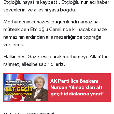
Etçioğlu hayatını kaybetti. Etçioğlu'nun acı haberi
sevenlerini ve ailesini yasa boğdu.
Gökçebey
Merhumenin cenazesi bugün ikindi namazına
GÜNDEM
müteakiben Etçioğlu Camii'nde kılınacak cenaze
namazının ardından aile mezarlığında toprağa
İş ilanı
verilecek.
Kilimli
Halkın Sesi Gazetesi olarak merhumeye Allah'tan
Kültür - Sanat
rahmet, ailesine sabır dileriz.
MAGAZİN
AK Parti İlçe Başkanı
Nurşen Yılmaz'dan alt
Politika
geçit iddialarına yanıt!
Resmi İlan