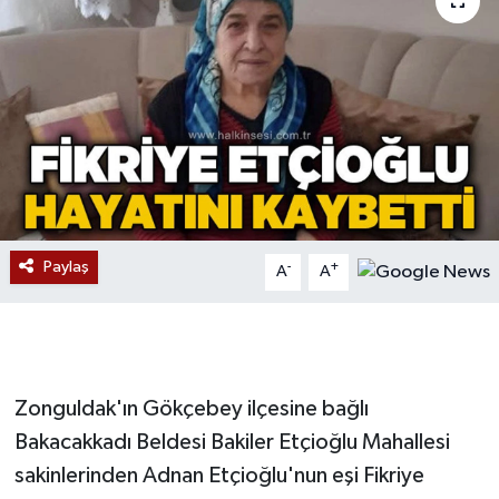
Devrek
Bolu
ÇEVRE
BİLİM VE TEKNOLOJİ
DUNYA
Paylaş
-
+
A
A
Düzce
Eğitim
Zonguldak'ın Gökçebey ilçesine bağlı
Ekonomi
Bakacakkadı Beldesi Bakiler Etçioğlu Mahallesi
sakinlerinden Adnan Etçioğlu'nun eşi Fikriye
Genel