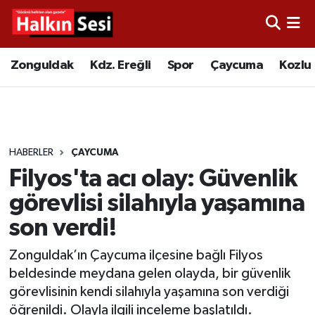
Foto Galeri
Zonguldak
Merkez Nöbetçi Eczaneler
Zonguldak
Kdz. Ereğli
Spor
Çaycuma
Kozlu
Video
Çaycuma
Merkez Hava Durumu
Yazarlar
KDZ. Ereğli
Merkez Trafik Yoğunluk Haritası
HABERLER
ÇAYCUMA
Kozlu
Süper Lig Puan Durumu ve Fikstür
Filyos'ta acı olay: Güvenlik
Alaplı
Tüm Manşetler
görevlisi silahıyla yaşamına
son verdi!
Asayiş
Son Dakika Haberleri
Zonguldak’ın Çaycuma ilçesine bağlı Filyos
Bartın
Haber Arşivi
beldesinde meydana gelen olayda, bir güvenlik
görevlisinin kendi silahıyla yaşamına son verdiği
Karabük
öğrenildi. Olayla ilgili inceleme başlatıldı.