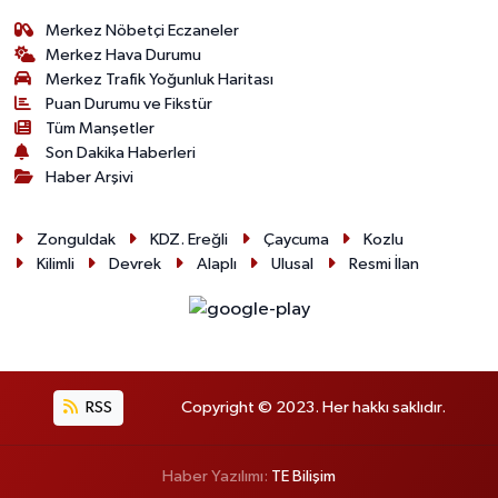
Merkez Nöbetçi Eczaneler
Merkez Hava Durumu
Merkez Trafik Yoğunluk Haritası
Puan Durumu ve Fikstür
Tüm Manşetler
Son Dakika Haberleri
Haber Arşivi
Zonguldak
KDZ. Ereğli
Çaycuma
Kozlu
Kilimli
Devrek
Alaplı
Ulusal
Resmi İlan
RSS
Copyright © 2023. Her hakkı saklıdır.
Haber Yazılımı:
TE Bilişim