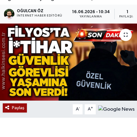
Devrek
OĞULCAN ÖZ
16.06.2026 - 10:34
1
İNTERNET HABER EDITÖRÜ
YAYINLANMA
PAYLAŞIM
Bolu
ÇEVRE
BİLİM VE TEKNOLOJİ
DUNYA
Düzce
Eğitim
Paylaş
-
+
A
A
Ekonomi
Genel