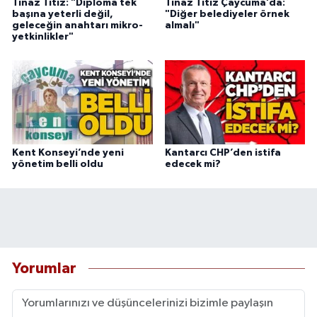
Tınaz Titiz: "Diploma tek
Tınaz Titiz Çaycuma’da:
başına yeterli değil,
"Diğer belediyeler örnek
geleceğin anahtarı mikro-
almalı"
yetkinlikler"
Kent Konseyi’nde yeni
Kantarcı CHP’den istifa
yönetim belli oldu
edecek mi?
Yorumlar