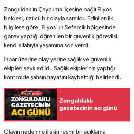
Zonguldak’ın Çaycuma ilçesine bağlı Filyos
Gökçebey
beldesi, üzücü bir olayla sarsıldı. Edinilen ilk
bilgilere göre, Filyos’un Sefercik bölgesinde
GÜNDEM
görev yaptığı öğrenilen bir güvenlik görevlisi,
İş ilanı
kendi silahıyla yaşamına son verdi.
İhbar üzerine olay yerine sağlık ve güvenlik
Kilimli
ekipleri sevk edildi. Sağlık ekiplerinin yaptığı
Kültür - Sanat
kontrolde şahsın hayatını kaybettiği belirlendi.
MAGAZİN
Zonguldaklı
Politika
gazetecinin acı günü
Resmi İlan
Olayın nedenine ilişkin resmi bir açıklama