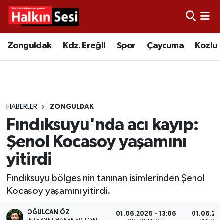
Foto Galeri
Zonguldak
Merkez Nöbetçi Eczaneler
Zonguldak
Kdz. Ereğli
Spor
Çaycuma
Kozlu
Video
Çaycuma
Merkez Hava Durumu
Yazarlar
KDZ. Ereğli
Merkez Trafik Yoğunluk Haritası
HABERLER
ZONGULDAK
Kozlu
Süper Lig Puan Durumu ve Fikstür
Fındıksuyu'nda acı kayıp:
Alaplı
Tüm Manşetler
Şenol Kocasoy yaşamını
yitirdi
Asayiş
Son Dakika Haberleri
Fındıksuyu bölgesinin tanınan isimlerinden Şenol
Bartın
Haber Arşivi
Kocasoy yaşamını yitirdi.
Karabük
OĞULCAN ÖZ
01.06.2026 - 13:06
01.06.20
İNTERNET HABER EDITÖRÜ