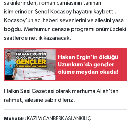
sakinlerinden, roman camiasının tanınan
isimlerinden Şenol Kocasoy hayatını kaybetti.
Gökçebey
Kocasoy'un acı haberi sevenlerini ve ailesini yasa
GÜNDEM
boğdu. Merhumun cenaze programı önümüzdeki
saatlerde netlik kazanacak.
İş ilanı
Hakan Ergin'in öldüğü
Kilimli
Uzunkum'da gençler
ölüme meydan okudu!
Kültür - Sanat
MAGAZİN
Halkın Sesi Gazetesi olarak merhuma Allah'tan
rahmet, ailesine sabır dileriz.
Politika
Resmi İlan
Muhabir:
KAZIM CANBERK ASLANKILIÇ