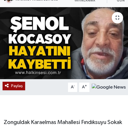
YAYINLANMA
GÜNC
Devrek
Bolu
ÇEVRE
BİLİM VE TEKNOLOJİ
DUNYA
Düzce
Paylaş
-
+
A
A
Eğitim
Ekonomi
Zonguldak Karaelmas Mahallesi Fındıksuyu Sokak
Genel