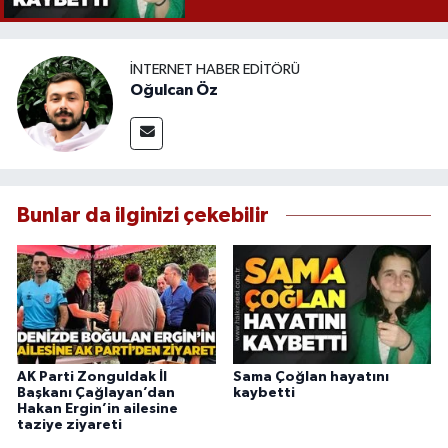
İNTERNET HABER EDITÖRÜ
Oğulcan Öz
Bunlar da ilginizi çekebilir
AK Parti Zonguldak İl
Sama Çoğlan hayatını
Başkanı Çağlayan’dan
kaybetti
Hakan Ergin’in ailesine
taziye ziyareti