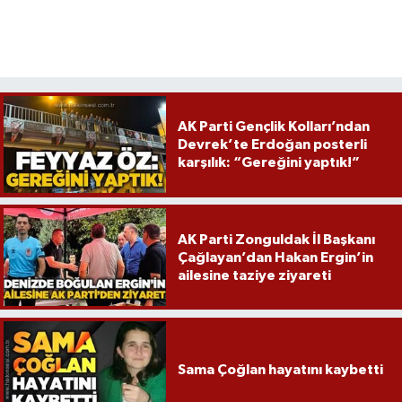
Röportaj
Sağlık
SİYASET
AK Parti Gençlik Kolları’ndan
Spor
Devrek’te Erdoğan posterli
karşılık: “Gereğini yaptık!”
Ulusal
Yaşam
AK Parti Zonguldak İl Başkanı
Çağlayan’dan Hakan Ergin’in
ailesine taziye ziyareti
Sama Çoğlan hayatını kaybetti