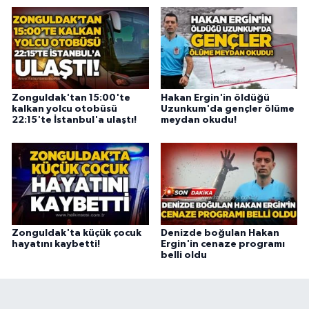
Zonguldak'tan 15:00'te
Hakan Ergin'in öldüğü
kalkan yolcu otobüsü
Uzunkum'da gençler ölüme
22:15'te İstanbul'a ulaştı!
meydan okudu!
Zonguldak'ta küçük çocuk
Denizde boğulan Hakan
hayatını kaybetti!
Ergin'in cenaze programı
belli oldu