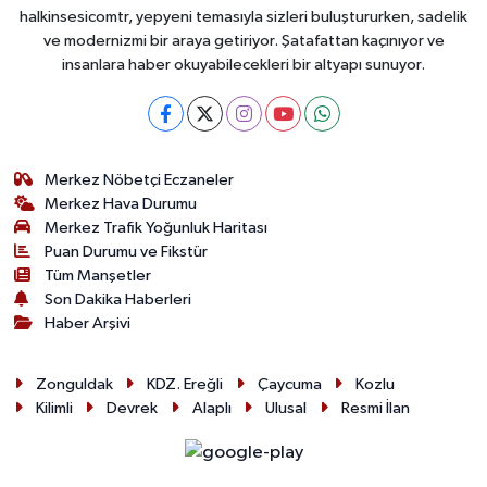
halkinsesicomtr, yepyeni temasıyla sizleri buluştururken, sadelik
ve modernizmi bir araya getiriyor. Şatafattan kaçınıyor ve
insanlara haber okuyabilecekleri bir altyapı sunuyor.
Merkez Nöbetçi Eczaneler
Merkez Hava Durumu
Merkez Trafik Yoğunluk Haritası
Puan Durumu ve Fikstür
Tüm Manşetler
Son Dakika Haberleri
Haber Arşivi
Zonguldak
KDZ. Ereğli
Çaycuma
Kozlu
Kilimli
Devrek
Alaplı
Ulusal
Resmi İlan