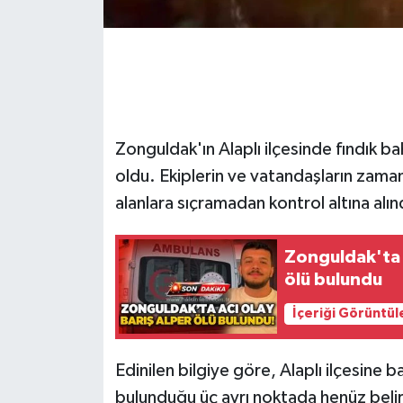
Gökçebey
GÜNDEM
İş ilanı
Zonguldak'ın Alaplı ilçesinde fındık b
oldu. Ekiplerin ve vatandaşların zama
Kilimli
alanlara sıçramadan kontrol altına alın
Kültür - Sanat
Zonguldak'ta 
MAGAZİN
ölü bulundu
İçeriği Görüntül
Politika
Resmi İlan
Edinilen bilgiye göre, Alaplı ilçesine b
bulunduğu üç ayrı noktada henüz beli