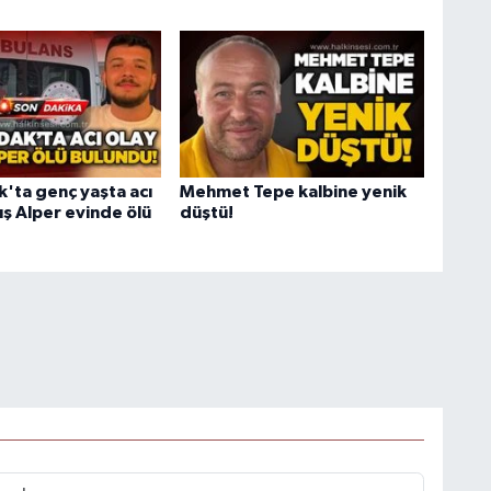
'ta genç yaşta acı
Mehmet Tepe kalbine yenik
ış Alper evinde ölü
düştü!