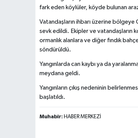
Röportaj
fark eden köylüler, köyde bulunan araz
Sağlık
Vatandaşların ihbarı üzerine bölgeye O
sevk edildi. Ekipler ve vatandaşların 
SİYASET
ormanlık alanlara ve diğer fındık bahçe
söndürüldü.
Spor
Yangınlarda can kaybı ya da yaralanm
Ulusal
meydana geldi.
Yaşam
Yangınların çıkış nedeninin belirlenmes
başlatıldı.
Muhabir:
HABER MERKEZİ