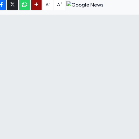
-
+
A
A