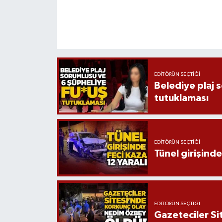
EDITÖRÜN SEÇTIĞI
Belediye plaj 
tutuklaması
EDITÖRÜN SEÇTIĞI
Tünel girişinde
EDITÖRÜN SEÇTIĞI
Gazeteciler Si