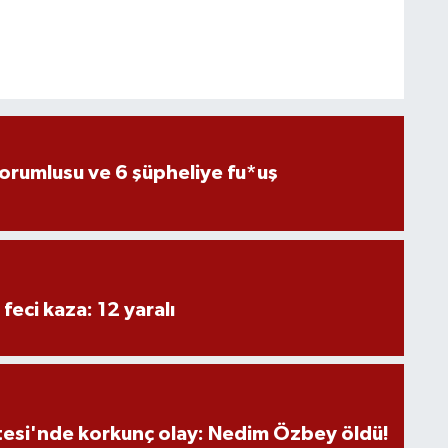
sorumlusu ve 6 şüpheliye fu*uş
 feci kaza: 12 yaralı
tesi'nde korkunç olay: Nedim Özbey öldü!