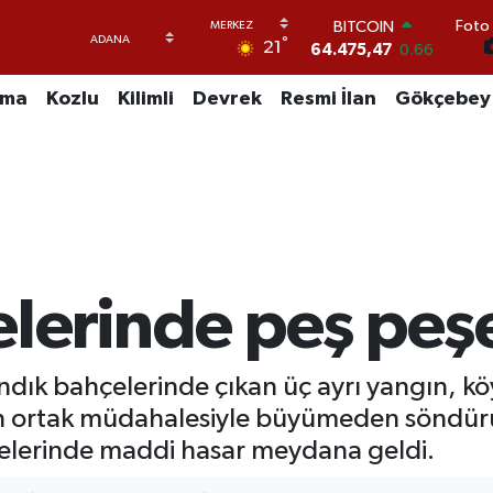
64.475,47
0.66
Foto 
DOLAR
°
21
47,5971
0.05
EURO
uma
Kozlu
Kilimli
Devrek
Resmi İlan
Gökçebey
55,1336
0.18
STERLİN
64,2534
0.22
GRAM ALTIN
6527.85
0.54
BİST100
13.703
0
elerinde peş peş
ındık bahçelerinde çıkan üç ayrı yangın, kö
nin ortak müdahalesiyle büyümeden söndür
elerinde maddi hasar meydana geldi.