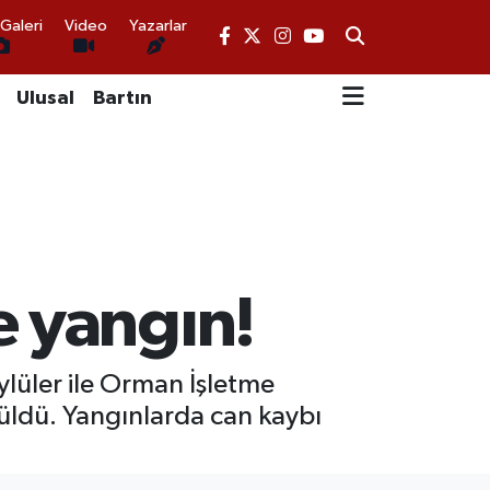
Galeri
Video
Yazarlar
Ulusal
Bartın
e yangın!
ylüler ile Orman İşletme
üldü. Yangınlarda can kaybı