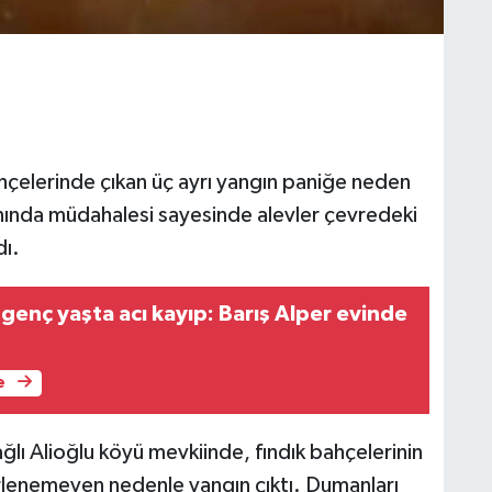
ahçelerinde çıkan üç ayrı yangın paniğe neden
nında müdahalesi sayesinde alevler çevredeki
dı.
genç yaşta acı kayıp: Barış Alper evinde
e
ağlı Alioğlu köyü mevkiinde, fındık bahçelerinin
rlenemeyen nedenle yangın çıktı. Dumanları