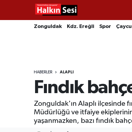
Foto Galeri
Zonguldak
Merkez Nöbetçi Eczaneler
Zonguldak
Kdz. Ereğli
Spor
Çayc
Video
Çaycuma
Merkez Hava Durumu
Yazarlar
KDZ. Ereğli
Merkez Trafik Yoğunluk Haritası
Kozlu
Süper Lig Puan Durumu ve Fikstür
HABERLER
ALAPLI
Fındık bahç
Alaplı
Tüm Manşetler
Asayiş
Son Dakika Haberleri
Zonguldak'ın Alaplı ilçesinde f
Müdürlüğü ve itfaiye ekipleri
Bartın
Haber Arşivi
yaşanmazken, bazı fındık bahç
Karabük