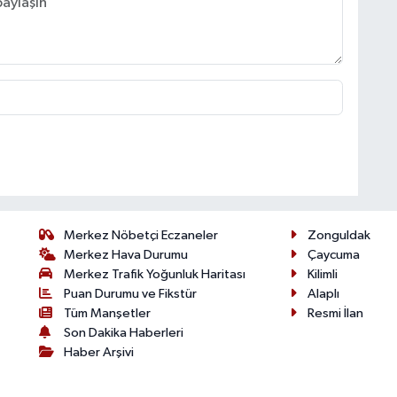
Merkez Nöbetçi Eczaneler
Zonguldak
Merkez Hava Durumu
Çaycuma
Merkez Trafik Yoğunluk Haritası
Kilimli
Puan Durumu ve Fikstür
Alaplı
Tüm Manşetler
Resmi İlan
Son Dakika Haberleri
Haber Arşivi