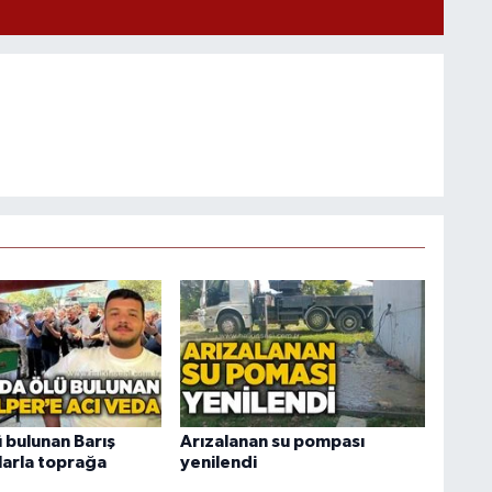
 bulunan Barış
Arızalanan su pompası
larla toprağa
yenilendi