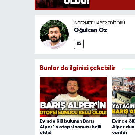
İNTERNET HABER EDITÖRÜ
Oğulcan Öz
Bunlar da ilginizi çekebilir
Evinde ölü bulunan Barış
Evinde ölü
Alper'in otopsi sonucu belli
Alper dua
oldu!
verildi