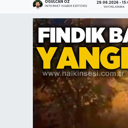
OĞULCAN ÖZ
29.06.2026 - 15:
İNTERNET HABER EDITÖRÜ
YAYINLANMA
Devrek
Bolu
ÇEVRE
BİLİM VE TEKNOLOJİ
DUNYA
Düzce
Eğitim
Ekonomi
Genel