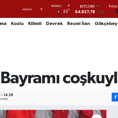
Foto 
DOLAR
°
22
47,5760
0.1
EURO
55,0126
0.29
uma
Kozlu
Kilimli
Devrek
Resmi İlan
Gökçebey
STERLİN
64,1794
0.29
GRAM ALTIN
6508.83
4.44
BİST100
13.647
-30
BITCOIN
64.927,78
1.32
Bayramı coşkuyl
 - 14:39
LEME