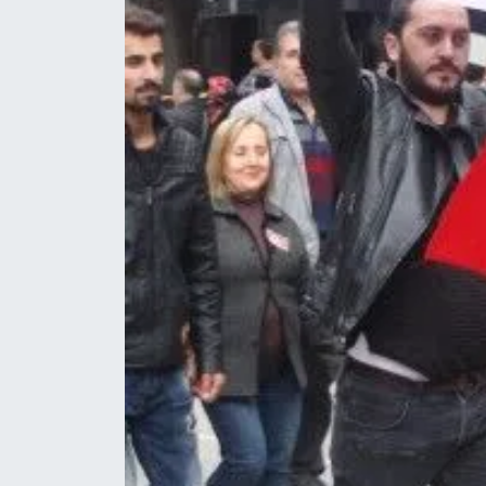
Röportaj
Sağlık
SİYASET
Spor
Ulusal
Yaşam