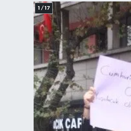
1 / 17
Gökçebey
GÜNDEM
İş ilanı
Kilimli
Kültür - Sanat
MAGAZİN
Politika
Resmi İlan