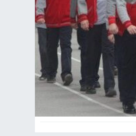
Devrek
Bolu
ÇEVRE
BİLİM VE TEKNOLOJİ
DUNYA
Düzce
Eğitim
Ekonomi
Genel