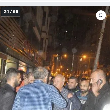
24 / 66