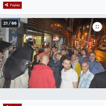
Paylaş
21 / 66