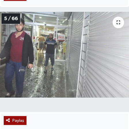
5 / 66
Paylaş