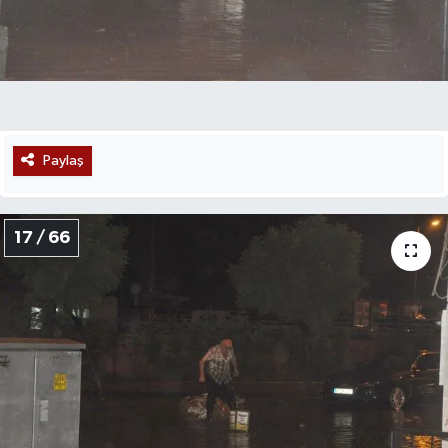
Paylaş
17 / 66