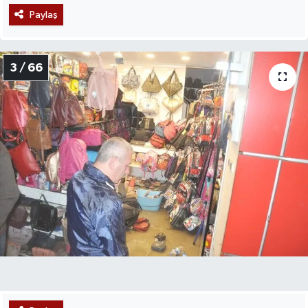
Paylaş
3 / 66