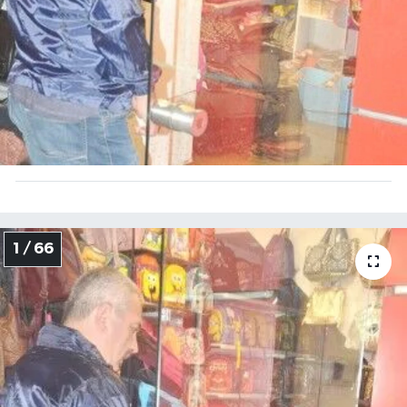
Devrek
Bolu
ÇEVRE
BİLİM VE TEKNOLOJİ
DUNYA
1 / 66
Düzce
Eğitim
Ekonomi
Genel