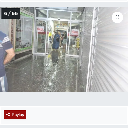
6 / 66
Paylaş