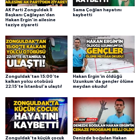
AK Parti Zonguldak İl
Sama Çoğlan hayatını
Başkanı Çağlayan’dan
kaybetti
Hakan Ergin’in ailesine
taziye ziyareti
Zonguldak'tan 15:00'te
Hakan Ergin'in öldüğü
kalkan yolcu otobüsü
Uzunkum'da gençler ölüme
22:15'te İstanbul'a ulaştı!
meydan okudu!
Zonguldak'ta küçük çocuk
Denizde boğulan Hakan