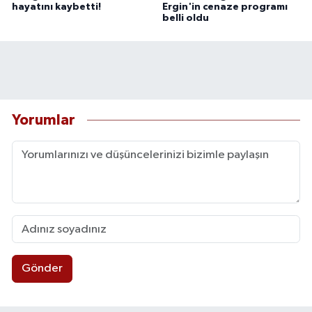
hayatını kaybetti!
Ergin'in cenaze programı
belli oldu
Yorumlar
Gönder