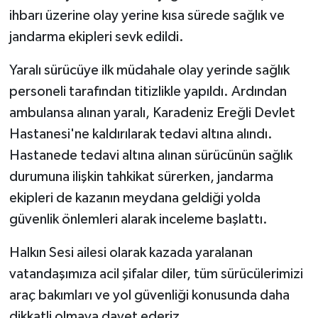
Röportaj
ihbarı üzerine olay yerine kısa sürede sağlık ve
jandarma ekipleri sevk edildi.
Sağlık
Yaralı sürücüye ilk müdahale olay yerinde sağlık
SİYASET
personeli tarafından titizlikle yapıldı. Ardından
ambulansa alınan yaralı, Karadeniz Ereğli Devlet
Spor
Hastanesi'ne kaldırılarak tedavi altına alındı.
Ulusal
Hastanede tedavi altına alınan sürücünün sağlık
durumuna ilişkin tahkikat sürerken, jandarma
Yaşam
ekipleri de kazanın meydana geldiği yolda
güvenlik önlemleri alarak inceleme başlattı.
Halkın Sesi ailesi olarak kazada yaralanan
vatandaşımıza acil şifalar diler, tüm sürücülerimizi
araç bakımları ve yol güvenliği konusunda daha
dikkatli olmaya davet ederiz.