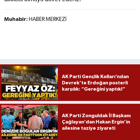
Muhabir:
HABER MERKEZİ
AK Parti Gençlik Kolları’ndan
Devrek’te Erdoğan posterli
karşılık: “Gereğini yaptık!”
AK Parti Zonguldak İl Başkanı
Çağlayan’dan Hakan Ergin’in
ailesine taziye ziyareti