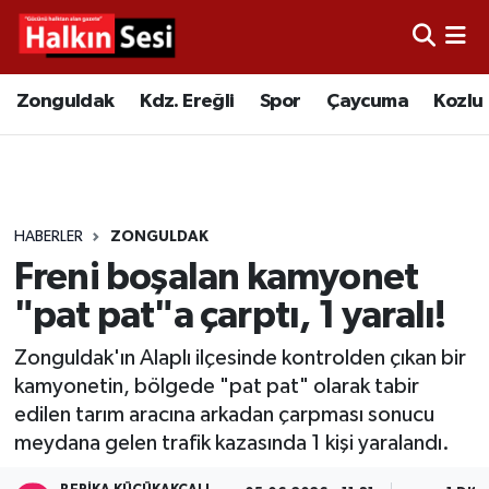
Foto Galeri
Zonguldak
Merkez Nöbetçi Eczaneler
Zonguldak
Kdz. Ereğli
Spor
Çaycuma
Kozlu
Video
Çaycuma
Merkez Hava Durumu
Yazarlar
KDZ. Ereğli
Merkez Trafik Yoğunluk Haritası
HABERLER
ZONGULDAK
Kozlu
Süper Lig Puan Durumu ve Fikstür
Freni boşalan kamyonet
Alaplı
Tüm Manşetler
"pat pat"a çarptı, 1 yaralı!
Zonguldak'ın Alaplı ilçesinde kontrolden çıkan bir
Asayiş
Son Dakika Haberleri
kamyonetin, bölgede "pat pat" olarak tabir
edilen tarım aracına arkadan çarpması sonucu
Bartın
Haber Arşivi
meydana gelen trafik kazasında 1 kişi yaralandı.
Karabük