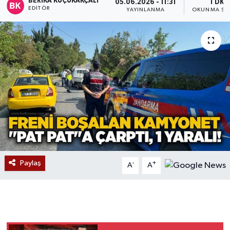
BERIKA KÜÇÜKAKÇALI
05.06.2026 - 11:31
1 DK
EDITÖR
YAYINLANMA
OKUNMA SÜ
Devrek
Bolu
ÇEVRE
BİLİM VE TEKNOLOJİ
DUNYA
Düzce
Paylaş
-
+
A
A
Eğitim
Ekonomi
Genel