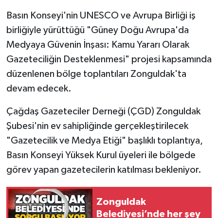
Basın Konseyi'nin UNESCO ve Avrupa Birliği iş
Gökçebey
birliğiyle yürüttüğü "Güney Doğu Avrupa'da
Medyaya Güvenin İnşası: Kamu Yararı Olarak
GÜNDEM
Gazeteciliğin Desteklenmesi" projesi kapsamında
İş ilanı
düzenlenen bölge toplantıları Zonguldak'ta
devam edecek.
Kilimli
Çağdaş Gazeteciler Derneği (ÇGD) Zonguldak
Kültür - Sanat
Şubesi'nin ev sahipliğinde gerçekleştirilecek
"Gazetecilik ve Medya Etiği" başlıklı toplantıya,
MAGAZİN
Basın Konseyi Yüksek Kurul üyeleri ile bölgede
görev yapan gazetecilerin katılması bekleniyor.
Politika
Resmi İlan
Zonguldak
Belediyesi’nde her şey