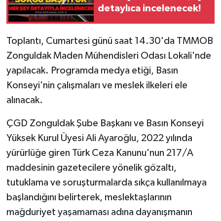
Röportaj
detaylıca incelenecek!
Sağlık
Toplantı, Cumartesi günü saat 14.30'da TMMOB
SİYASET
Zonguldak Maden Mühendisleri Odası Lokali'nde
yapılacak. Programda medya etiği, Basın
Spor
Konseyi'nin çalışmaları ve meslek ilkeleri ele
alınacak.
Ulusal
ÇGD Zonguldak Şube Başkanı ve Basın Konseyi
Yaşam
Yüksek Kurul Üyesi Ali Ayaroğlu, 2022 yılında
yürürlüğe giren Türk Ceza Kanunu'nun 217/A
maddesinin gazetecilere yönelik gözaltı,
tutuklama ve soruşturmalarda sıkça kullanılmaya
başlandığını belirterek, meslektaşlarının
mağduriyet yaşamaması adına dayanışmanın