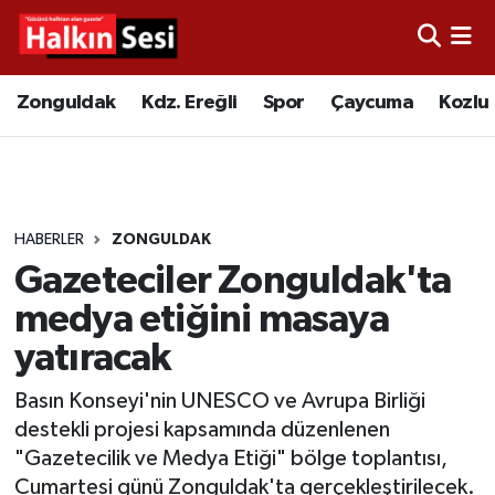
Foto Galeri
Zonguldak
Merkez Nöbetçi Eczaneler
Zonguldak
Kdz. Ereğli
Spor
Çaycuma
Kozlu
Video
Çaycuma
Merkez Hava Durumu
Yazarlar
KDZ. Ereğli
Merkez Trafik Yoğunluk Haritası
HABERLER
ZONGULDAK
Kozlu
Süper Lig Puan Durumu ve Fikstür
Gazeteciler Zonguldak'ta
Alaplı
Tüm Manşetler
medya etiğini masaya
yatıracak
Asayiş
Son Dakika Haberleri
Basın Konseyi'nin UNESCO ve Avrupa Birliği
Bartın
Haber Arşivi
destekli projesi kapsamında düzenlenen
"Gazetecilik ve Medya Etiği" bölge toplantısı,
Karabük
Cumartesi günü Zonguldak'ta gerçekleştirilecek.