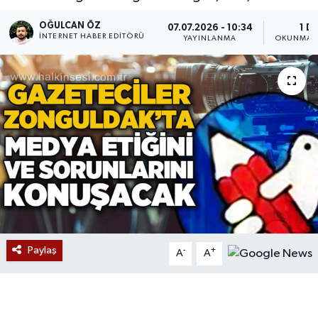
Devrek
OĞULCAN ÖZ
07.07.2026 - 10:34
1 D
İNTERNET HABER EDITÖRÜ
YAYINLANMA
OKUNMA S
Bolu
ÇEVRE
BİLİM VE TEKNOLOJİ
DUNYA
Düzce
Eğitim
Paylaş
-
+
A
A
Ekonomi
Genel