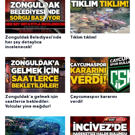
Zonguldak Belediyesi’nde
Tıklım tıklım!
her şey detaylıca
incelenecek!
Zonguldak'a gelmek için
Çaycumaspor kararını
saatlerce beklediler:
verdi!
Yolcular yine mağdur!