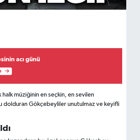
sinin acı günü
e
halk müziğinin en seçkin, en sevilen
nu dolduran Gökçebeyliler unutulmaz ve keyifli
ldı