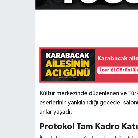
Gökçebey
GÜNDEM
İş ilanı
Karabacak aile
Kilimli
İçeriği Görüntül
Kültür - Sanat
Kültür merkezinde düzenlenen ve Türk 
MAGAZİN
eserlerinin yankılandığı gecede, salo
Politika
anlar yaşadı.
Resmi İlan
Protokol Tam Kadro Katı