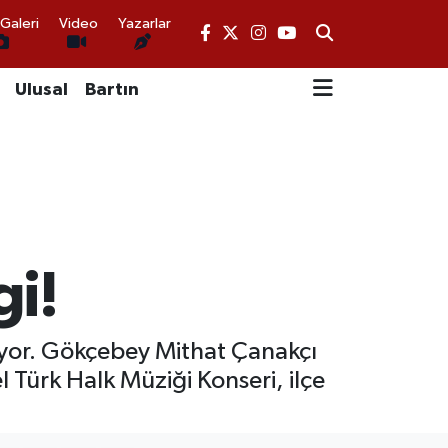
Galeri
Video
Yazarlar
Ulusal
Bartın
gi!
iyor. Gökçebey Mithat Çanakçı
 Türk Halk Müziği Konseri, ilçe