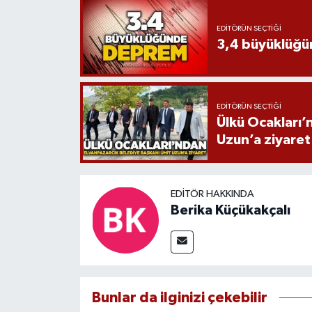
EDITÖRÜN SEÇTIĞI
3,4 büyüklüğ
EDITÖRÜN SEÇTIĞI
Ülkü Ocakları’
Uzun’a ziyaret
EDITÖR HAKKINDA
Berika Küçükakçalı
Bunlar da ilginizi çekebilir