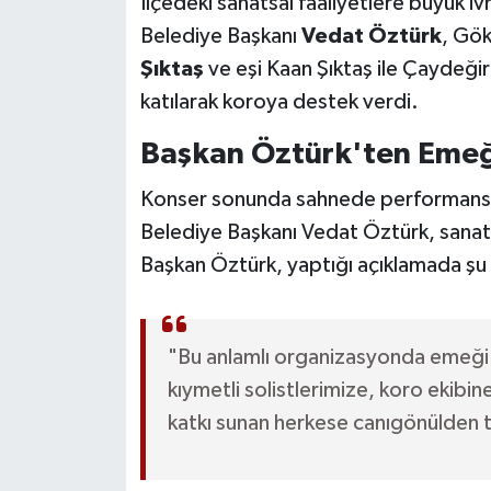
İlçedeki sanatsal faaliyetlere büyük
Röportaj
Belediye Başkanı
Vedat Öztürk
, Gö
Sağlık
Şıktaş
ve eşi Kaan Şıktaş ile Çaydeği
katılarak koroya destek verdi.
SİYASET
Başkan Öztürk'ten Emeğ
Spor
Konser sonunda sahnede performans 
Belediye Başkanı Vedat Öztürk, sanata
Ulusal
Başkan Öztürk, yaptığı açıklamada şu 
Yaşam
"Bu anlamlı organizasyonda emeği
kıymetli solistlerimize, koro ekibin
katkı sunan herkese canıgönülden 