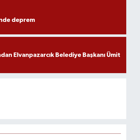
ünde deprem
ndan Elvanpazarcık Belediye Başkanı Ümit