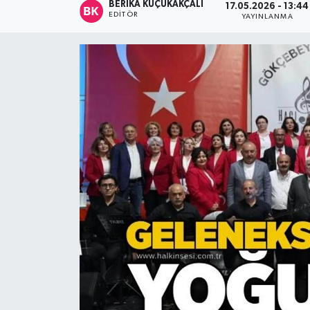
BERIKA KÜÇÜKAKÇALI
17.05.2026 - 13:44
EDITÖR
YAYINLANMA
Devrek
Bolu
ÇEVRE
BİLİM VE TEKNOLOJİ
DUNYA
Düzce
Eğitim
Ekonomi
Genel