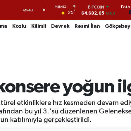
BITCOIN
Foto 
64.602,05
0.69
°
25
DOLAR
47,6006
0.06
uma
Kozlu
Kilimli
Devrek
Resmi İlan
Gökçebey
EURO
55,0250
0.02
STERLİN
64,2398
0.2
GRAM ALTIN
6513.94
0.32
BİST100
13.768
48
konsere yoğun il
ltürel etkinliklere hız kesmeden devam ed
fından bu yıl 3.'sü düzenlenen Geleneksel
n katılımıyla gerçekleştirildi.