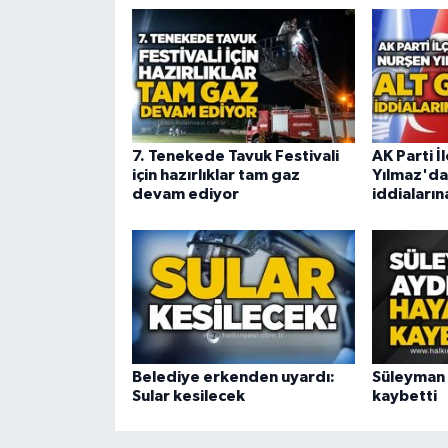
7. Tenekede Tavuk Festivali
AK Parti İ
için hazırlıklar tam gaz
Yılmaz'dan
devam ediyor
iddiaların
Belediye erkenden uyardı:
Süleyman 
Sular kesilecek
kaybetti