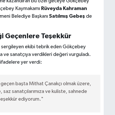
 ivme kazandıran bu özel geceye Gökçebey
kçebey Kaymakamı
Rüveyda Kahraman
rmeni Belediye Başkanı
Satılmış Gebeş
de
i Geçenlere Teşekkür
sergileyen ekibi tebrik eden Gökçebey
 ve sanatçıya verdikleri değeri vurguladı.
ifadelere yer verdi:
 geçen başta Mithat Çanakçı olmak üzere,
e, saz sanatçılarımıza ve kuliste, sahnede
teşekkür ediyorum."