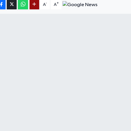
-
+
A
A