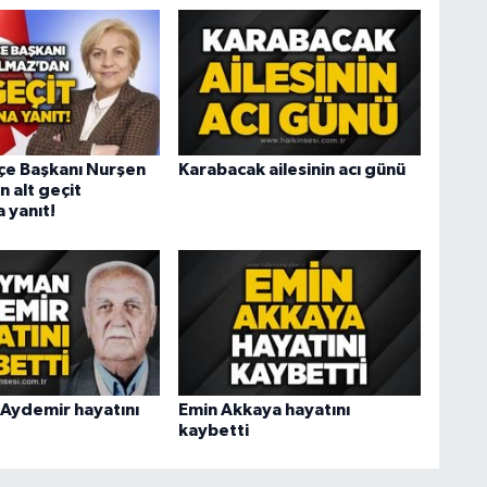
lçe Başkanı Nurşen
Karabacak ailesinin acı günü
 alt geçit
a yanıt!
Aydemir hayatını
Emin Akkaya hayatını
kaybetti