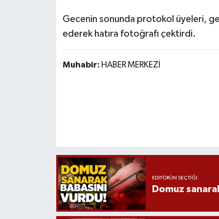
Gecenin sonunda protokol üyeleri, gec
ederek hatıra fotoğrafı çektirdi.
Muhabir:
HABER MERKEZİ
EDITÖRÜN SEÇTIĞI
Domuz sanarak