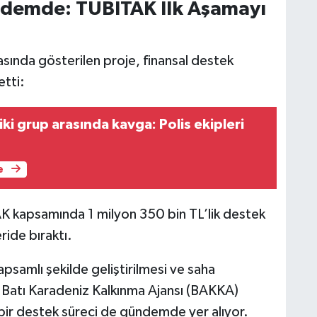
ndemde: TÜBİTAK İlk Aşamayı
asında gösterilen proje, finansal destek
etti:
ki grup arasında kavga: Polis ekipleri
e
K kapsamında 1 milyon 350 bin TL’lik destek
ride bıraktı.
psamlı şekilde geliştirilmesi ve saha
, Batı Karadeniz Kalkınma Ajansı (BAKKA)
 bir destek süreci de gündemde yer alıyor.