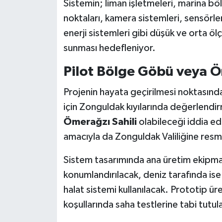
Sistemin; liman işletmeleri, marina bölg
noktaları, kamera sistemleri, sensörle
Gökçebey
enerji sistemleri gibi düşük ve orta ölç
sunması hedefleniyor.
GÜNDEM
Pilot Bölge Göbü veya Öm
İş ilanı
Projenin hayata geçirilmesi noktasında 
Kilimli
için Zonguldak kıyılarında değerlendi
Ömerağzı Sahili
olabileceği iddia edi
Kültür - Sanat
amacıyla da Zonguldak Valiliğine resmi
MAGAZİN
Sistem tasarımında ana üretim ekipmanl
konumlandırılacak, deniz tarafında ise
Politika
halat sistemi kullanılacak. Prototip ü
Resmi İlan
koşullarında saha testlerine tabi tutul