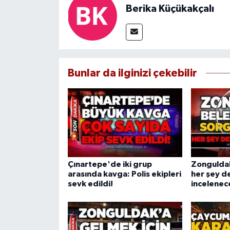
Berika Küçükakçalı
Bunlar da ilginizi çekebilir
Çınartepe'de iki grup
Zonguldak
arasında kavga: Polis ekipleri
her şey d
sevk edildi!
incelenec