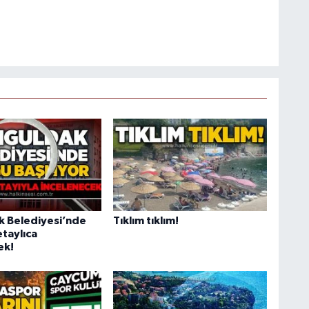
 Belediyesi’nde
Tıklım tıklım!
etaylıca
ek!