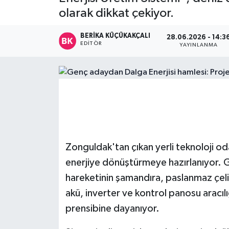
olarak dikkat çekiyor.
Devrek
BERIKA KÜÇÜKAKÇALI
28.06.2026 - 14:3
Bolu
EDITÖR
YAYINLANMA
ÇEVRE
BİLİM VE TEKNOLOJİ
DUNYA
Zonguldak'tan çıkan yerli teknoloji odak
Düzce
enerjiye dönüştürmeye hazırlanıyor. G
Eğitim
hareketinin şamandıra, paslanmaz çelik
akü, inverter ve kontrol panosu aracılı
Ekonomi
prensibine dayanıyor.
Genel