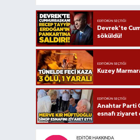
EDITÖRÜN SEÇTIĞI
Devrek'te Cum
söküldü!
EDITÖRÜN SEÇTIĞI
Kuzey Marmara 
EDITÖRÜN SEÇTIĞI
Anahtar Parti 
esnafı ziyaret 
EDITÖR HAKKINDA