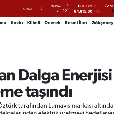
64.815,30
-0.1
Foto 
DOLAR
°
22
47,7436
0.18
EURO
uma
Kozlu
Kilimli
Devrek
Resmi İlan
Gökçebey
55,2510
0.32
STERLİN
64,4811
0.38
GRAM ALTIN
6660.55
0
BİST100
13.779
-14
n Dalga Enerjisi
me taşındı
Öztürk tarafından Lumavis markası altında 
dalgalarından elektrik üretmeyi hedefleyen y