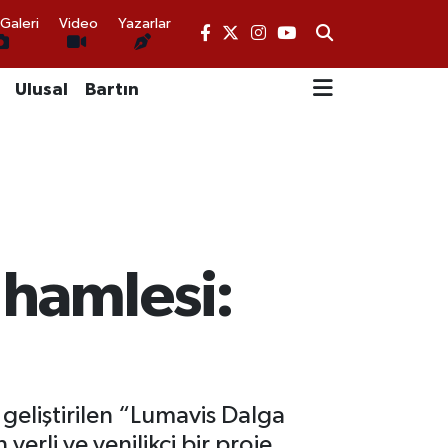
Galeri
Video
Yazarlar
Ulusal
Bartın
 hamlesi:
geliştirilen “Lumavis Dalga
erli ve yenilikçi bir proje