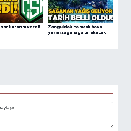
or kararını verdi!
Zonguldak’ta sıcak hava
yerini sağanağa bırakacak