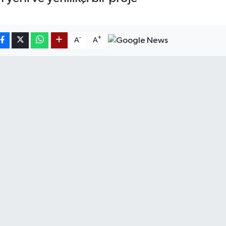
-
+
A
A