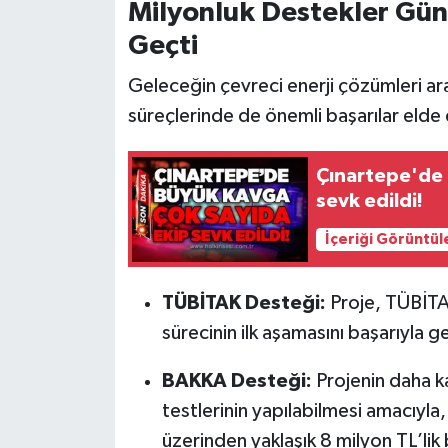
Röportaj
Milyonluk Destekler Gü
Geçti
Sağlık
Geleceğin çevreci enerji çözümleri ar
SİYASET
süreçlerinde de önemli başarılar elde 
Spor
Çınartepe'de i
sevk edildi!
Ulusal
İçeriği Görüntül
Yaşam
TÜBİTAK Desteği:
Proje, TÜBİTA
sürecinin ilk aşamasını başarıyla ge
BAKKA Desteği:
Projenin daha ka
testlerinin yapılabilmesi amacıyla
üzerinden yaklaşık 8 milyon TL’lik