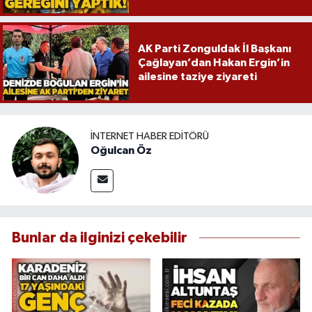
AK Parti Zonguldak İl Başkanı
Çağlayan’dan Hakan Ergin’in
ailesine taziye ziyareti
İNTERNET HABER EDITÖRÜ
Oğulcan Öz
Bunlar da ilginizi çekebilir