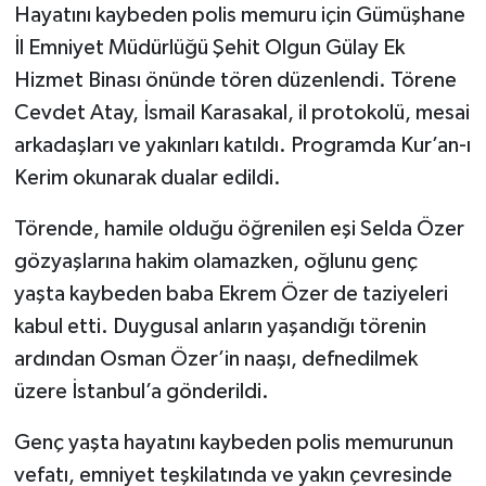
Röportaj
Hayatını kaybeden polis memuru için Gümüşhane
İl Emniyet Müdürlüğü Şehit Olgun Gülay Ek
Sağlık
Hizmet Binası önünde tören düzenlendi. Törene
Cevdet Atay, İsmail Karasakal, il protokolü, mesai
SİYASET
arkadaşları ve yakınları katıldı. Programda Kur’an-ı
Spor
Kerim okunarak dualar edildi.
Törende, hamile olduğu öğrenilen eşi Selda Özer
Ulusal
gözyaşlarına hakim olamazken, oğlunu genç
Yaşam
yaşta kaybeden baba Ekrem Özer de taziyeleri
kabul etti. Duygusal anların yaşandığı törenin
ardından Osman Özer’in naaşı, defnedilmek
üzere İstanbul’a gönderildi.
Genç yaşta hayatını kaybeden polis memurunun
vefatı, emniyet teşkilatında ve yakın çevresinde