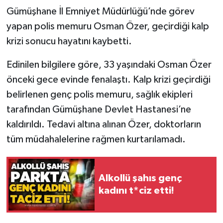
Gümüşhane İl Emniyet Müdürlüğü’nde görev
Gökçebey
yapan polis memuru Osman Özer, geçirdiği kalp
krizi sonucu hayatını kaybetti.
GÜNDEM
Edinilen bilgilere göre, 33 yaşındaki Osman Özer
İş ilanı
önceki gece evinde fenalaştı. Kalp krizi geçirdiği
belirlenen genç polis memuru, sağlık ekipleri
Kilimli
tarafından Gümüşhane Devlet Hastanesi’ne
kaldırıldı. Tedavi altına alınan Özer, doktorların
Kültür - Sanat
tüm müdahalelerine rağmen kurtarılamadı.
MAGAZİN
Politika
Alkollü şahıs genç
kadını t*ciz etti!
Resmi İlan