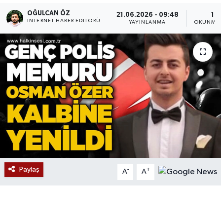
OĞULCAN ÖZ
21.06.2026 - 09:48
1 D
Devrek
İNTERNET HABER EDITÖRÜ
YAYINLANMA
OKUNMA 
Bolu
ÇEVRE
BİLİM VE TEKNOLOJİ
DUNYA
Düzce
Eğitim
Paylaş
-
+
A
A
Ekonomi
Genel