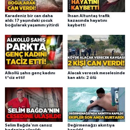
Karadeniz bir can daha
İhsan Altuntaş trafik
aldı: 17 yaşındaki çocuk
kazasında hayatını
boğularak yaşamını yitirdi
kaybetti
Alkollü şahıs genç kadını
Alacak verecek meselesinde
t*ciz etti!
kan aktı: 2 ölü
Selim Bağda'nın cansız
Değirmenağzı akıntıya