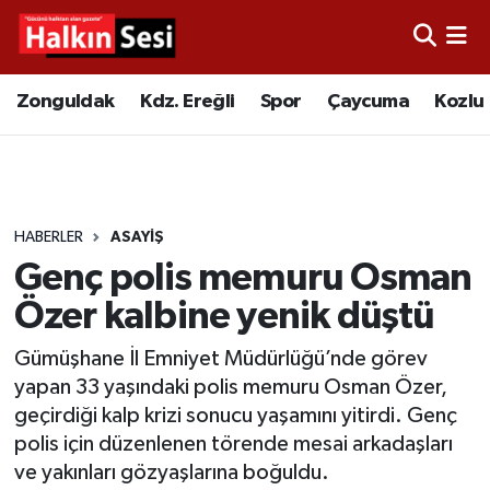
Foto Galeri
Zonguldak
Merkez Nöbetçi Eczaneler
Zonguldak
Kdz. Ereğli
Spor
Çaycuma
Kozlu
Video
Çaycuma
Merkez Hava Durumu
Yazarlar
KDZ. Ereğli
Merkez Trafik Yoğunluk Haritası
HABERLER
ASAYIŞ
Kozlu
Süper Lig Puan Durumu ve Fikstür
Genç polis memuru Osman
Alaplı
Tüm Manşetler
Özer kalbine yenik düştü
Gümüşhane İl Emniyet Müdürlüğü’nde görev
Asayiş
Son Dakika Haberleri
yapan 33 yaşındaki polis memuru Osman Özer,
geçirdiği kalp krizi sonucu yaşamını yitirdi. Genç
Bartın
Haber Arşivi
polis için düzenlenen törende mesai arkadaşları
ve yakınları gözyaşlarına boğuldu.
Karabük