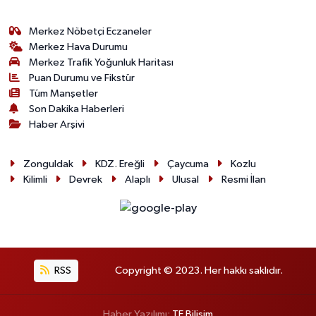
Merkez Nöbetçi Eczaneler
Merkez Hava Durumu
Merkez Trafik Yoğunluk Haritası
Puan Durumu ve Fikstür
Tüm Manşetler
Son Dakika Haberleri
Haber Arşivi
Zonguldak
KDZ. Ereğli
Çaycuma
Kozlu
Kilimli
Devrek
Alaplı
Ulusal
Resmi İlan
RSS
Copyright © 2023. Her hakkı saklıdır.
Haber Yazılımı:
TE Bilişim