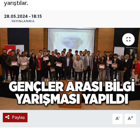
yarıştılar.
Devrek
28.05.2024 - 18:15
YAYINLANMA
Bolu
ÇEVRE
BİLİM VE TEKNOLOJİ
DUNYA
Düzce
Eğitim
Paylaş
-
+
A
A
Ekonomi
Genel