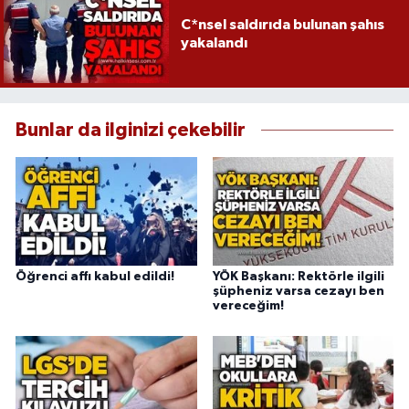
C*nsel saldırıda bulunan şahıs
yakalandı
Bunlar da ilginizi çekebilir
Öğrenci affı kabul edildi!
YÖK Başkanı: Rektörle ilgili
şüpheniz varsa cezayı ben
vereceğim!