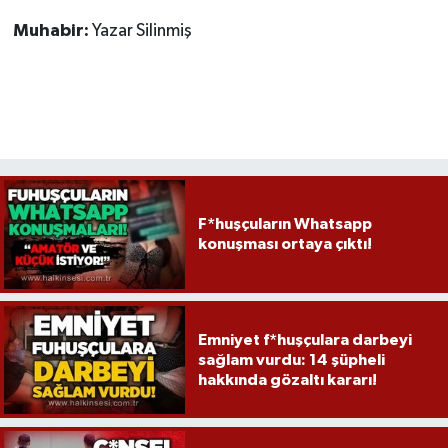
Röportaj
Muhabir:
Yazar Silinmiş
Sağlık
SİYASET
Spor
Ulusal
F*huşçuların Whatsapp
konuşması ortaya çıktı!
Yaşam
Emniyet f*huşçulara darbeyi
sağlam vurdu: 14 şüpheli
hakkında gözaltı kararı!