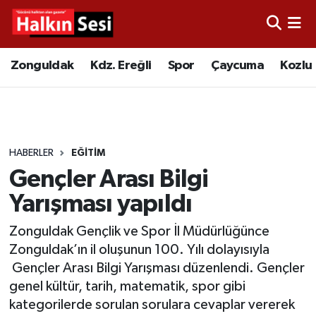
Foto Galeri
Zonguldak
Merkez Nöbetçi Eczaneler
Zonguldak
Kdz. Ereğli
Spor
Çaycuma
Kozlu
Video
Çaycuma
Merkez Hava Durumu
Yazarlar
KDZ. Ereğli
Merkez Trafik Yoğunluk Haritası
HABERLER
EĞITIM
Kozlu
Süper Lig Puan Durumu ve Fikstür
Gençler Arası Bilgi
Alaplı
Tüm Manşetler
Yarışması yapıldı
Zonguldak Gençlik ve Spor İl Müdürlüğünce
Asayiş
Son Dakika Haberleri
Zonguldak’ın il oluşunun 100. Yılı dolayısıyla
Gençler Arası Bilgi Yarışması düzenlendi. Gençler
Bartın
Haber Arşivi
genel kültür, tarih, matematik, spor gibi
kategorilerde sorulan sorulara cevaplar vererek
Karabük