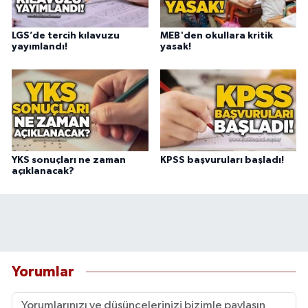
LGS’de tercih kılavuzu
MEB'den okullara kritik
yayımlandı!
yasak!
YKS sonuçları ne zaman
KPSS başvuruları başladı!
açıklanacak?
Yorumlar