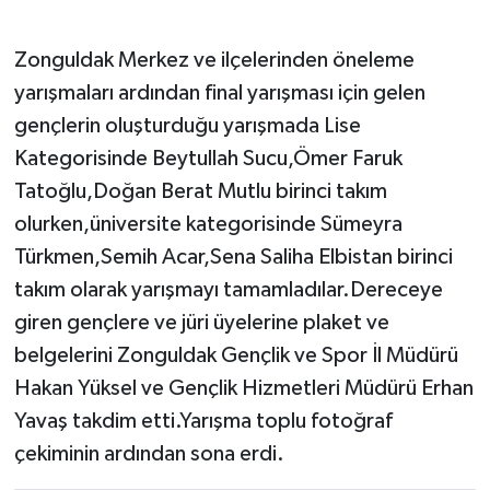
Gökçebey
Zonguldak Merkez ve ilçelerinden öneleme
yarışmaları ardından final yarışması için gelen
GÜNDEM
gençlerin oluşturduğu yarışmada Lise
Kategorisinde Beytullah Sucu,Ömer Faruk
İş ilanı
Tatoğlu,Doğan Berat Mutlu birinci takım
Kilimli
olurken,üniversite kategorisinde Sümeyra
Türkmen,Semih Acar,Sena Saliha Elbistan birinci
Kültür - Sanat
takım olarak yarışmayı tamamladılar.Dereceye
giren gençlere ve jüri üyelerine plaket ve
MAGAZİN
belgelerini Zonguldak Gençlik ve Spor İl Müdürü
Politika
Hakan Yüksel ve Gençlik Hizmetleri Müdürü Erhan
Yavaş takdim etti.Yarışma toplu fotoğraf
Resmi İlan
çekiminin ardından sona erdi.