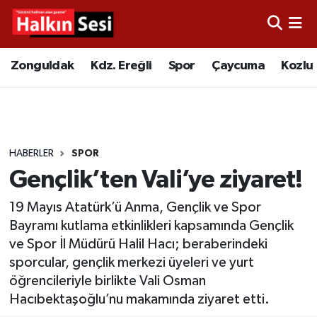
Foto Galeri
Zonguldak
Merkez Nöbetçi Eczaneler
Zonguldak
Kdz. Ereğli
Spor
Çaycuma
Kozlu
Video
Çaycuma
Merkez Hava Durumu
Yazarlar
KDZ. Ereğli
Merkez Trafik Yoğunluk Haritası
HABERLER
SPOR
Kozlu
Süper Lig Puan Durumu ve Fikstür
Gençlik’ten Vali’ye ziyaret!
Alaplı
Tüm Manşetler
19 Mayıs Atatürk’ü Anma, Gençlik ve Spor
Bayramı kutlama etkinlikleri kapsamında Gençlik
Asayiş
Son Dakika Haberleri
ve Spor İl Müdürü Halil Hacı; beraberindeki
sporcular, gençlik merkezi üyeleri ve yurt
Bartın
Haber Arşivi
öğrencileriyle birlikte Vali Osman
Hacıbektaşoğlu’nu makamında ziyaret etti.
Karabük