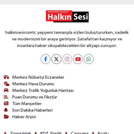
halkinsesicomtr, yepyeni temasıyla sizleri buluştururken, sadelik
ve modernizmi bir araya getiriyor. Şatafattan kaçınıyor ve
insanlara haber okuyabilecekleri bir altyapı sunuyor.
Merkez Nöbetçi Eczaneler
Merkez Hava Durumu
Merkez Trafik Yoğunluk Haritası
Puan Durumu ve Fikstür
Tüm Manşetler
Son Dakika Haberleri
Haber Arşivi
Zonguldak
KDZ. Ereğli
Çaycuma
Kozlu