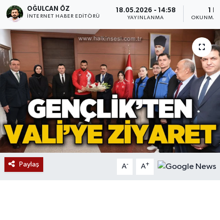
OĞULCAN ÖZ
18.05.2026 - 14:58
1 D
Devrek
İNTERNET HABER EDITÖRÜ
YAYINLANMA
OKUNMA 
Bolu
ÇEVRE
BİLİM VE TEKNOLOJİ
DUNYA
Düzce
Paylaş
-
+
A
A
Eğitim
Ekonomi
Genel