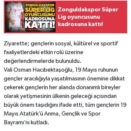
Zonguldakspor Süper
Gökçebey
Lig oyuncusunu
kadrosuna kattı!
GÜNDEM
Ziyarette; gençlerin sosyal, kültürel ve sportif
İş ilanı
faaliyetlerdeki etkin rolü üzerine
Kilimli
değerlendirmelerde bulunuldu.
Vali Osman Hacıbektaşoğlu, 19 Mayıs ruhunun
Kültür - Sanat
gençler aracılığıyla yaşatılmasının önemine dikkat
çekerek gençlerin her alanda donanımlı bireyler
MAGAZİN
olarak yetişmesinin ülkenin geleceği açısından
Politika
büyük önem taşıdığını ifade etti, tüm gençlerin 19
Mayıs Atatürk’ü Anma, Gençlik ve Spor
Resmi İlan
Bayramı’nı kutladı.