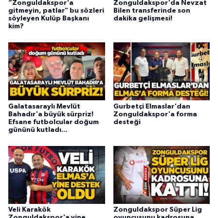
“Zonguldakspor'a
Zonguldakspor'da Nevzat
gitmeyin, patlar" bu sözleri
Bilen transferinde son
söyleyen Kulüp Başkanı
dakika gelişmesi!
kim?
Galatasaraylı Mevlüt
Gurbetçi Elmaslar'dan
Bahadır'a büyük sürpriz!
Zonguldakspor'a forma
Efsane futbolcular doğum
desteği
gününü kutladı...
Veli Karakök
Zonguldakspor Süper Lig
Zonguldakspor'a yine
oyuncusunu kadrosuna