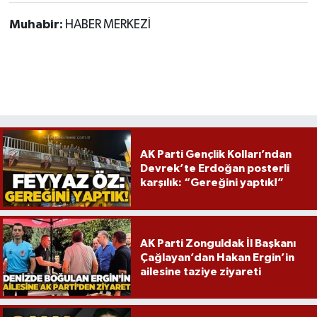
Röportaj
Muhabir:
HABER MERKEZİ
Sağlık
SİYASET
Spor
Ulusal
AK Parti Gençlik Kolları’ndan
Devrek’te Erdoğan posterli
karşılık: “Gereğini yaptık!”
Yaşam
AK Parti Zonguldak İl Başkanı
Çağlayan’dan Hakan Ergin’in
ailesine taziye ziyareti