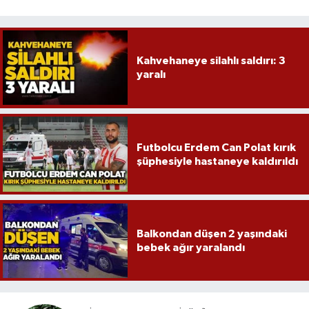
Kahvehaneye silahlı saldırı: 3
yaralı
Futbolcu Erdem Can Polat kırık
şüphesiyle hastaneye kaldırıldı
Balkondan düşen 2 yaşındaki
bebek ağır yaralandı