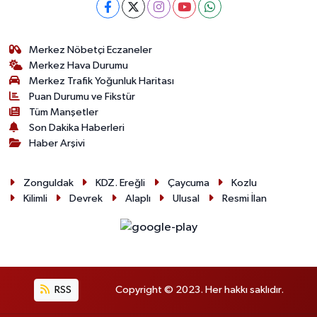
Merkez Nöbetçi Eczaneler
Merkez Hava Durumu
Merkez Trafik Yoğunluk Haritası
Puan Durumu ve Fikstür
Tüm Manşetler
Son Dakika Haberleri
Haber Arşivi
Zonguldak
KDZ. Ereğli
Çaycuma
Kozlu
Kilimli
Devrek
Alaplı
Ulusal
Resmi İlan
RSS
Copyright © 2023. Her hakkı saklıdır.