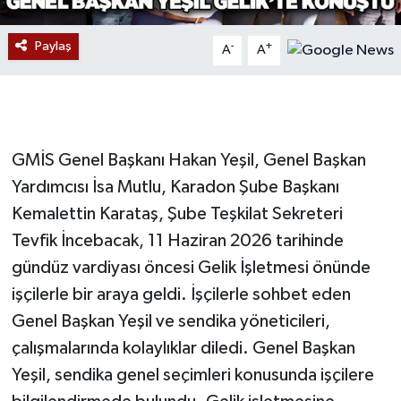
Gökçebey
Paylaş
-
+
A
A
GÜNDEM
İş ilanı
GMİS Genel Başkanı Hakan Yeşil, Genel Başkan
Kilimli
Yardımcısı İsa Mutlu, Karadon Şube Başkanı
Kemalettin Karataş, Şube Teşkilat Sekreteri
Kültür - Sanat
Tevfik İncebacak, 11 Haziran 2026 tarihinde
gündüz vardiyası öncesi Gelik İşletmesi önünde
MAGAZİN
işçilerle bir araya geldi. İşçilerle sohbet eden
Politika
Genel Başkan Yeşil ve sendika yöneticileri,
çalışmalarında kolaylıklar diledi. Genel Başkan
Resmi İlan
Yeşil, sendika genel seçimleri konusunda işçilere