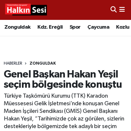
Foto Galeri
Zonguldak
Merkez Nöbetçi Eczaneler
Zonguldak
Kdz. Ereğli
Spor
Çaycuma
Kozlu
Video
Çaycuma
Merkez Hava Durumu
Yazarlar
KDZ. Ereğli
Merkez Trafik Yoğunluk Haritası
HABERLER
ZONGULDAK
Kozlu
Süper Lig Puan Durumu ve Fikstür
Genel Başkan Hakan Yeşil
Alaplı
Tüm Manşetler
seçim bölgesinde konuştu
Türkiye Taşkömürü Kurumu (TTK) Karadon
Asayiş
Son Dakika Haberleri
Müessesesi Gelik İşletmesi’nde konuşan Genel
Maden İşçileri Sendikası (GMİS) Genel Başkanı
Bartın
Haber Arşivi
Hakan Yeşil, “Tarihimizde çok az görülen, sizlerin
destekleriyle bölgemizde tek adaylı bir seçim
Karabük