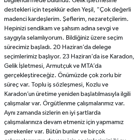
bilgilendirmede bulundu. Gelik işletmesine
Röportaj
destekleri için teşekkür eden Yeşil, “Çok değerli
Sağlık
madenci kardeşlerim. Şeflerim, nezaretçilerim.
Hepinizi sendikam ve şahsım adına sevgi ve
SİYASET
saygıyla selamlıyorum. Bildiğiniz üzere seçim
sürecimiz başladı. 20 Haziran’da delege
Spor
seçimlerimiz başlıyor. 23 Haziran’da ise Karadon,
Gelik İşletmesi, Armutçuk ve MTA’da
Ulusal
gerçekleştireceğiz. Önümüzde çok zorlu bir
Yaşam
süreç var. Toplu iş sözleşmesi, Kozlu ve
Karadon’un üretime yeniden başlatılmasıyla ilgili
çalışmalar var. Örgütlenme çalışmalarımız var.
Aynı zamanda sizlerin en iyi şartlarda
çalışmalarınıza devam etmeniz için yapmamız
gerekenler var. Bütün bunlar ve birçok