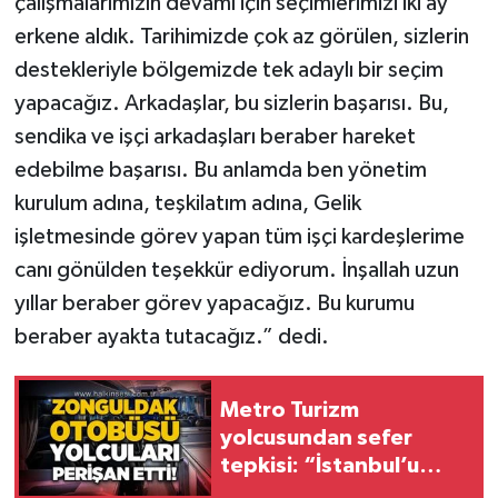
çalışmalarımızın devamı için seçimlerimizi iki ay
erkene aldık. Tarihimizde çok az görülen, sizlerin
destekleriyle bölgemizde tek adaylı bir seçim
yapacağız. Arkadaşlar, bu sizlerin başarısı. Bu,
sendika ve işçi arkadaşları beraber hareket
edebilme başarısı. Bu anlamda ben yönetim
kurulum adına, teşkilatım adına, Gelik
işletmesinde görev yapan tüm işçi kardeşlerime
canı gönülden teşekkür ediyorum. İnşallah uzun
yıllar beraber görev yapacağız. Bu kurumu
beraber ayakta tutacağız.” dedi.
Metro Turizm
yolcusundan sefer
tepkisi: “İstanbul’u
bilmeyen yolcular