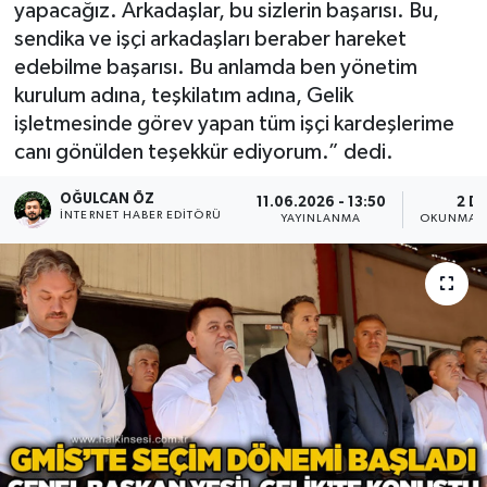
yapacağız. Arkadaşlar, bu sizlerin başarısı. Bu,
sendika ve işçi arkadaşları beraber hareket
Devrek
edebilme başarısı. Bu anlamda ben yönetim
Bolu
kurulum adına, teşkilatım adına, Gelik
işletmesinde görev yapan tüm işçi kardeşlerime
ÇEVRE
canı gönülden teşekkür ediyorum.” dedi.
OĞULCAN ÖZ
11.06.2026 - 13:50
2 D
BİLİM VE TEKNOLOJİ
İNTERNET HABER EDITÖRÜ
YAYINLANMA
OKUNMA S
DUNYA
Düzce
Eğitim
Ekonomi
Genel