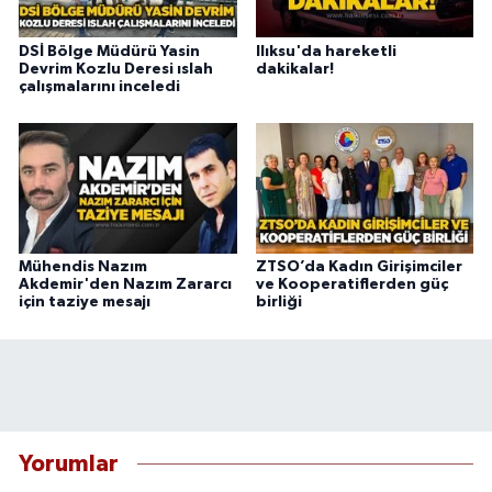
DSİ Bölge Müdürü Yasin
Ilıksu'da hareketli
Devrim Kozlu Deresi ıslah
dakikalar!
çalışmalarını inceledi
Mühendis Nazım
ZTSO’da Kadın Girişimciler
Akdemir'den Nazım Zararcı
ve Kooperatiflerden güç
için taziye mesajı
birliği
Yorumlar