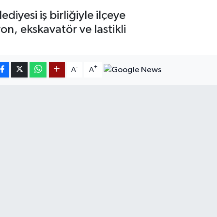
iyesi iş birliğiyle ilçeye
n, ekskavatör ve lastikli
-
+
A
A