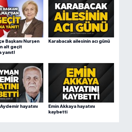
lçe Başkanı Nurşen
Karabacak ailesinin acı günü
 alt geçit
a yanıt!
Aydemir hayatını
Emin Akkaya hayatını
kaybetti