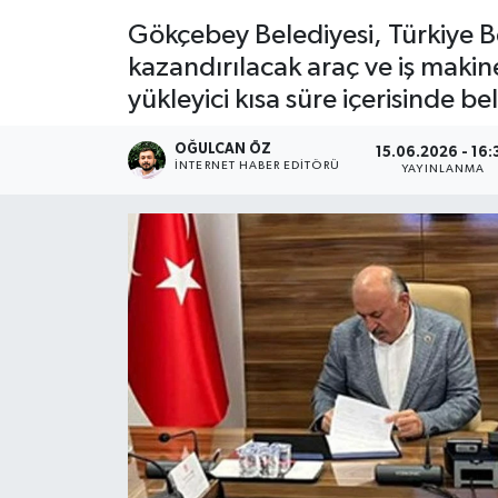
Gökçebey Belediyesi, Türkiye Bele
Devrek
kazandırılacak araç ve iş makine
yükleyici kısa süre içerisinde b
Bolu
OĞULCAN ÖZ
ÇEVRE
15.06.2026 - 16:
İNTERNET HABER EDITÖRÜ
YAYINLANMA
BİLİM VE TEKNOLOJİ
DUNYA
Düzce
Eğitim
Ekonomi
Genel