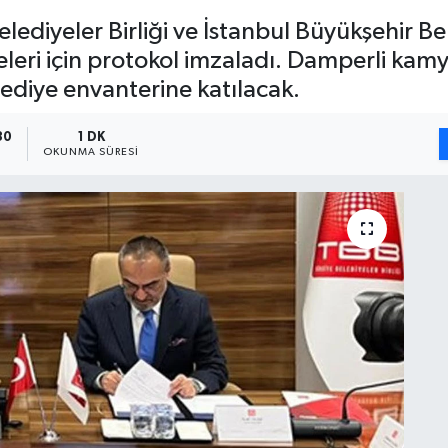
diyeler Birliği ve İstanbul Büyükşehir Beled
leri için protokol imzaladı. Damperli kamyo
elediye envanterine katılacak.
30
1 DK
OKUNMA SÜRESI