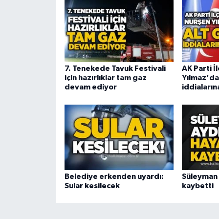
7. Tenekede Tavuk Festivali
AK Parti İ
için hazırlıklar tam gaz
Yılmaz'dan
devam ediyor
iddiaların
Belediye erkenden uyardı:
Süleyman 
Sular kesilecek
kaybetti