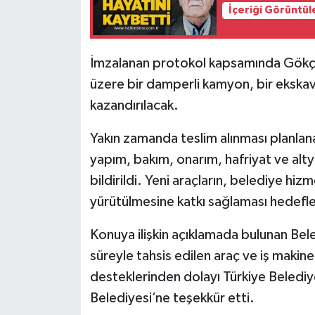
Röportaj
İçeriği Görüntül
Sağlık
İmzalanan protokol kapsamında Gökçeb
SİYASET
üzere bir damperli kamyon, bir ekskavat
kazandırılacak.
Spor
Yakın zamanda teslim alınması planlana
Ulusal
yapım, bakım, onarım, hafriyat ve altya
bildirildi. Yeni araçların, belediye hizm
Yaşam
yürütülmesine katkı sağlaması hedefle
Konuya ilişkin açıklamada bulunan Bele
süreyle tahsis edilen araç ve iş makine
desteklerinden dolayı Türkiye Belediye
Belediyesi’ne teşekkür etti.