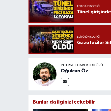
EDITÖRÜN SEÇTIĞI
Tünel girişinde
EDITÖRÜN SEÇTIĞI
Gazeteciler Si
İNTERNET HABER EDITÖRÜ
Oğulcan Öz
Bunlar da ilginizi çekebilir