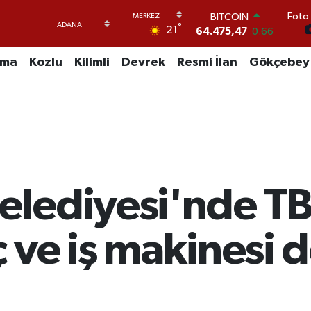
BITCOIN
Foto 
64.475,47
0.66
°
21
DOLAR
47,5971
0.05
uma
Kozlu
Kilimli
Devrek
Resmi İlan
Gökçebey
EURO
55,1336
0.18
STERLİN
64,2534
0.22
GRAM ALTIN
6527.85
0.54
BİST100
13.703
0
lediyesi'nde TB
 ve iş makinesi 