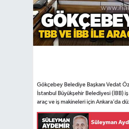
Gökçebey
GÜNDEM
İş ilanı
Kilimli
Kültür - Sanat
Gökçebey Belediye Başkanı Vedat Öztür
MAGAZİN
İstanbul Büyükşehir Belediyesi (İBB) i
araç ve iş makineleri için Ankara’da d
Politika
Resmi İlan
Süleyman Ayde