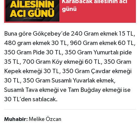
Karabacak ailesinin acı
günü
Gökçebey
GÜNDEM
Buna göre Gökçebey’de 240 Gram ekmek 15 TL,
480 gram ekmek 30 TL, 960 Gram ekmek 60 TL,
İş ilanı
350 Gram Pide 30 TL, 350 Gram Yumurtalı pide
35 TL, 700 Gram Köy ekmeği 60 TL, 350 Gram
Kilimli
Kepek ekmeği 30 TL, 350 Gram Çavdar ekmeği
Kültür - Sanat
30 TL, 350 Gram Susamlı Yuvarlak ekmek,
Susamlı Tava ekmeği ve Tam Buğday ekmeği ise
MAGAZİN
30 TL’den satılacak.
Politika
Muhabir:
Melike Özcan
Resmi İlan