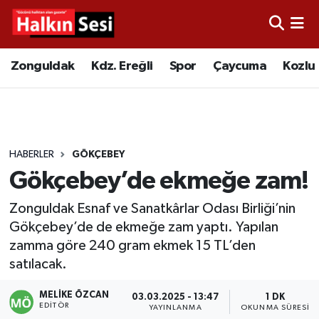
Foto Galeri
Zonguldak
Merkez Nöbetçi Eczaneler
Zonguldak
Kdz. Ereğli
Spor
Çaycuma
Kozlu
Video
Çaycuma
Merkez Hava Durumu
Yazarlar
KDZ. Ereğli
Merkez Trafik Yoğunluk Haritası
HABERLER
GÖKÇEBEY
Kozlu
Süper Lig Puan Durumu ve Fikstür
Gökçebey’de ekmeğe zam!
Alaplı
Tüm Manşetler
Zonguldak Esnaf ve Sanatkârlar Odası Birliği’nin
Gökçebey’de de ekmeğe zam yaptı. Yapılan
Asayiş
Son Dakika Haberleri
zamma göre 240 gram ekmek 15 TL’den
satılacak.
Bartın
Haber Arşivi
MELIKE ÖZCAN
03.03.2025 - 13:47
1 DK
Karabük
EDITÖR
YAYINLANMA
OKUNMA SÜRESI