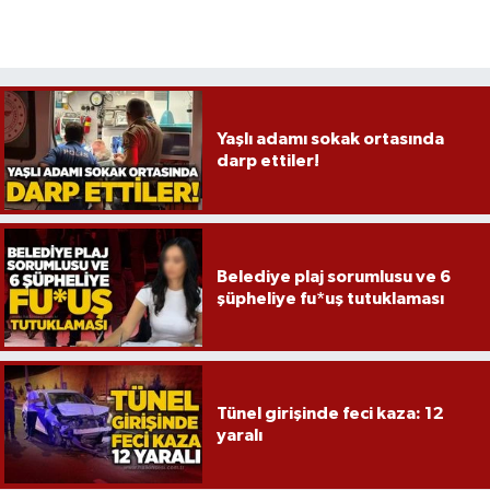
Röportaj
Sağlık
SİYASET
Yaşlı adamı sokak ortasında
darp ettiler!
Spor
Ulusal
Belediye plaj sorumlusu ve 6
Yaşam
şüpheliye fu*uş tutuklaması
Tünel girişinde feci kaza: 12
yaralı