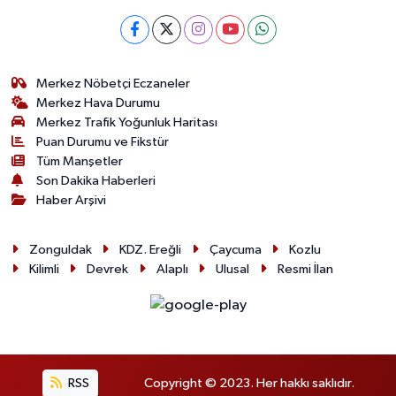
Merkez Nöbetçi Eczaneler
Merkez Hava Durumu
Merkez Trafik Yoğunluk Haritası
Puan Durumu ve Fikstür
Tüm Manşetler
Son Dakika Haberleri
Haber Arşivi
Zonguldak
KDZ. Ereğli
Çaycuma
Kozlu
Kilimli
Devrek
Alaplı
Ulusal
Resmi İlan
RSS
Copyright © 2023. Her hakkı saklıdır.