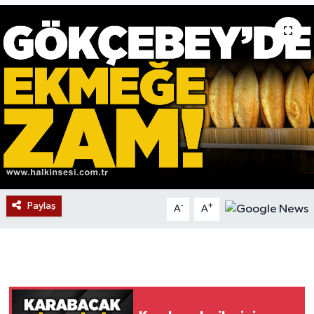
Devrek
Bolu
ÇEVRE
BİLİM VE TEKNOLOJİ
DUNYA
Düzce
Paylaş
-
+
A
A
Eğitim
Ekonomi
Genel