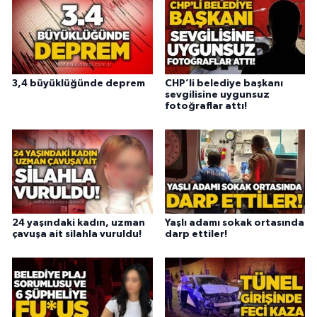
3,4 büyüklüğünde deprem
CHP’li belediye başkanı
sevgilisine uygunsuz
fotoğraflar attı!
24 yaşındaki kadın, uzman
Yaşlı adamı sokak ortasında
çavuşa ait silahla vuruldu!
darp ettiler!