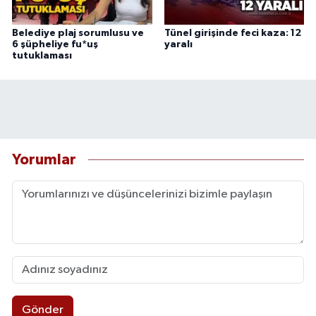
Belediye plaj sorumlusu ve
Tünel girişinde feci kaza: 12
6 şüpheliye fu*uş
yaralı
tutuklaması
Yorumlar
Gönder