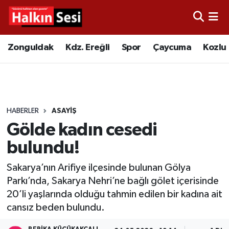
Foto Galeri
Zonguldak
Merkez Nöbetçi Eczaneler
Zonguldak
Kdz. Ereğli
Spor
Çaycuma
Kozlu
Video
Çaycuma
Merkez Hava Durumu
Yazarlar
KDZ. Ereğli
Merkez Trafik Yoğunluk Haritası
HABERLER
ASAYIŞ
Kozlu
Süper Lig Puan Durumu ve Fikstür
Gölde kadın cesedi
Alaplı
Tüm Manşetler
bulundu!
Sakarya’nın Arifiye ilçesinde bulunan Gölya
Asayiş
Son Dakika Haberleri
Parkı’nda, Sakarya Nehri’ne bağlı gölet içerisinde
20’li yaşlarında olduğu tahmin edilen bir kadına ait
Bartın
Haber Arşivi
cansız beden bulundu.
Karabük