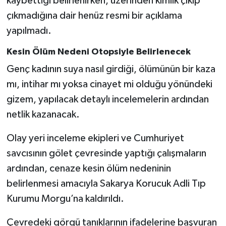
kaybettiği belirlenirken, üzerinden kimlik çıkıp
Röportaj
çıkmadığına dair henüz resmi bir açıklama
Sağlık
yapılmadı.
Kesin Ölüm Nedeni Otopsiyle Belirlenecek
SİYASET
Genç kadının suya nasıl girdiği, ölümünün bir kaza
Spor
mı, intihar mı yoksa cinayet mi olduğu yönündeki
gizem, yapılacak detaylı incelemelerin ardından
Ulusal
netlik kazanacak.
Yaşam
Olay yeri inceleme ekipleri ve Cumhuriyet
savcısının gölet çevresinde yaptığı çalışmaların
ardından, cenaze kesin ölüm nedeninin
belirlenmesi amacıyla Sakarya Korucuk Adli Tıp
Kurumu Morgu’na kaldırıldı.
Çevredeki görgü tanıklarının ifadelerine başvuran