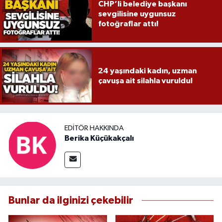
CHP’li belediye başkanı
sevgilisine uygunsuz
fotoğraflar attı!
24 yaşındaki kadın, uzman
çavuşa ait silahla vuruldu!
EDITÖR HAKKINDA
Berika Küçükakçalı
Bunlar da ilginizi çekebilir