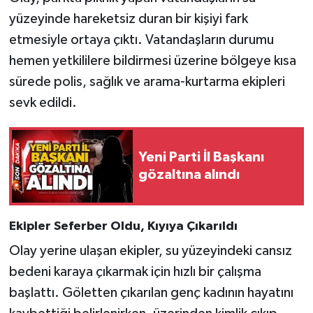
yüzeyinde hareketsiz duran bir kişiyi fark
Gökçebey
etmesiyle ortaya çıktı. Vatandaşların durumu
hemen yetkililere bildirmesi üzerine bölgeye kısa
GÜNDEM
sürede polis, sağlık ve arama-kurtarma ekipleri
sevk edildi.
İş ilanı
Kilimli
Yeni Parti İl Başkanı
gözaltına alındı
Kültür - Sanat
MAGAZİN
Ekipler Seferber Oldu, Kıyıya Çıkarıldı
Politika
Olay yerine ulaşan ekipler, su yüzeyindeki cansız
bedeni karaya çıkarmak için hızlı bir çalışma
Resmi İlan
başlattı. Göletten çıkarılan genç kadının hayatını