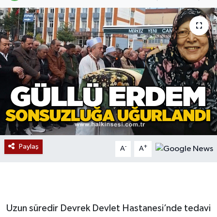
Devrek
Bolu
ÇEVRE
BİLİM VE TEKNOLOJİ
DUNYA
Düzce
Paylaş
-
+
A
A
Eğitim
Ekonomi
Uzun süredir Devrek Devlet Hastanesi’nde tedavi
Genel