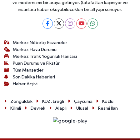
ve modernizmi bir araya getiriyor. Şatafattan kaçınıyor ve
insanlara haber okuyabilecekleri bir altyapı sunuyor.
Merkez Nöbetçi Eczaneler
Merkez Hava Durumu
Merkez Trafik Yoğunluk Haritası
Puan Durumu ve Fikstür
Tüm Manşetler
Son Dakika Haberleri
Haber Arşivi
Zonguldak
KDZ. Ereğli
Çaycuma
Kozlu
Kilimli
Devrek
Alaplı
Ulusal
Resmi İlan