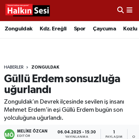
Foto Galeri
Zonguldak
Merkez Nöbetçi Eczaneler
Zonguldak
Kdz. Ereğli
Spor
Çaycuma
Kozlu
Video
Çaycuma
Merkez Hava Durumu
Yazarlar
KDZ. Ereğli
Merkez Trafik Yoğunluk Haritası
HABERLER
ZONGULDAK
Kozlu
Süper Lig Puan Durumu ve Fikstür
Güllü Erdem sonsuzluğa
Alaplı
Tüm Manşetler
uğurlandı
Zonguldak’ın Devrek ilçesinde sevilen iş insanı
Asayiş
Son Dakika Haberleri
Mehmet Erdem’in eşi Güllü Erdem bugün son
yolculuğuna uğurlandı.
Bartın
Haber Arşivi
MELIKE ÖZCAN
06.04.2025 - 15:30
1
Karabük
EDITÖR
YAYINLANMA
PAYLAŞIM
OK