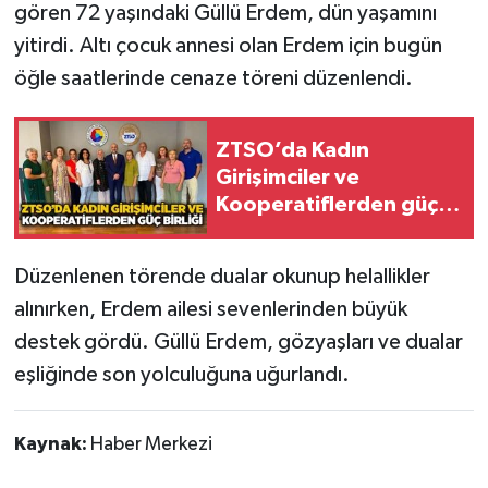
gören 72 yaşındaki Güllü Erdem, dün yaşamını
yitirdi. Altı çocuk annesi olan Erdem için bugün
Gökçebey
öğle saatlerinde cenaze töreni düzenlendi.
GÜNDEM
ZTSO’da Kadın
İş ilanı
Girişimciler ve
Kooperatiflerden güç
Kilimli
birliği
Kültür - Sanat
Düzenlenen törende dualar okunup helallikler
alınırken, Erdem ailesi sevenlerinden büyük
MAGAZİN
destek gördü. Güllü Erdem, gözyaşları ve dualar
eşliğinde son yolculuğuna uğurlandı.
Politika
Resmi İlan
Kaynak:
Haber Merkezi