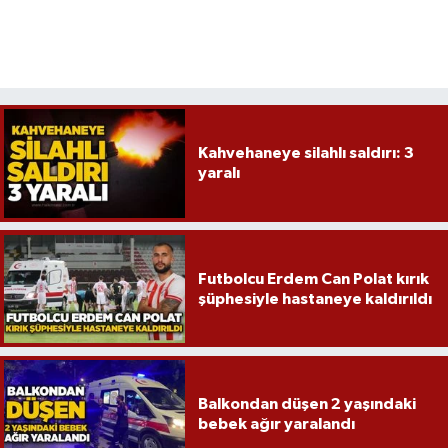
Röportaj
Sağlık
SİYASET
Kahvehaneye silahlı saldırı: 3
Spor
yaralı
Ulusal
Yaşam
Futbolcu Erdem Can Polat kırık
şüphesiyle hastaneye kaldırıldı
Balkondan düşen 2 yaşındaki
bebek ağır yaralandı