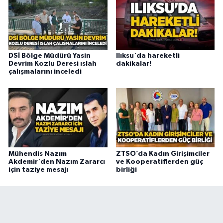
DSİ Bölge Müdürü Yasin
Ilıksu'da hareketli
Devrim Kozlu Deresi ıslah
dakikalar!
çalışmalarını inceledi
Mühendis Nazım
ZTSO’da Kadın Girişimciler
Akdemir'den Nazım Zararcı
ve Kooperatiflerden güç
için taziye mesajı
birliği