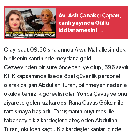
Gökçebey
Av. Aslı Çanakçı Çapan,
canlı yayında Güllü
GÜNDEM
iddianamesini
yorumlayacak
İş ilanı
Olay, saat 09.30 sıralarında Aksu Mahallesi'ndeki
bir lisenin kantininde meydana geldi.
Kilimli
Cezaevinden bir süre önce tahliye olup, 696 sayılı
Kültür - Sanat
KHK kapsamında lisede özel güvenlik personeli
olarak çalışan Abdullah Turan, bilinmeyen nedenle
MAGAZİN
okulda temizlik görevlisi olan Yonca Çavuş ve onu
ziyarete gelen kız kardeşi Rana Çavuş Gökçin ile
Politika
tartışmaya başladı. Tartışmanın büyümesi ile
Resmi İlan
tabancayla kız kardeşlere ateş eden Abdullah
Turan, okuldan kaçtı. Kız kardeşler kanlar içinde