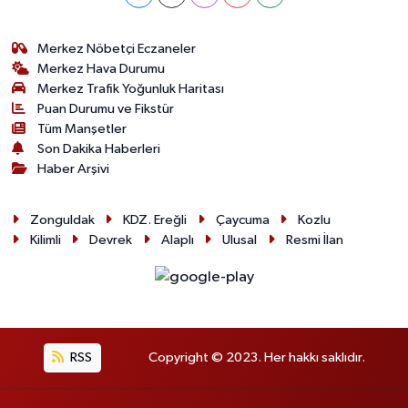
Merkez Nöbetçi Eczaneler
Merkez Hava Durumu
Merkez Trafik Yoğunluk Haritası
Puan Durumu ve Fikstür
Tüm Manşetler
Son Dakika Haberleri
Haber Arşivi
Zonguldak
KDZ. Ereğli
Çaycuma
Kozlu
Kilimli
Devrek
Alaplı
Ulusal
Resmi İlan
RSS
Copyright © 2023. Her hakkı saklıdır.