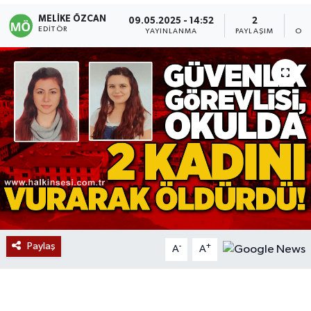
MELIKE ÖZCAN
09.05.2025 - 14:52
2
Devrek
EDITÖR
YAYINLANMA
PAYLAŞIM
OKU
Bolu
ÇEVRE
BİLİM VE TEKNOLOJİ
DUNYA
Düzce
Eğitim
Paylaş
-
+
A
A
Ekonomi
Genel