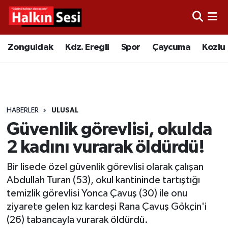
Foto Galeri
Zonguldak
Merkez Nöbetçi Eczaneler
Zonguldak
Kdz. Ereğli
Spor
Çaycuma
Kozlu
Video
Çaycuma
Merkez Hava Durumu
Yazarlar
KDZ. Ereğli
Merkez Trafik Yoğunluk Haritası
HABERLER
ULUSAL
Kozlu
Süper Lig Puan Durumu ve Fikstür
Güvenlik görevlisi, okulda
Alaplı
Tüm Manşetler
2 kadını vurarak öldürdü!
Bir lisede özel güvenlik görevlisi olarak çalışan
Asayiş
Son Dakika Haberleri
Abdullah Turan (53), okul kantininde tartıştığı
temizlik görevlisi Yonca Çavuş (30) ile onu
Bartın
Haber Arşivi
ziyarete gelen kız kardeşi Rana Çavuş Gökçin'i
(26) tabancayla vurarak öldürdü.
Karabük