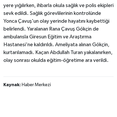
Röportaj
yere yığılırken, ihbarla okula sağlık ve polis ekipleri
sevk edildi. Sağlık görevlilerinin kontrolünde
Sağlık
Yonca Çavuş'un olay yerinde hayatını kaybettiği
SİYASET
belirlendi. Yaralanan Rana Çavuş Gökçin de
ambulansla Giresun Eğitim ve Araştırma
Spor
Hastanesi'ne kaldırıldı. Ameliyata alınan Gökçin,
kurtarılamadı. Kaçan Abdullah Turan yakalanırken,
Ulusal
olay sonrası okulda eğitim-öğretime ara verildi.
Yaşam
Kaynak:
Haber Merkezi