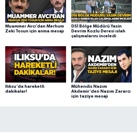
Muammer Avcı’dan Merhum
DSİ Bölge Müdürü Yasin
Zeki Tosun için anma mesajı
Devrim Kozlu Deresi ıslah
çalışmalarını inceledi
Ilıksu'da hareketli
Mühendis Nazım
dakikalar!
Akdemir'den Nazım Zararcı
için taziye mesajı