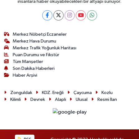
insanlara haber okuyabilecekleri bir altyapı sunuyor.
Merkez Nöbetçi Eczaneler
Merkez Hava Durumu
Merkez Trafik Yoğunluk Haritası
Puan Durumu ve Fikstür
Tüm Manşetler
Son Dakika Haberleri
Haber Arşivi
Zonguldak
KDZ. Ereğli
Çaycuma
Kozlu
Kilimli
Devrek
Alaplı
Ulusal
Resmi İlan