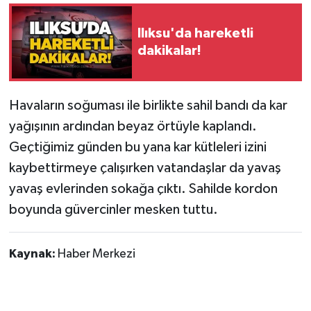
Gökçebey
Ilıksu'da hareketli
dakikalar!
GÜNDEM
İş ilanı
Havaların soğuması ile birlikte sahil bandı da kar
yağışının ardından beyaz örtüyle kaplandı.
Kilimli
Geçtiğimiz günden bu yana kar kütleleri izini
kaybettirmeye çalışırken vatandaşlar da yavaş
Kültür - Sanat
yavaş evlerinden sokağa çıktı. Sahilde kordon
boyunda güvercinler mesken tuttu.
MAGAZİN
Politika
Kaynak:
Haber Merkezi
Resmi İlan