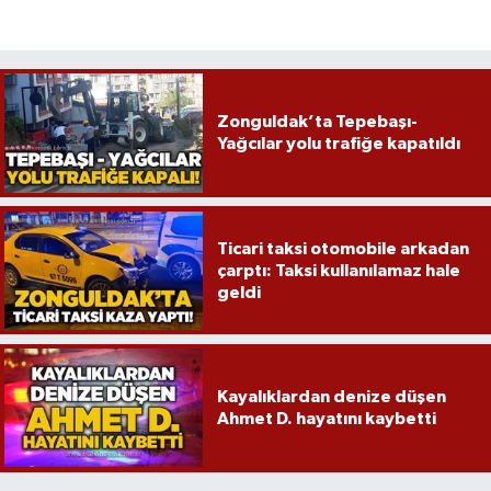
Röportaj
Sağlık
SİYASET
Zonguldak’ta Tepebaşı-
Yağcılar yolu trafiğe kapatıldı
Spor
Ulusal
Ticari taksi otomobile arkadan
çarptı: Taksi kullanılamaz hale
Yaşam
geldi
Kayalıklardan denize düşen
Ahmet D. hayatını kaybetti