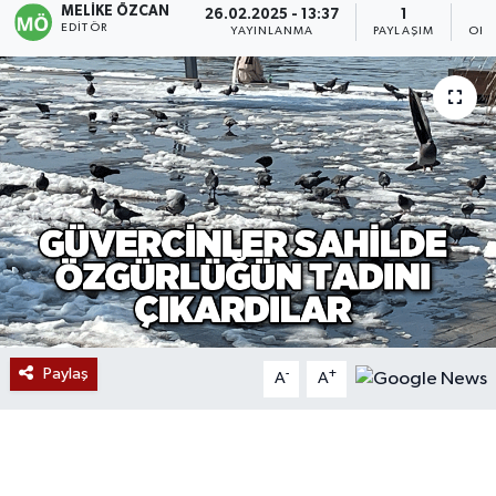
MELIKE ÖZCAN
26.02.2025 - 13:37
1
EDITÖR
YAYINLANMA
PAYLAŞIM
OKU
Devrek
Bolu
ÇEVRE
BİLİM VE TEKNOLOJİ
DUNYA
Düzce
Paylaş
-
+
Eğitim
A
A
Ekonomi
Genel