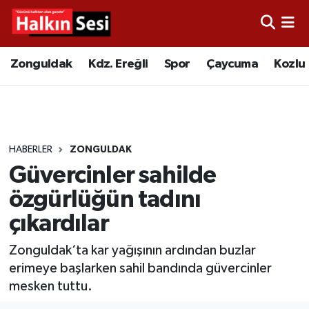
Foto Galeri
Zonguldak
Merkez Nöbetçi Eczaneler
Zonguldak
Kdz. Ereğli
Spor
Çaycuma
Kozlu
Video
Çaycuma
Merkez Hava Durumu
Yazarlar
KDZ. Ereğli
Merkez Trafik Yoğunluk Haritası
HABERLER
ZONGULDAK
Kozlu
Süper Lig Puan Durumu ve Fikstür
Güvercinler sahilde
Alaplı
Tüm Manşetler
özgürlüğün tadını
çıkardılar
Asayiş
Son Dakika Haberleri
Zonguldak‘ta kar yağışının ardından buzlar
Bartın
Haber Arşivi
erimeye başlarken sahil bandında güvercinler
mesken tuttu.
Karabük