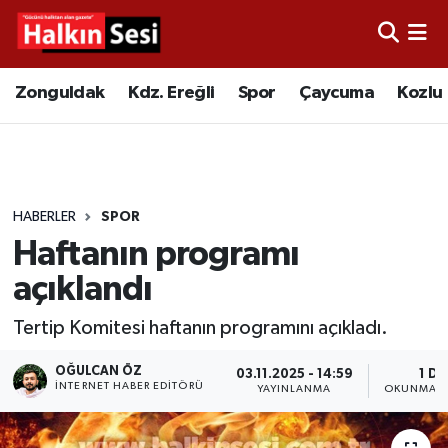
Foto Galeri
Zonguldak
Merkez Nöbetçi Eczaneler
Zonguldak
Kdz. Ereğli
Spor
Çaycuma
Kozlu
Video
Çaycuma
Merkez Hava Durumu
Yazarlar
KDZ. Ereğli
Merkez Trafik Yoğunluk Haritası
HABERLER
SPOR
Kozlu
Süper Lig Puan Durumu ve Fikstür
Haftanın programı
Alaplı
Tüm Manşetler
açıklandı
Tertip Komitesi haftanın programını açıkladı.
Asayiş
Son Dakika Haberleri
OĞULCAN ÖZ
03.11.2025 - 14:59
1 DK
Bartın
Haber Arşivi
İNTERNET HABER EDITÖRÜ
YAYINLANMA
OKUNMA S
Karabük