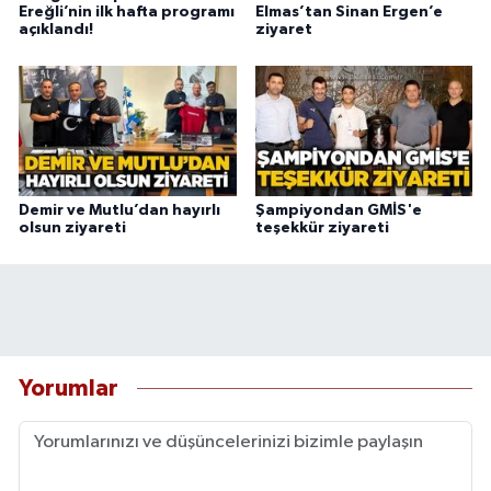
Ereğli’nin ilk hafta programı
Elmas’tan Sinan Ergen’e
açıklandı!
ziyaret
Demir ve Mutlu’dan hayırlı
Şampiyondan GMİS'e
olsun ziyareti
teşekkür ziyareti
Yorumlar