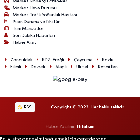
Merkez Nöbetçi Eczaneler
Merkez Hava Durumu
Merkez Trafik Yoğunluk Haritası
Puan Durumu ve Fikstür
Tüm Manşetler
Son Dakika Haberleri
Haber Arşivi
Zonguldak
KDZ. Ereğli
Çaycuma
Kozlu
Kilimli
Devrek
Alaplı
Ulusal
Resmi İlan
RSS
Copyright © 2023. Her hakkı saklıdır.
Haber Yazılımı:
TE Bilişim
En iyi site deneyimi sağlamak için çerezlerden