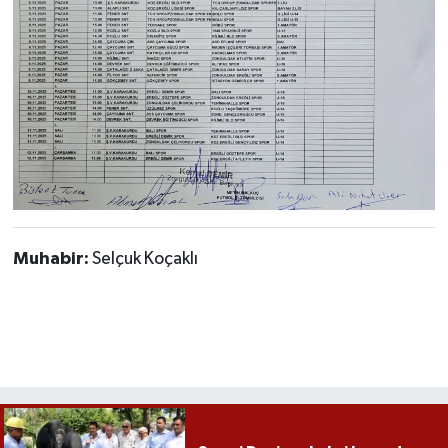
Röportaj
Sağlık
SİYASET
Spor
Ulusal
Muhabir:
Selçuk Koçaklı
Yaşam