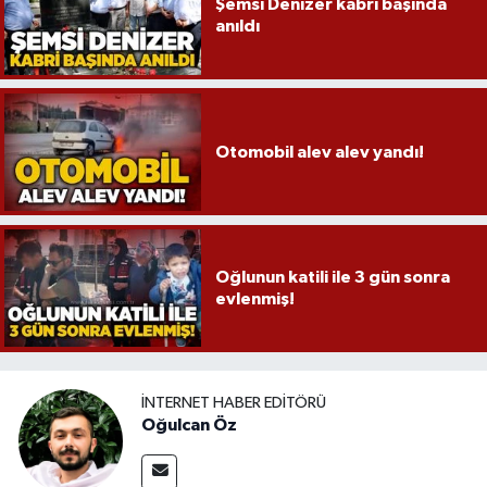
Şemsi Denizer kabri başında
anıldı
Otomobil alev alev yandı!
Oğlunun katili ile 3 gün sonra
evlenmiş!
İNTERNET HABER EDITÖRÜ
Oğulcan Öz