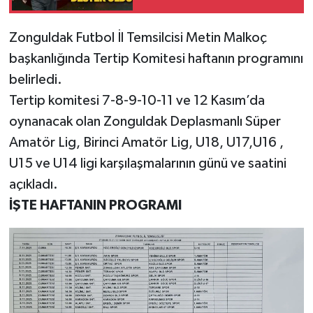
Zonguldakspor'a
destek oldu!
Gökçebey
Zonguldak Futbol İl Temsilcisi Metin Malkoç
başkanlığında Tertip Komitesi haftanın programını
GÜNDEM
belirledi.
Tertip komitesi 7-8-9-10-11 ve 12 Kasım’da
İş ilanı
oynanacak olan Zonguldak Deplasmanlı Süper
Kilimli
Amatör Lig, Birinci Amatör Lig, U18, U17,U16 ,
U15 ve U14 ligi karşılaşmalarının günü ve saatini
Kültür - Sanat
açıkladı.
İŞTE HAFTANIN PROGRAMI
MAGAZİN
Politika
Resmi İlan