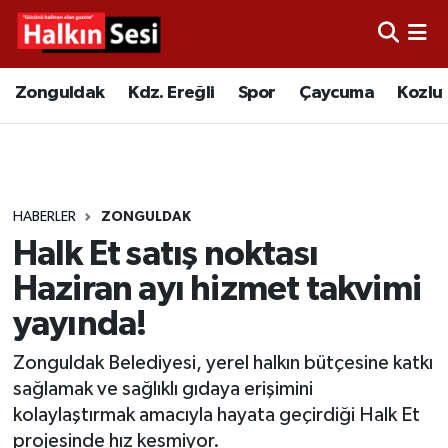
Foto Galeri
Zonguldak
Merkez Nöbetçi Eczaneler
Zonguldak
Kdz. Ereğli
Spor
Çaycuma
Kozlu
Video
Çaycuma
Merkez Hava Durumu
Yazarlar
KDZ. Ereğli
Merkez Trafik Yoğunluk Haritası
HABERLER
ZONGULDAK
Kozlu
Süper Lig Puan Durumu ve Fikstür
Halk Et satış noktası
Alaplı
Tüm Manşetler
Haziran ayı hizmet takvimi
yayında!
Asayiş
Son Dakika Haberleri
Zonguldak Belediyesi, yerel halkın bütçesine katkı
Bartın
Haber Arşivi
sağlamak ve sağlıklı gıdaya erişimini
kolaylaştırmak amacıyla hayata geçirdiği Halk Et
Karabük
projesinde hız kesmiyor.