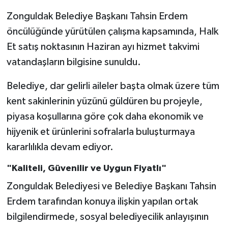
Zonguldak Belediye Başkanı Tahsin Erdem
Gökçebey
öncülüğünde yürütülen çalışma kapsamında, Halk
Et satış noktasının Haziran ayı hizmet takvimi
GÜNDEM
vatandaşların bilgisine sunuldu.
İş ilanı
Belediye, dar gelirli aileler başta olmak üzere tüm
kent sakinlerinin yüzünü güldüren bu projeyle,
Kilimli
piyasa koşullarına göre çok daha ekonomik ve
Kültür - Sanat
hijyenik et ürünlerini sofralarla buluşturmaya
kararlılıkla devam ediyor.
MAGAZİN
"Kaliteli, Güvenilir ve Uygun Fiyatlı"
Politika
Zonguldak Belediyesi ve Belediye Başkanı Tahsin
Erdem tarafından konuya ilişkin yapılan ortak
Resmi İlan
bilgilendirmede, sosyal belediyecilik anlayışının