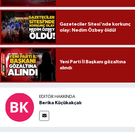
Gazeteciler Sitesi'nde korkunç
olay: Nedim Özbey öldü!
Yeni Parti İl Başkanı gözaltına
alındı
EDITÖR HAKKINDA
Berika Küçükakçalı