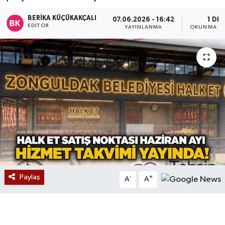
Devrek
BERIKA KÜÇÜKAKÇALI
07.06.2026 - 16:42
1 DK
EDITÖR
YAYINLANMA
OKUNMA SÜ
Bolu
ÇEVRE
BİLİM VE TEKNOLOJİ
DUNYA
Düzce
Eğitim
Paylaş
-
+
A
A
Ekonomi
Genel