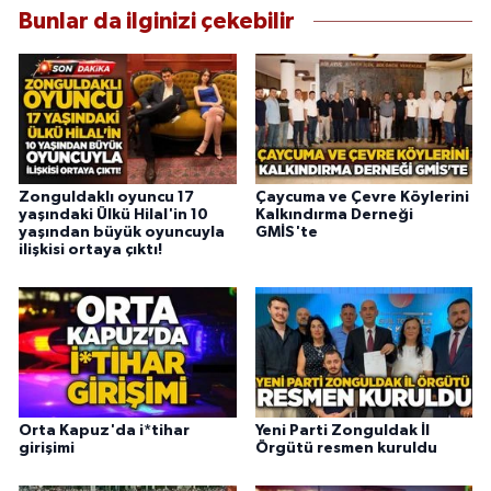
Bunlar da ilginizi çekebilir
Zonguldaklı oyuncu 17
Çaycuma ve Çevre Köylerini
yaşındaki Ülkü Hilal'in 10
Kalkındırma Derneği
yaşından büyük oyuncuyla
GMİS'te
ilişkisi ortaya çıktı!
Orta Kapuz'da i*tihar
Yeni Parti Zonguldak İl
girişimi
Örgütü resmen kuruldu