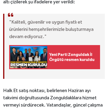
altı çizilerek şu ifadelere yer verildi:
Röportaj
Sağlık
"Kaliteli, güvenilir ve uygun fiyatlı et
SİYASET
ürünlerini hemşehrilerimizle buluşturmaya
devam ediyoruz."
Spor
Ulusal
Yeni Parti Zonguldak İl
Örgütü resmen kuruldu
Yaşam
Halk Et satış noktası, belirlenen Haziran ayı
takvimi doğrultusunda Zonguldaklılara hizmet
vermeyi sürdürecek. Vatandaşlar, güncel çalışma