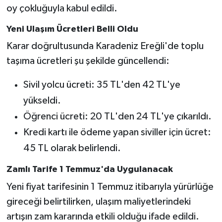
Röportaj
oy çokluğuyla kabul edildi.
Sağlık
Yeni Ulaşım Ücretleri Belli Oldu
Karar doğrultusunda Karadeniz Ereğli'de toplu
SİYASET
taşıma ücretleri şu şekilde güncellendi:
Spor
Sivil yolcu ücreti: 35 TL'den 42 TL'ye
yükseldi.
Ulusal
Öğrenci ücreti: 20 TL'den 24 TL'ye çıkarıldı.
Yaşam
Kredi kartı ile ödeme yapan siviller için ücret:
45 TL olarak belirlendi.
Zamlı Tarife 1 Temmuz'da Uygulanacak
Yeni fiyat tarifesinin 1 Temmuz itibarıyla yürürlüğe
gireceği belirtilirken, ulaşım maliyetlerindeki
artışın zam kararında etkili olduğu ifade edildi.