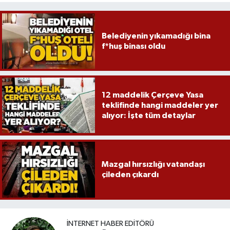
Belediyenin yıkamadığı bina
f*huş binası oldu
12 maddelik Çerçeve Yasa
teklifinde hangi maddeler yer
alıyor: İşte tüm detaylar
Mazgal hırsızlığı vatandaşı
çileden çıkardı
İNTERNET HABER EDITÖRÜ