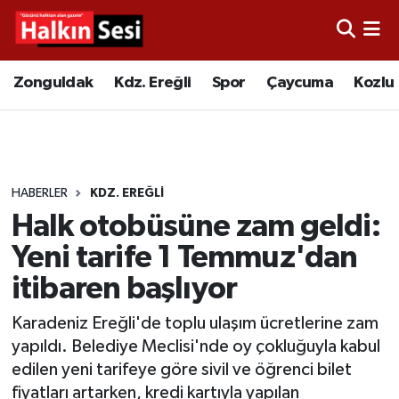
Foto Galeri
Zonguldak
Merkez Nöbetçi Eczaneler
Zonguldak
Kdz. Ereğli
Spor
Çaycuma
Kozlu
Video
Çaycuma
Merkez Hava Durumu
Yazarlar
KDZ. Ereğli
Merkez Trafik Yoğunluk Haritası
HABERLER
KDZ. EREĞLI
Kozlu
Süper Lig Puan Durumu ve Fikstür
Halk otobüsüne zam geldi:
Alaplı
Tüm Manşetler
Yeni tarife 1 Temmuz'dan
itibaren başlıyor
Asayiş
Son Dakika Haberleri
Karadeniz Ereğli'de toplu ulaşım ücretlerine zam
Bartın
Haber Arşivi
yapıldı. Belediye Meclisi'nde oy çokluğuyla kabul
edilen yeni tarifeye göre sivil ve öğrenci bilet
Karabük
fiyatları artarken, kredi kartıyla yapılan