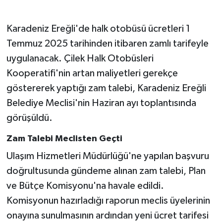
Gökçebey
Karadeniz Ereğli'de halk otobüsü ücretleri 1
Temmuz 2025 tarihinden itibaren zamlı tarifeyle
GÜNDEM
uygulanacak. Çilek Halk Otobüsleri
Kooperatifi'nin artan maliyetleri gerekçe
İş ilanı
göstererek yaptığı zam talebi, Karadeniz Ereğli
Kilimli
Belediye Meclisi'nin Haziran ayı toplantısında
görüşüldü.
Kültür - Sanat
Zam Talebi Meclisten Geçti
MAGAZİN
Ulaşım Hizmetleri Müdürlüğü'ne yapılan başvuru
doğrultusunda gündeme alınan zam talebi, Plan
Politika
ve Bütçe Komisyonu'na havale edildi.
Komisyonun hazırladığı raporun meclis üyelerinin
Resmi İlan
onayına sunulmasının ardından yeni ücret tarifesi