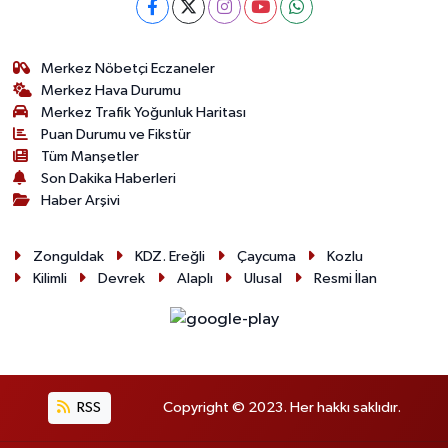
Merkez Nöbetçi Eczaneler
Merkez Hava Durumu
Merkez Trafik Yoğunluk Haritası
Puan Durumu ve Fikstür
Tüm Manşetler
Son Dakika Haberleri
Haber Arşivi
Zonguldak
KDZ. Ereğli
Çaycuma
Kozlu
Kilimli
Devrek
Alaplı
Ulusal
Resmi İlan
RSS
Copyright © 2023. Her hakkı saklıdır.