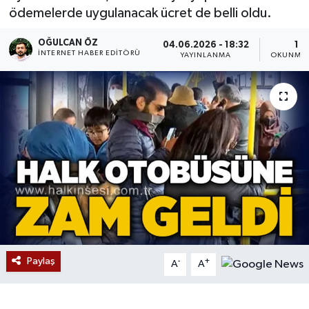
ödemelerde uygulanacak ücret de belli oldu.
Devrek
OĞULCAN ÖZ
04.06.2026 - 18:32
1 D
İNTERNET HABER EDITÖRÜ
YAYINLANMA
OKUNMA 
Bolu
ÇEVRE
BİLİM VE TEKNOLOJİ
DUNYA
Düzce
Eğitim
Paylaş
-
+
A
A
Ekonomi
Genel