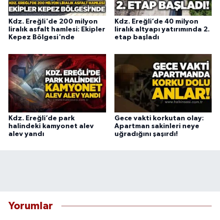
Kdz. Ereğli'de 200 milyon
Kdz. Ereğli’de 40 milyon
liralık asfalt hamlesi: Ekipler
liralık altyapı yatırımında 2.
Kepez Bölgesi'nde
etap başladı
Kdz. Ereğli’de park
Gece vakti korkutan olay:
halindeki kamyonet alev
Apartman sakinleri neye
alev yandı
uğradığını şaşırdı!
Yorumlar