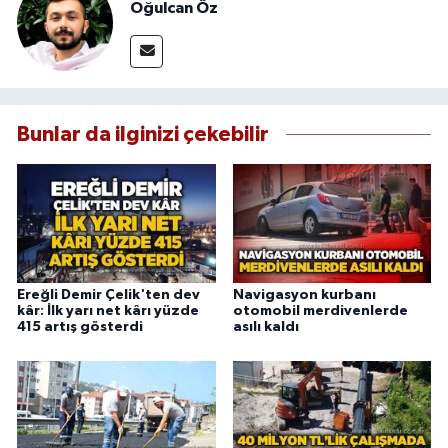
Oğulcan Öz
Bunlar da ilginizi çekebilir
Ereğli Demir Çelik'ten dev
Navigasyon kurbanı
kâr: İlk yarı net kârı yüzde
otomobil merdivenlerde
415 artış gösterdi
asılı kaldı