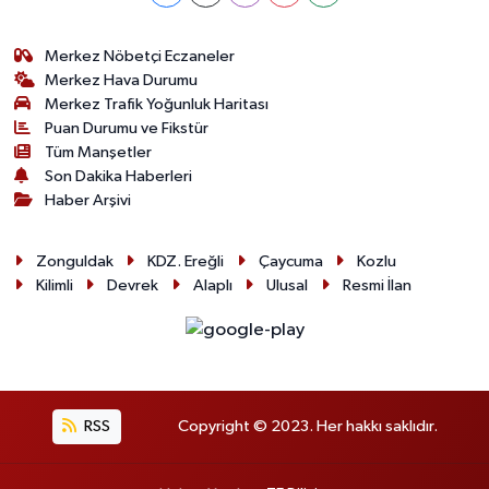
Merkez Nöbetçi Eczaneler
Merkez Hava Durumu
Merkez Trafik Yoğunluk Haritası
Puan Durumu ve Fikstür
Tüm Manşetler
Son Dakika Haberleri
Haber Arşivi
Zonguldak
KDZ. Ereğli
Çaycuma
Kozlu
Kilimli
Devrek
Alaplı
Ulusal
Resmi İlan
RSS
Copyright © 2023. Her hakkı saklıdır.