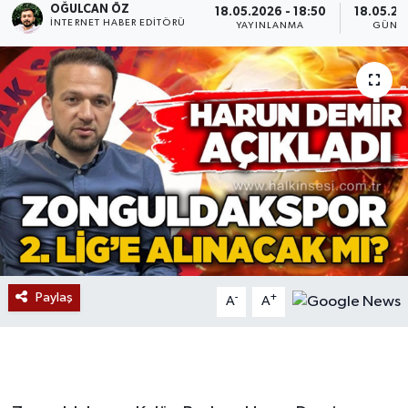
OĞULCAN ÖZ
18.05.2026 - 18:50
18.05.20
İNTERNET HABER EDITÖRÜ
YAYINLANMA
GÜNC
Devrek
Bolu
ÇEVRE
BİLİM VE TEKNOLOJİ
DUNYA
Düzce
Paylaş
-
+
A
A
Eğitim
Ekonomi
Genel