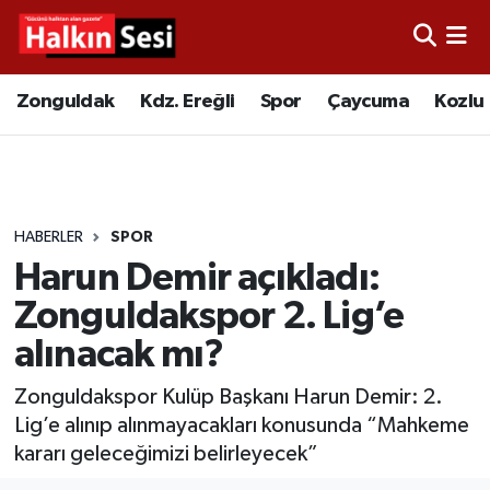
Foto Galeri
Zonguldak
Merkez Nöbetçi Eczaneler
Zonguldak
Kdz. Ereğli
Spor
Çaycuma
Kozlu
Video
Çaycuma
Merkez Hava Durumu
Yazarlar
KDZ. Ereğli
Merkez Trafik Yoğunluk Haritası
HABERLER
SPOR
Kozlu
Süper Lig Puan Durumu ve Fikstür
Harun Demir açıkladı:
Alaplı
Tüm Manşetler
Zonguldakspor 2. Lig’e
alınacak mı?
Asayiş
Son Dakika Haberleri
Zonguldakspor Kulüp Başkanı Harun Demir: 2.
Bartın
Haber Arşivi
Lig’e alınıp alınmayacakları konusunda “Mahkeme
kararı geleceğimizi belirleyecek”
Karabük