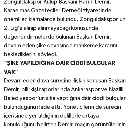
Zonguldakspor Kulüp Başkanı Harun Demir,
Karaelmas Gazeteciler Derneği ziyaretinde
Gökçebey
önemli açıklamalarda bulundu. Zonguldakspor’un
2. Lig’e alınıp alınmayacağı konusunda
GÜNDEM
değerlendirmelerde bulunan Başkan Demir,
İş ilanı
devam eden şike davasında mahkeme kararını
beklediklerini söyledi.
Kilimli
“ŞİKE YAPILDIĞINA DAİR CİDDİ BULGULAR
VAR”
Kültür - Sanat
Devam eden dava sürecine ilişkin konuşan Başkan
MAGAZİN
Demir, bilirkişi raporlarında Ankaraspor ve Nazilli
Belediyespor’un şike yaptığına dair ciddi bulgular
Politika
bulunduğunu ifade etti. Yöneticilerin de sürecin
içerisinde yer aldığının delillerle ortaya
Resmi İlan
konulduğunu belirten Demir, maçın görüntülerinin