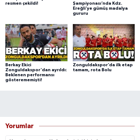
resmen çekildi!
Şampiyonası’nda Kdz.
Ereğli’ye gümüş madalya
gururu
Berkay Ekici
Zonguldakspor’da ilk etap
Zonguldakspor'dan ayrıldı:
tamam, rota Bolu
Beklenen performansı
gösterememişti!
Yorumlar