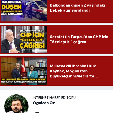
Balkondan düşen 2 yaşındaki
bebek ağır yaralandı
Şerafettin Turpcu’dan CHP için
"özeleştiri" çağrısı
Milletvekili İbrahim Ufuk
Kaynak, Moğolistan
Büyükelçisi’ni Meclis'te
ağırladı
İNTERNET HABER EDITÖRÜ
Oğulcan Öz