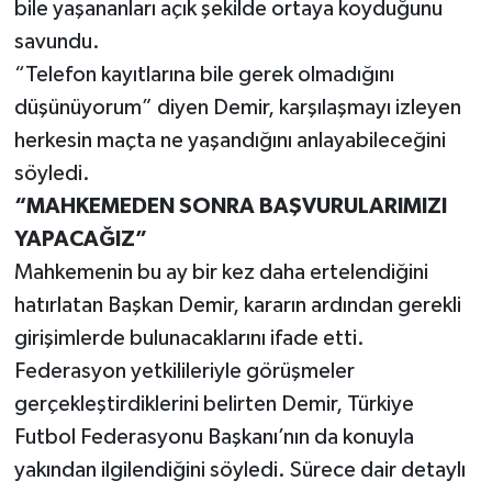
Röportaj
bile yaşananları açık şekilde ortaya koyduğunu
savundu.
Sağlık
“Telefon kayıtlarına bile gerek olmadığını
düşünüyorum” diyen Demir, karşılaşmayı izleyen
SİYASET
herkesin maçta ne yaşandığını anlayabileceğini
söyledi.
Spor
“MAHKEMEDEN SONRA BAŞVURULARIMIZI
Ulusal
YAPACAĞIZ”
Mahkemenin bu ay bir kez daha ertelendiğini
Yaşam
hatırlatan Başkan Demir, kararın ardından gerekli
girişimlerde bulunacaklarını ifade etti.
Federasyon yetkilileriyle görüşmeler
gerçekleştirdiklerini belirten Demir, Türkiye
Futbol Federasyonu Başkanı’nın da konuyla
yakından ilgilendiğini söyledi. Sürece dair detaylı