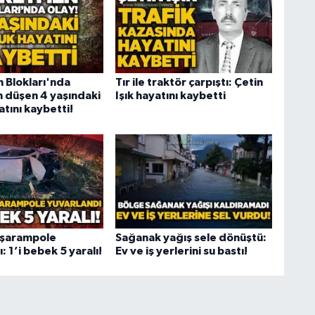
Blokları'nda
Tır ile traktör çarpıştı: Çetin
 düşen 4 yaşındaki
Işık hayatını kaybetti
tını kaybetti!
 şarampole
Sağanak yağış sele dönüştü:
: 1’i bebek 5 yaralı!
Ev ve iş yerlerini su bastı!