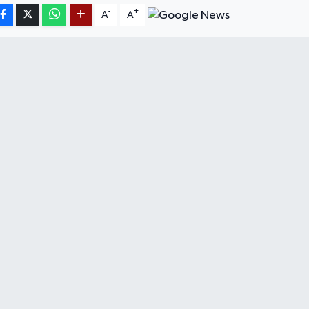
-
+
A
A