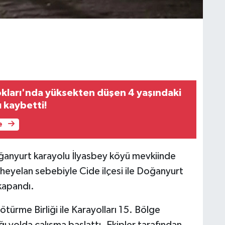
ları'nda yüksekten düşen 4 yaşındaki
 kaybetti!
e
ğanyurt karayolu İlyasbey köyü mevkiinde
 heyelan sebebiyle Cide ilçesi ile Doğanyurt
 kapandı.
rme Birliği ile Karayolları 15. Bölge
ı yolda çalışma başlattı. Ekipler tarafından