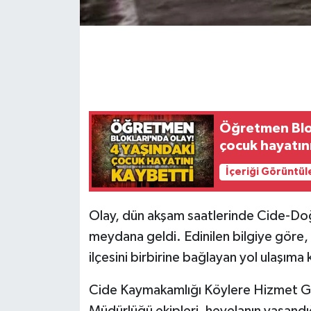
Gökçebey
GÜNDEM
İş ilanı
Öğretmen Blok
Kilimli
çocuk hayatını
İçeriği Görüntül
Kültür - Sanat
MAGAZİN
Olay, dün akşam saatlerinde Cide-Do
meydana geldi. Edinilen bilgiye göre,
Politika
ilçesini birbirine bağlayan yol ulaşıma
Resmi İlan
Cide Kaymakamlığı Köylere Hizmet Götü
Müdürlüğü ekipleri, heyelanın yaşandığ