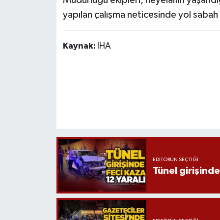
Röportaj
yapılan çalışma neticesinde yol sabah 
Sağlık
Kaynak:
İHA
SİYASET
Spor
Ulusal
Yaşam
EDITÖRÜN SEÇTIĞI
Tünel girişinde