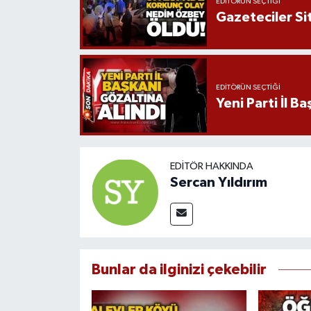
EDITÖRÜN SEÇTIĞI
Gazeteciler Si
EDITÖRÜN SEÇTIĞI
Yeni Parti İl B
EDITÖR HAKKINDA
Sercan Yıldırım
Bunlar da ilginizi çekebilir