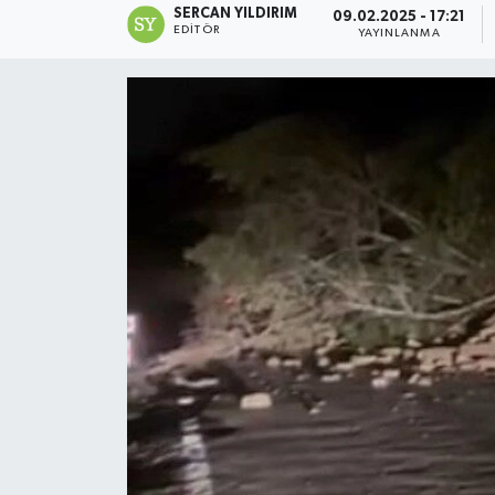
SERCAN YILDIRIM
09.02.2025 - 17:21
EDITÖR
YAYINLANMA
Devrek
Bolu
ÇEVRE
BİLİM VE TEKNOLOJİ
DUNYA
Düzce
Eğitim
Ekonomi
Genel