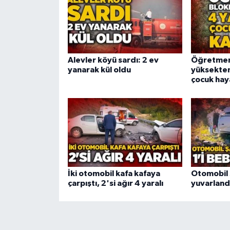
Alevler köyü sardı: 2 ev
Öğretmen 
yanarak kül oldu
yüksekten
çocuk haya
İki otomobil kafa kafaya
Otomobil
çarpıştı, 2'si ağır 4 yaralı
yuvarlandı