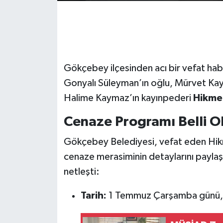
Gökçebey
GÜNDEM
Gökçebey ilçesinden acı bir vefat hab
İş ilanı
Gonyalı Süleyman’ın oğlu, Mürvet Kaym
Halime Kaymaz’ın kayınpederi
Hikme
Kilimli
Cenaze Programı Belli O
Kültür - Sanat
Gökçebey Belediyesi, vefat eden Hik
MAGAZİN
cenaze merasiminin detaylarını payla
netleşti:
Politika
Tarih:
1 Temmuz Çarşamba günü,
Resmi İlan