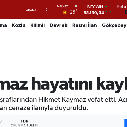
65.130,04
1.2
Foto 
°
DOLAR
25
47,7106
0.17
EURO
uma
Kozlu
Kilimli
Devrek
Resmi İlan
Gökçebey
55,1652
0.27
STERLİN
64,4046
0.35
GRAM ALTIN
6618.49
2.12
BİST100
13.773
-19
az hayatını kay
şraflarından Hikmet Kaymaz vefat etti. A
an cenaze ilanıyla duyuruldu.
8
1 DK
OKUNMA SÜRESI