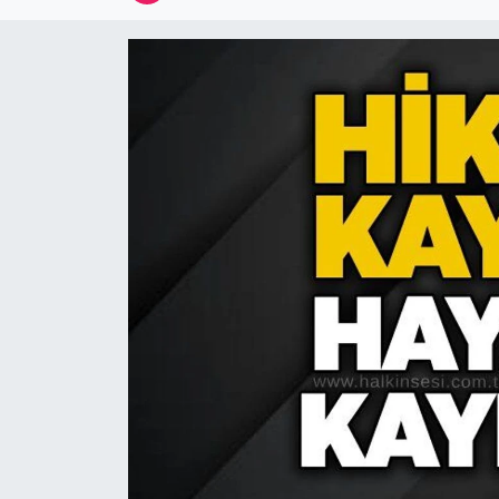
Devrek
Bolu
ÇEVRE
BİLİM VE TEKNOLOJİ
DUNYA
Düzce
Eğitim
Ekonomi
Genel