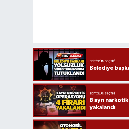
EDITÖRÜN SEÇTIĞI
Belediye başka
EDITÖRÜN SEÇTIĞI
8 ayrı narkotik
yakalandı