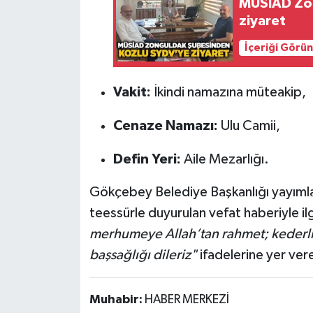
MÜSİAD Zo
Röportaj
ziyaret
Sağlık
İçeriği Görü
SİYASET
Vakit:
İkindi namazına müteakip,
Spor
Cenaze Namazı:
Ulu Camii,
Ulusal
Defin Yeri:
Aile Mezarlığı.
Yaşam
Gökçebey Belediye Başkanlığı yayımla
teessürle duyurulan vefat haberiyle ilg
merhumeye Allah’tan rahmet; kederli 
başsağlığı dileriz"
ifadelerine yer vere
Muhabir:
HABER MERKEZİ