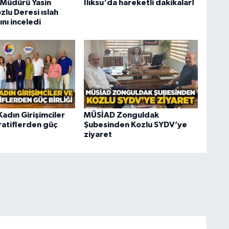
 Müdürü Yasin
Ilıksu'da hareketli dakikalar!
lu Deresi ıslah
ını inceledi
adın Girişimciler
MÜSİAD Zonguldak
atiflerden güç
Şubesinden Kozlu SYDV’ye
ziyaret