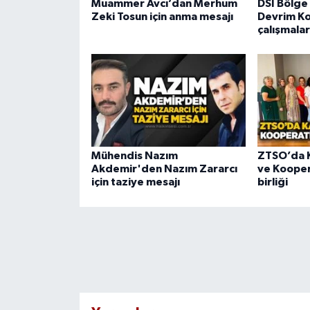
Muammer Avcı’dan Merhum
DSİ Bölge
Zeki Tosun için anma mesajı
Devrim Koz
çalışmalar
Mühendis Nazım
ZTSO’da K
Akdemir'den Nazım Zararcı
ve Kooper
için taziye mesajı
birliği