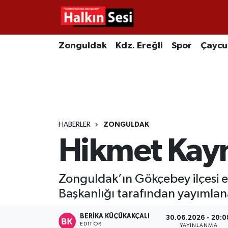
Foto Galeri
Zonguldak
Merkez Nöbetçi Eczaneler
Zonguldak
Kdz. Ereğli
Spor
Çayc
Video
Çaycuma
Merkez Hava Durumu
Yazarlar
KDZ. Ereğli
Merkez Trafik Yoğunluk Haritası
Kozlu
Süper Lig Puan Durumu ve Fikstür
HABERLER
ZONGULDAK
Hikmet Kaym
Alaplı
Tüm Manşetler
Asayiş
Son Dakika Haberleri
Zonguldak’ın Gökçebey ilçesi e
Başkanlığı tarafından yayımlan
Bartın
Haber Arşivi
BERIKA KÜÇÜKAKÇALI
30.06.2026 - 20:0
Karabük
EDITÖR
YAYINLANMA