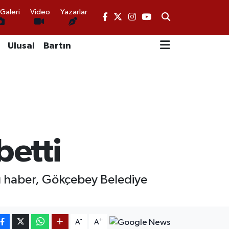
Galeri
Video
Yazarlar
Ulusal
Bartın
betti
cı haber, Gökçebey Belediye
-
+
A
A