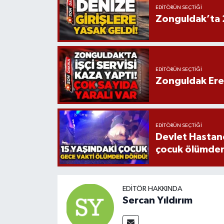
EDITÖRÜN SEÇTIĞI
Zonguldak’ta 
EDITÖRÜN SEÇTIĞI
Zonguldak Ereğl
EDITÖRÜN SEÇTIĞI
Devlet Hastane
çocuk ölümde
EDITÖR HAKKINDA
Sercan Yıldırım