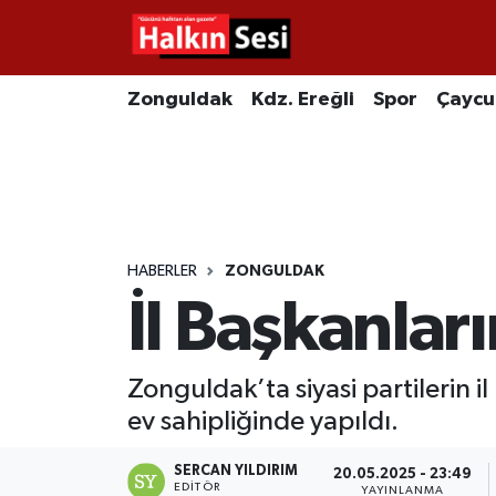
Foto Galeri
Zonguldak
Merkez Nöbetçi Eczaneler
Zonguldak
Kdz. Ereğli
Spor
Çayc
Video
Çaycuma
Merkez Hava Durumu
Yazarlar
KDZ. Ereğli
Merkez Trafik Yoğunluk Haritası
Kozlu
Süper Lig Puan Durumu ve Fikstür
HABERLER
ZONGULDAK
İl Başkanları
Alaplı
Tüm Manşetler
Asayiş
Son Dakika Haberleri
Zonguldak’ta siyasi partilerin i
ev sahipliğinde yapıldı.
Bartın
Haber Arşivi
SERCAN YILDIRIM
20.05.2025 - 23:49
Karabük
EDITÖR
YAYINLANMA