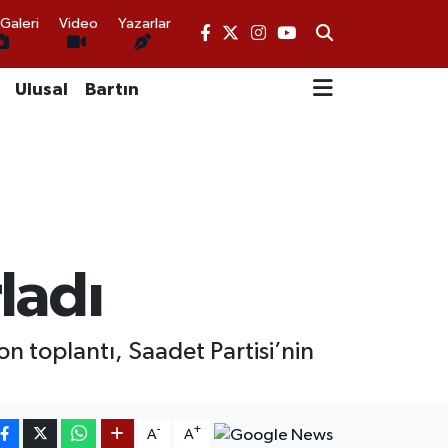
Galeri
Video
Yazarlar
Ulusal
Bartın
rladı
on toplantı, Saadet Partisi’nin
-
+
A
A