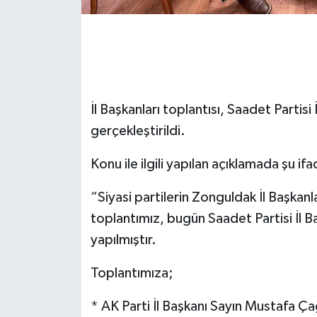
Gökçebey
GÜNDEM
İş ilanı
İl Başkanları toplantısı, Saadet Partisi
gerçekleştirildi.
Kilimli
Konu ile ilgili yapılan açıklamada şu ifa
Kültür - Sanat
“Siyasi partilerin Zonguldak İl Başkanl
MAGAZİN
toplantımız, bugün Saadet Partisi İl B
yapılmıştır.
Politika
Toplantımıza;
Resmi İlan
* AK Parti İl Başkanı Sayın Mustafa Ç