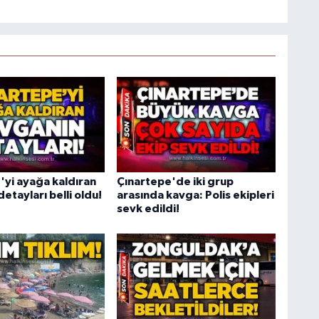
'yi ayağa kaldıran
Çınartepe'de iki grup
etayları belli oldu!
arasında kavga: Polis ekipleri
sevk edildi!