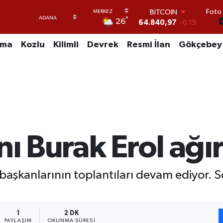
Foto 
DOLAR
°
26
47,7436
0.18
EURO
55,2510
0.32
uma
Kozlu
Kilimli
Devrek
Resmi İlan
Gökçebey
STERLİN
64,4811
0.38
GRAM ALTIN
6660.55
0
BİST100
13.779
-14
BITCOIN
64.840,97
-0.15
nı Burak Erol ağı
l başkanlarının toplantıları devam ediyor. S
1
2 DK
PAYLAŞIM
OKUNMA SÜRESI