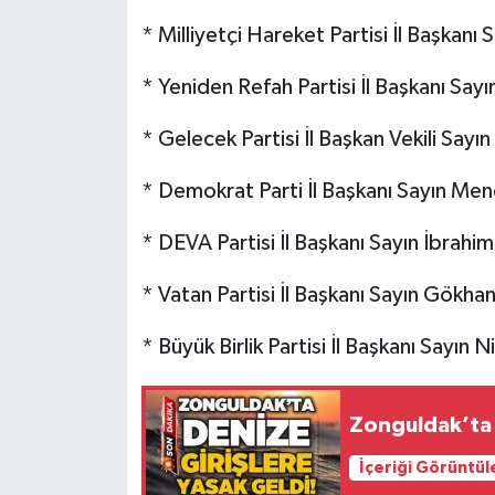
Röportaj
* Milliyetçi Hareket Partisi İl Başkanı
Sağlık
* Yeniden Refah Partisi İl Başkanı Say
SİYASET
* Gelecek Partisi İl Başkan Vekili Sayı
Spor
* Demokrat Parti İl Başkanı Sayın Me
Ulusal
* DEVA Partisi İl Başkanı Sayın İbrah
Yaşam
* Vatan Partisi İl Başkanı Sayın Gökha
* Büyük Birlik Partisi İl Başkanı Sayın 
Zonguldak’ta 
İçeriği Görüntül