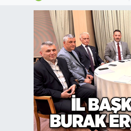
Devrek
Bolu
ÇEVRE
BİLİM VE TEKNOLOJİ
DUNYA
Düzce
Eğitim
Ekonomi
Genel