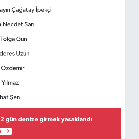
 Sayın Çağatay İpekçi
ın Necdet Sarı
n Tolga Gün
nderes Uzun
im Özdemir
n Yılmaz
Nihat Şen
2 gün denize girmek yasaklandı
e