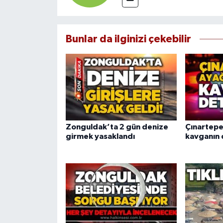
Bunlar da ilginizi çekebilir
Zonguldak’ta 2 gün denize
Çınartepe
girmek yasaklandı
kavganın d