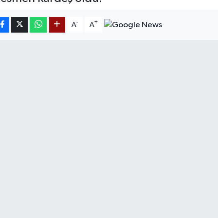
-
+
A
A