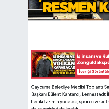
Gökçebey
GÜNDEM
İş ilanı
Kilimli
İş insanı ve K
Kültür - Sanat
Zonguldakspo
İçeriği Görüntül
MAGAZİN
Politika
Çaycuma Belediye Meclisi Toplantı S
Başkanı Bülent Kantarcı, Lennestadt İ
Resmi İlan
her iki takımın yönetici, sporcu ve an