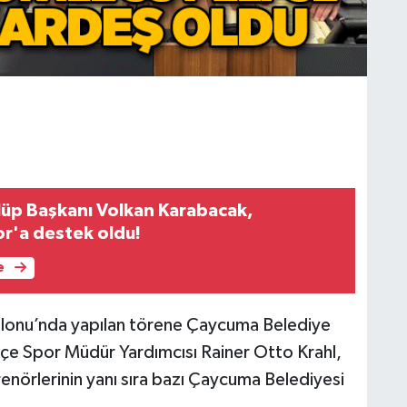
ulüp Başkanı Volkan Karabacak,
r'a destek oldu!
e
alonu’nda yapılan törene Çaycuma Belediye
lçe Spor Müdür Yardımcısı Rainer Otto Krahl,
trenörlerinin yanı sıra bazı Çaycuma Belediyesi