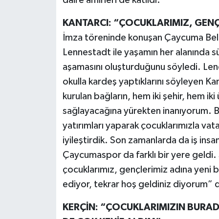
daire amirleri de katıldı.
Röportaj
KANTARCI: “ÇOCUKLARIMIZ, GENÇL
Sağlık
İmza töreninde konuşan Çaycuma Beled
Lennestadt ile yaşamın her alanında sür
SİYASET
aşamasını oluşturduğunu söyledi. Le
Spor
okulla kardeş yaptıklarını söyleyen Ka
kurulan bağların, hem iki şehir, hem ik
Ulusal
sağlayacağına yürekten inanıyorum.
yatırımları yaparak çocuklarımızla vat
Yaşam
iyileştirdik. Son zamanlarda da iş ins
Çaycumaspor da farklı bir yere geldi. 
çocuklarımız, gençlerimiz adına yeni bi
ediyor, tekrar hoş geldiniz diyorum” 
KERÇİN: “ÇOCUKLARIMIZIN BURAD