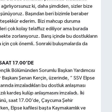
ağırlıyorsunuz ki, daha şimdiden, sizler bize
 düşünüyoruz. Başından beri bizimle beraber
ok teşekkür ederim. Bizi mahcup duruma
leri çok kolay telaffuz ediliyor ama burada
mekte zorlanıyoruz. Barış içinde bu dostlukların
 için çok önemli. Sonraki buluşmalarda da
SAAT 17.00’DE
ençlik Bölümünden Sorumlu Başkan Yardımcısı
Başkanı Şenan Kerçin, üzerinde, “ SSV Elpse
arında imzaladıkları bu dostluk anlaşması
ılı kardeş kulüp anlaşmasını imzaladı. İki
günü, saat 17.00’de, Çaycuma Şehir
ken, Elpse kafilesi başta Kaymakamlık ve