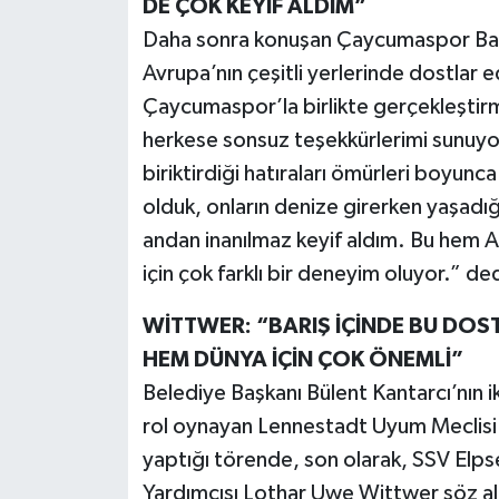
DE ÇOK KEYİF ALDIM”
Daha sonra konuşan Çaycumaspor Başk
Avrupa’nın çeşitli yerlerinde dostlar e
Çaycumaspor’la birlikte gerçekleştir
herkese sonsuz teşekkürlerimi sunuy
biriktirdiği hatıraları ömürleri boyunc
olduk, onların denize girerken yaşadığı
andan inanılmaz keyif aldım. Bu hem 
için çok farklı bir deneyim oluyor.” ded
WİTTWER: “BARIŞ İÇİNDE BU DOS
HEM DÜNYA İÇİN ÇOK ÖNEMLİ”
Belediye Başkanı Bülent Kantarcı’nın iki
rol oynayan Lennestadt Uyum Meclisi 
yaptığı törende, son olarak, SSV El
Yardımcısı Lothar Uwe Wittwer söz al