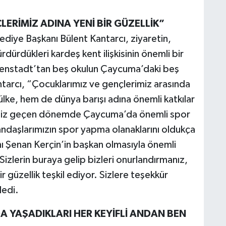
ERİMİZ ADINA YENİ BİR GÜZELLİK”
iye Başkanı Bülent Kantarcı, ziyaretin,
dürdükleri kardeş kent ilişkisinin önemli bir
nenstadt’tan beş okulun Çaycuma’daki beş
ntarcı, “Çocuklarımız ve gençlerimiz arasında
i ülke, hem de dünya barışı adına önemli katkılar
 Biz geçen dönemde Çaycuma’da önemli spor
andaşlarımızın spor yapma olanaklarını oldukça
anı Şenan Kerçin’in başkan olmasıyla önemli
Sizlerin buraya gelip bizleri onurlandırmanız,
r güzellik teşkil ediyor. Sizlere teşekkür
dedi.
A YAŞADIKLARI HER KEYİFLİ ANDAN BEN