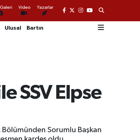
Galeri
Video
Yazarlar
Ulusal
Bartın
ile SSV Elpse
lik Bölümünden Sorumlu Başkan
 resmen kardeş oldu.