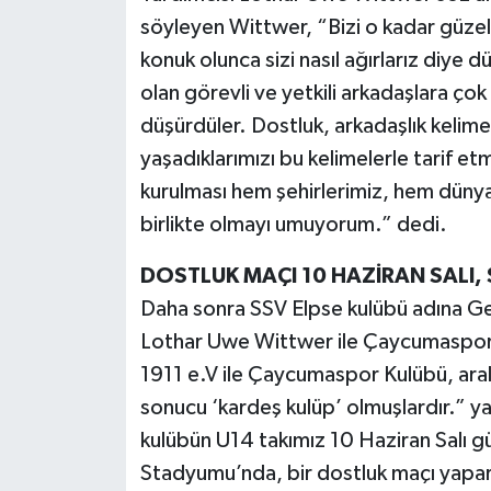
söyleyen Wittwer, “Bizi o kadar güzel 
konuk olunca sizi nasıl ağırlarız diye
olan görevli ve yetkili arkadaşlara ç
düşürdüler. Dostluk, arkadaşlık kelime
yaşadıklarımızı bu kelimelerle tarif et
kurulması hem şehirlerimiz, hem dünya
birlikte olmayı umuyorum.” dedi.
DOSTLUK MAÇI 10 HAZİRAN SALI, 
Daha sonra SSV Elpse kulübü adına G
Lothar Uwe Wittwer ile Çaycumaspor 
1911 e.V ile Çaycumaspor Kulübü, aral
sonucu ‘kardeş kulüp’ olmuşlardır.” yaz
kulübün U14 takımız 10 Haziran Salı 
Stadyumu’nda, bir dostluk maçı yapar