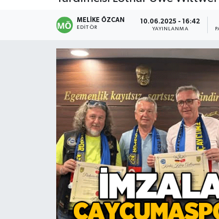
Devrek
MELIKE ÖZCAN
10.06.2025 - 16:42
EDITÖR
YAYINLANMA
P
Bolu
ÇEVRE
BİLİM VE TEKNOLOJİ
DUNYA
Düzce
Eğitim
Ekonomi
Genel