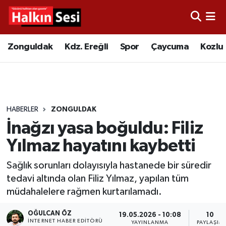
Foto Galeri
Zonguldak
Merkez Nöbetçi Eczaneler
Zonguldak
Kdz. Ereğli
Spor
Çaycuma
Kozlu
Video
Çaycuma
Merkez Hava Durumu
Yazarlar
KDZ. Ereğli
Merkez Trafik Yoğunluk Haritası
HABERLER
ZONGULDAK
Kozlu
Süper Lig Puan Durumu ve Fikstür
İnağzı yasa boğuldu: Filiz
Alaplı
Tüm Manşetler
Yılmaz hayatını kaybetti
Sağlık sorunları dolayısıyla hastanede bir süredir
Asayiş
Son Dakika Haberleri
tedavi altında olan Filiz Yılmaz, yapılan tüm
müdahalelere rağmen kurtarılamadı.
Bartın
Haber Arşivi
OĞULCAN ÖZ
19.05.2026 - 10:08
10
Karabük
İNTERNET HABER EDITÖRÜ
YAYINLANMA
PAYLAŞIM