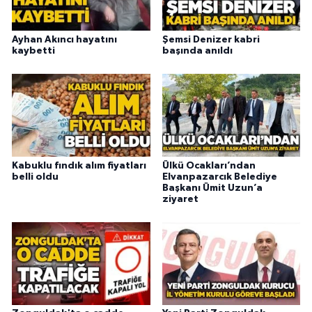
Ayhan Akıncı hayatını
Şemsi Denizer kabri
kaybetti
başında anıldı
Kabuklu fındık alım fiyatları
Ülkü Ocakları’ndan
belli oldu
Elvanpazarcık Belediye
Başkanı Ümit Uzun’a
ziyaret