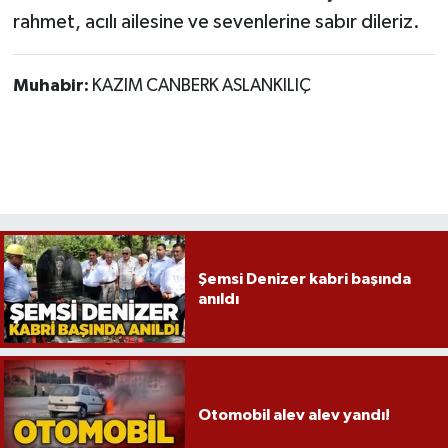
Röportaj
rahmet, acılı ailesine ve sevenlerine sabır dileriz.
Sağlık
Muhabir:
KAZIM CANBERK ASLANKILIÇ
SİYASET
Spor
Ulusal
Yaşam
Şemsi Denizer kabri başında
anıldı
Otomobil alev alev yandı!