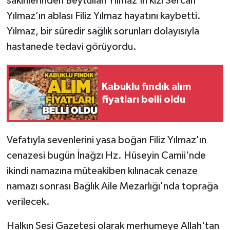
sakinlerinden Beytullah Yılmaz’ın kızı Sercan
Yılmaz’ın ablası Filiz Yılmaz hayatını kaybetti.
Gökçebey
Yılmaz, bir süredir sağlık sorunları dolayısıyla
hastanede tedavi görüyordu.
GÜNDEM
İş ilanı
Kabuklu fındık alım
fiyatları belli oldu
Kilimli
Kültür - Sanat
Vefatıyla sevenlerini yasa boğan Filiz Yılmaz'ın
MAGAZİN
cenazesi bugün İnağzı Hz. Hüseyin Camii'nde
ikindi namazına müteakiben kılınacak cenaze
Politika
namazı sonrası Bağlık Aile Mezarlığı'nda toprağa
verilecek.
Resmi İlan
Halkın Sesi Gazetesi olarak merhumeye Allah'tan