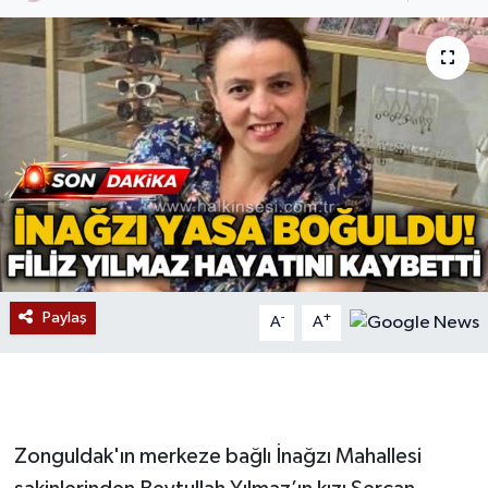
Devrek
Bolu
ÇEVRE
BİLİM VE TEKNOLOJİ
DUNYA
Düzce
Paylaş
-
+
A
A
Eğitim
Ekonomi
Zonguldak'ın merkeze bağlı İnağzı Mahallesi
Genel