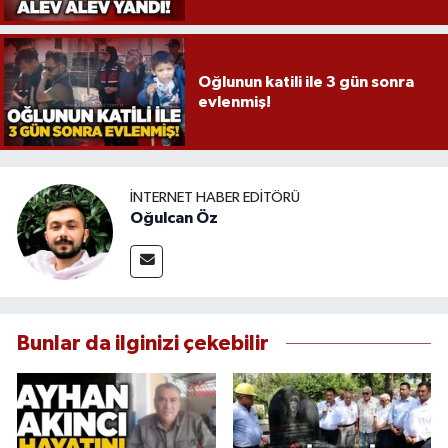
Oğlunun katili ile 3 gün sonra
evlenmiş!
İNTERNET HABER EDITÖRÜ
Oğulcan Öz
Bunlar da ilginizi çekebilir