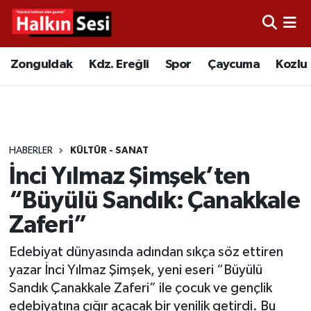
Foto Galeri
Zonguldak
Merkez Nöbetçi Eczaneler
Zonguldak
Kdz. Ereğli
Spor
Çaycuma
Kozlu
Video
Çaycuma
Merkez Hava Durumu
Yazarlar
KDZ. Ereğli
Merkez Trafik Yoğunluk Haritası
HABERLER
KÜLTÜR - SANAT
Kozlu
Süper Lig Puan Durumu ve Fikstür
İnci Yılmaz Şimşek’ten
Alaplı
Tüm Manşetler
“Büyülü Sandık: Çanakkale
Zaferi”
Asayiş
Son Dakika Haberleri
Edebiyat dünyasında adından sıkça söz ettiren
Bartın
Haber Arşivi
yazar İnci Yılmaz Şimşek, yeni eseri “Büyülü
Sandık Çanakkale Zaferi” ile çocuk ve gençlik
Karabük
edebiyatına çığır açacak bir yenilik getirdi. Bu