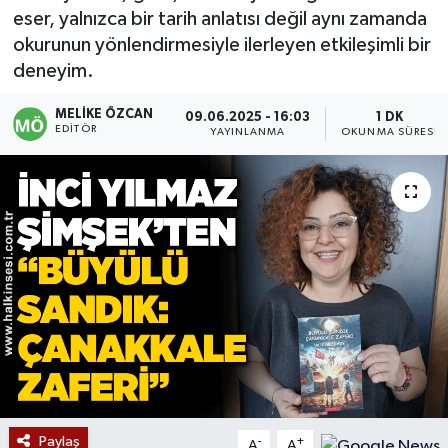
eser, yalnızca bir tarih anlatısı değil aynı zamanda
Devrek
okurunun yönlendirmesiyle ilerleyen etkileşimli bir
deneyim.
Bolu
MELIKE ÖZCAN
09.06.2025 - 16:03
1 DK
EDITÖR
YAYINLANMA
OKUNMA SÜRESI
ÇEVRE
BİLİM VE TEKNOLOJİ
DUNYA
Düzce
Eğitim
Ekonomi
Paylaş
Genel
-
+
A
A