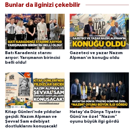
Bunlar da ilginizi çekebilir
Batı Karadeniz starını
Gazeteci ve yazar Nazım
arıyor: Yarışmanın birincisi
Alpman’ın konuğu oldu
belli oldu!
Kitap Günleri’nde yıldızlar
Hatay’da Dünya Tiyatro
geçidi: Nazım Alpman ve
Günü’ne özel “Nazım”
Şevval Sam edebiyat
oyunu büyük ilgi gördü
dostluklarını konuşacak!