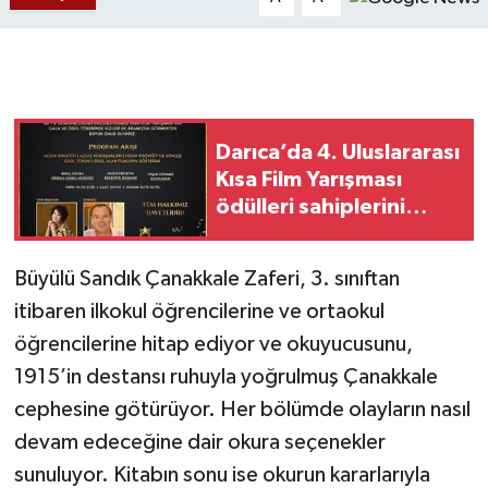
Gökçebey
GÜNDEM
Darıca’da 4. Uluslararası
İş ilanı
Kısa Film Yarışması
ödülleri sahiplerini
Kilimli
buluyor
Kültür - Sanat
Büyülü Sandık Çanakkale Zaferi, 3. sınıftan
itibaren ilkokul öğrencilerine ve ortaokul
MAGAZİN
öğrencilerine hitap ediyor ve okuyucusunu,
1915’in destansı ruhuyla yoğrulmuş Çanakkale
Politika
cephesine götürüyor. Her bölümde olayların nasıl
Resmi İlan
devam edeceğine dair okura seçenekler
sunuluyor. Kitabın sonu ise okurun kararlarıyla