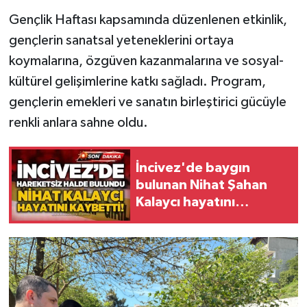
Röportaj
Gençlik Haftası kapsamında düzenlenen etkinlik,
Sağlık
gençlerin sanatsal yeteneklerini ortaya
koymalarına, özgüven kazanmalarına ve sosyal-
SİYASET
kültürel gelişimlerine katkı sağladı. Program,
gençlerin emekleri ve sanatın birleştirici gücüyle
Spor
renkli anlara sahne oldu.
Ulusal
İncivez'de baygın
Yaşam
bulunan Nihat Şahan
Kalaycı hayatını
kaybetti!