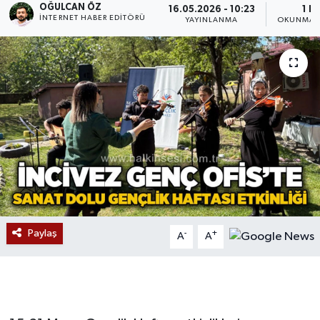
OĞULCAN ÖZ
16.05.2026 - 10:23
1 D
İNTERNET HABER EDITÖRÜ
YAYINLANMA
OKUNMA S
Devrek
Bolu
ÇEVRE
BİLİM VE TEKNOLOJİ
DUNYA
Düzce
Paylaş
-
+
A
A
Eğitim
Ekonomi
Genel