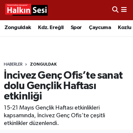
Foto Galeri
Zonguldak
Merkez Nöbetçi Eczaneler
Zonguldak
Kdz. Ereğli
Spor
Çaycuma
Kozlu
Video
Çaycuma
Merkez Hava Durumu
Yazarlar
KDZ. Ereğli
Merkez Trafik Yoğunluk Haritası
HABERLER
ZONGULDAK
Kozlu
Süper Lig Puan Durumu ve Fikstür
İncivez Genç Ofis’te sanat
Alaplı
Tüm Manşetler
dolu Gençlik Haftası
etkinliği
Asayiş
Son Dakika Haberleri
15-21 Mayıs Gençlik Haftası etkinlikleri
Bartın
Haber Arşivi
kapsamında, İncivez Genç Ofis’te çeşitli
etkinlikler düzenlendi.
Karabük