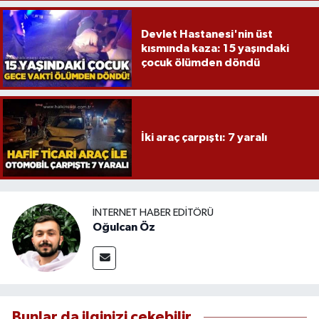
Devlet Hastanesi'nin üst
kısmında kaza: 15 yaşındaki
çocuk ölümden döndü
İki araç çarpıştı: 7 yaralı
İNTERNET HABER EDITÖRÜ
Oğulcan Öz
Bunlar da ilginizi çekebilir