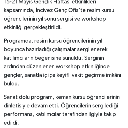
15-21 Mayıs Gençlik Haftası etkinlikleri
kapsamında, İncivez Genç Ofis’te resim kursu
Gökçebey
öğrencilerinin yıl sonu sergisi ve workshop
etkinliği gerçekleştirildi.
GÜNDEM
Programda, resim kursu öğrencilerinin yıl
İş ilanı
boyunca hazırladığı çalışmalar sergilenerek
Kilimli
katılımcıların beğenisine sunuldu. Serginin
ardından düzenlenen workshop etkinliğinde
Kültür - Sanat
gençler, sanatla iç içe keyifli vakit geçirme imkânı
buldu.
MAGAZİN
Sanat dolu program, keman kursu öğrencilerinin
Politika
dinletisiyle devam etti. Öğrencilerin sergilediği
performans, katılımcılar tarafından ilgiyle takip
Resmi İlan
edildi.