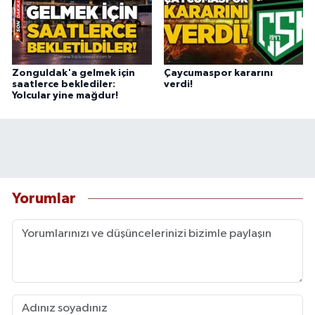
Zonguldak'a gelmek için
Çaycumaspor kararını
saatlerce beklediler:
verdi!
Yolcular yine mağdur!
Yorumlar