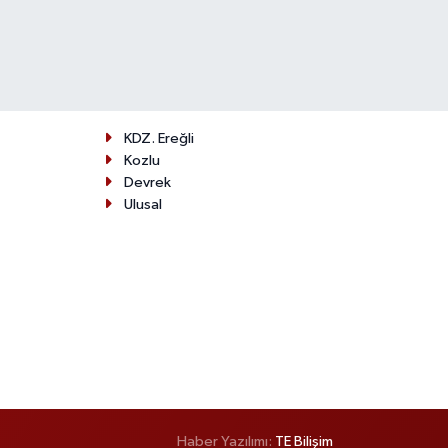
KDZ. Ereğli
Kozlu
Devrek
Ulusal
Haber Yazılımı:
TE Bilişim