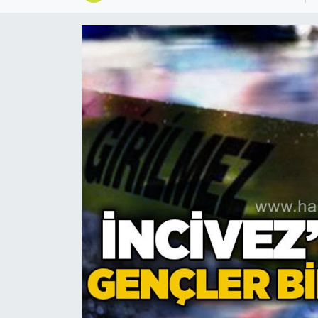
Devrek
Bolu
ÇEVRE
BİLİM VE TEKNOLOJİ
DUNYA
Düzce
Eğitim
Ekonomi
Genel