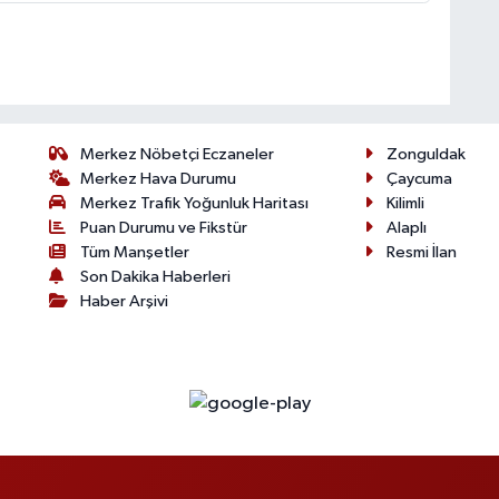
Merkez Nöbetçi Eczaneler
Zonguldak
Merkez Hava Durumu
Çaycuma
Merkez Trafik Yoğunluk Haritası
Kilimli
Puan Durumu ve Fikstür
Alaplı
Tüm Manşetler
Resmi İlan
Son Dakika Haberleri
Haber Arşivi