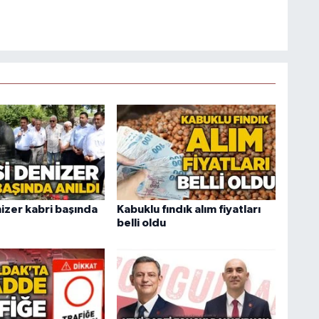
izer kabri başında
Kabuklu fındık alım fiyatları
belli oldu