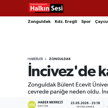
Foto Galeri
Zonguldak
Merkez Nöbetçi Eczaneler
Zonguldak
Kdz. Ereğli
Spor
Çayc
Video
Çaycuma
Merkez Hava Durumu
Yazarlar
KDZ. Ereğli
Merkez Trafik Yoğunluk Haritası
Kozlu
Süper Lig Puan Durumu ve Fikstür
HABERLER
ZONGULDAK
İncivez'de k
Alaplı
Tüm Manşetler
Asayiş
Son Dakika Haberleri
Zonguldak Bülent Ecevit Üniver
çevrede paniğe neden oldu. İnci
Bartın
Haber Arşivi
HABER MERKEZI
23.05.2026 - 23:18
Karabük
EDITÖR
YAYINLANMA