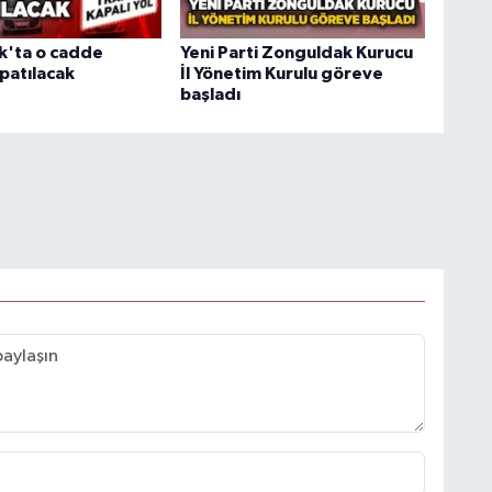
k'ta o cadde
Yeni Parti Zonguldak Kurucu
patılacak
İl Yönetim Kurulu göreve
başladı