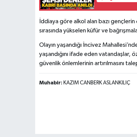
Röportaj
Sağlık
İddiaya göre alkol alan bazı gençlerin 
sırasında yükselen küfür ve bağrışmal
SİYASET
Olayın yaşandığı İncivez Mahallesi’nd
Spor
yaşandığını ifade eden vatandaşlar, ö
güvenlik önlemlerinin artırılmasını tale
Ulusal
Yaşam
Muhabir:
KAZIM CANBERK ASLANKILIÇ