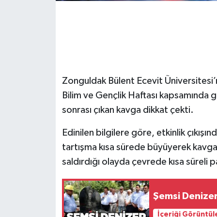
Gökçebey
GÜNDEM
İş ilanı
Zonguldak Bülent Ecevit Üniversitesi’
Bilim ve Gençlik Haftası kapsamında g
Kilimli
sonrası çıkan kavga dikkat çekti.
Kültür - Sanat
Edinilen bilgilere göre, etkinlik çıkış
MAGAZİN
tartışma kısa sürede büyüyerek kavgay
saldırdığı olayda çevrede kısa süreli p
Politika
Şemsi Denizer 
Resmi İlan
İçeriği Görüntül