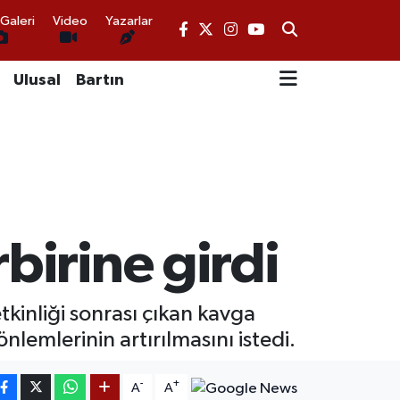
Galeri
Video
Yazarlar
Ulusal
Bartın
birine girdi
inliği sonrası çıkan kavga
lemlerinin artırılmasını istedi.
-
+
A
A