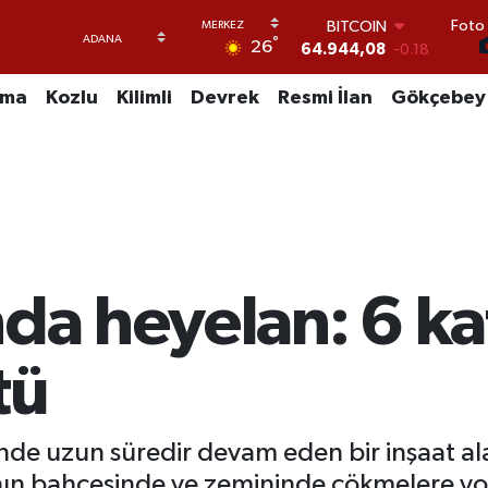
64.944,08
-0.18
Foto 
DOLAR
°
26
47,7436
0.18
EURO
uma
Kozlu
Kilimli
Devrek
Resmi İlan
Gökçebey
55,2510
0.32
STERLİN
64,4811
0.38
GRAM ALTIN
6660.55
0.03
BİST100
13.779
-14
nda heyelan: 6 ka
tü
de uzun süredir devam eden bir inşaat a
nanın bahçesinde ve zemininde çökmelere yol