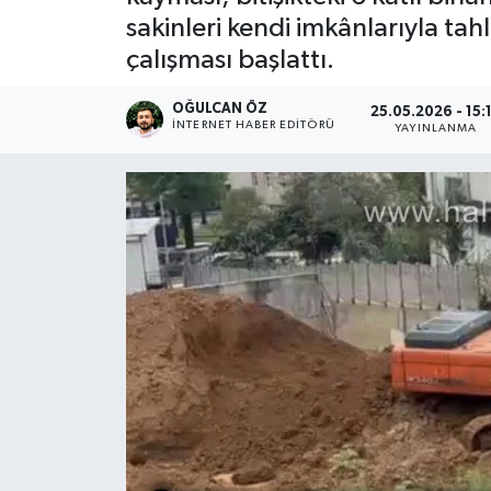
sakinleri kendi imkânlarıyla ta
Devrek
çalışması başlattı.
Bolu
OĞULCAN ÖZ
25.05.2026 - 15:
İNTERNET HABER EDITÖRÜ
YAYINLANMA
ÇEVRE
BİLİM VE TEKNOLOJİ
DUNYA
Düzce
Eğitim
Ekonomi
Genel