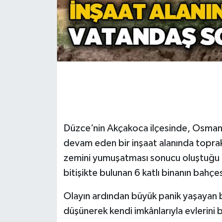
Gökçebey
GÜNDEM
İş ilanı
Kilimli
Kültür - Sanat
Düzce’nin Akçakoca ilçesinde, Osmani
devam eden bir inşaat alanında toprak
MAGAZİN
zemini yumuşatması sonucu oluştuğu 
bitişikte bulunan 6 katlı binanın bahç
Politika
Olayın ardından büyük panik yaşayan bi
Resmi İlan
düşünerek kendi imkânlarıyla evlerini b