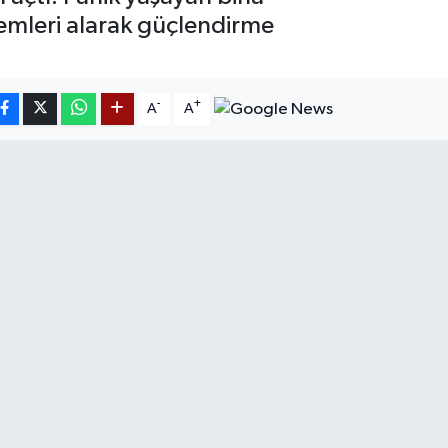
nlemleri alarak güçlendirme
-
+
A
A