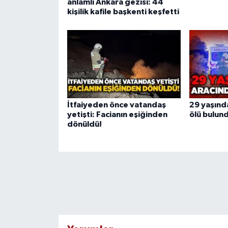
anlamlı Ankara gezisi: 44
kişilik kafile başkenti keşfetti
İtfaiyeden önce vatandaş
29 yaşınd
yetişti: Facianın eşiğinden
ölü bulun
dönüldü!