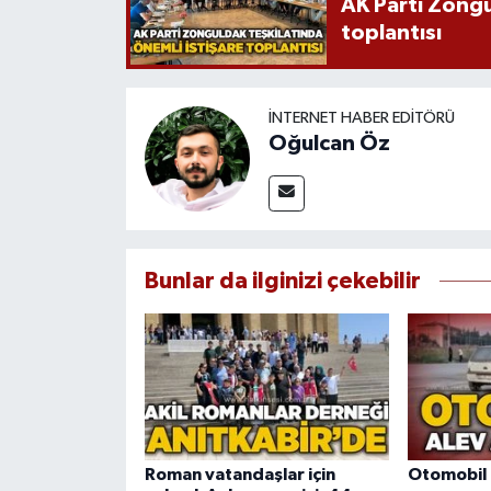
AK Parti Zongu
toplantısı
İNTERNET HABER EDITÖRÜ
Oğulcan Öz
Bunlar da ilginizi çekebilir
Roman vatandaşlar için
Otomobil 