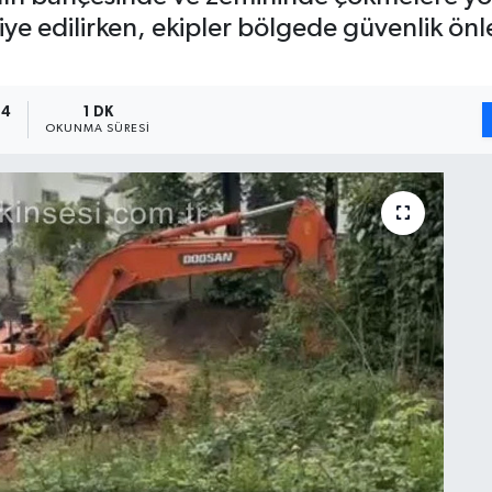
hliye edilirken, ekipler bölgede güvenlik ö
14
1 DK
OKUNMA SÜRESI