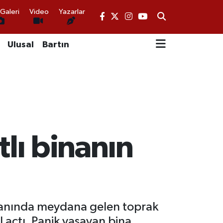
Galeri
Video
Yazarlar
Ulusal
Bartın
tlı binanın
lanında meydana gelen toprak
 açtı. Panik yaşayan bina