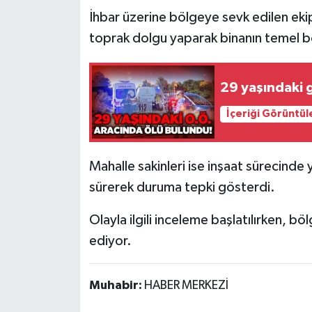
Röportaj
İhbar üzerine bölgeye sevk edilen ekip
toprak dolgu yaparak binanın temel b
Sağlık
SİYASET
29 yaşındaki 
Spor
İçeriği Görüntül
Ulusal
Mahalle sakinleri ise inşaat sürecinde 
Yaşam
sürerek duruma tepki gösterdi.
Olayla ilgili inceleme başlatılırken, 
ediyor.
Muhabir:
HABER MERKEZİ