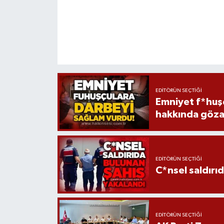
EDITÖRÜN SEÇTIĞI
Emniyet f*huşç
hakkında gözal
EDITÖRÜN SEÇTIĞI
C*nsel saldırı
EDITÖRÜN SEÇTIĞI