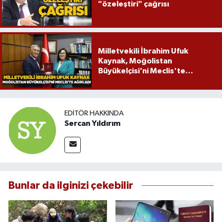
"özeleştiri" çağrısı
Milletvekili İbrahim Ufuk
Kaynak, Moğolistan
Büyükelçisi’ni Meclis'te
ağırladı
EDITÖR HAKKINDA
Sercan Yıldırım
Bunlar da ilginizi çekebilir