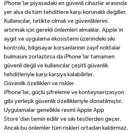
Röportaj
iPhone'lar piyasadaki en güvenli cihazlar arasında
yer alsa da tüm tehditlere karşı korunaklı değiller.
Sağlık
Kullanıcılar, tetikte olmalı ve güvenliklerini
artırmak için gerekli önlemleri almalılar. Apple'ın
SİYASET
aygıt ve uygulama ekosistemi üzerindeki sıkı
Spor
kontrolü, bilgisayar korsanlarının zayıf noktalar
bulmasını zorlaştırsa da iPhone'lar tamamen
Ulusal
güvenli değil ve kullanıcılar çeşitli güvenlik
tehditleriyle karşı karşıya kalabilirler.
Yaşam
Güvenlik özellikleri ve riskler
iPhone'lar, güçlü şifreleme ve konteynerizasyon
gibi yerleşik güvenlik özellikleriyle donatılmıştır.
Uygulamalar genellikle resmî Apple App
Store'dan temin edilir ve sıkı testlerden geçer.
Ancak bu önlemler tüm riskleri ortadan kaldırmaz.