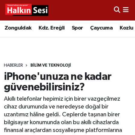
Foto Galeri
Zonguldak
Merkez Nöbetçi Eczaneler
Zonguldak
Kdz. Ereğli
Spor
Çaycuma
Kozlu
Video
Çaycuma
Merkez Hava Durumu
Yazarlar
KDZ. Ereğli
Merkez Trafik Yoğunluk Haritası
HABERLER
BİLİM VE TEKNOLOJİ
Kozlu
Süper Lig Puan Durumu ve Fikstür
iPhone'unuza ne kadar
Alaplı
Tüm Manşetler
güvenebilirsiniz?
Akıllı telefonlar hepimiz için birer vazgeçilmez
Asayiş
Son Dakika Haberleri
cihaz durumunda ve neredeyse doğal bir
uzantımız hâline geldi. Ceplerde taşınan birer
Bartın
Haber Arşivi
bilgisayar konumunda olan bu akıllı cihazlarda
finansal araçlardan sosyalleşme platformlarına
Karabük