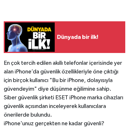
Gökçebey
GÜNDEM
Dünyada bir ilk!
İş ilanı
Kilimli
En çok tercih edilen akıllı telefonlar içerisinde yer
alan iPhone’da güvenlik özellikleriyle öne çıktığı
Kültür - Sanat
için birçok kullanıcı "Bu bir iPhone, dolayısıyla
MAGAZİN
güvendeyim" diye düşünme eğilimine sahip.
Siber güvenlik şirketi ESET iPhone marka cihazları
Politika
güvenlik açısından inceleyerek kullanıcılara
önerilerde bulundu.
Resmi İlan
iPhone'unuz gerçekten ne kadar güvenli?