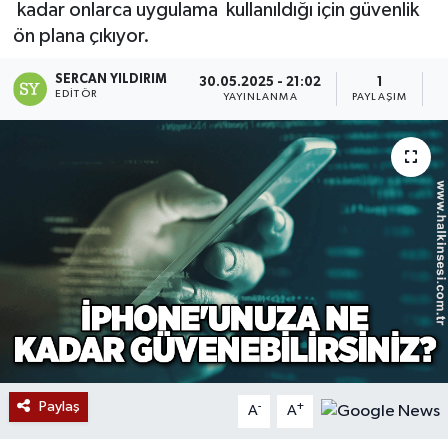
kadar onlarca uygulama kullanıldığı için güvenlik
ön plana çıkıyor.
Devrek
SERCAN YILDIRIM
30.05.2025 - 21:02
1
Bolu
EDITÖR
YAYINLANMA
PAYLAŞIM
O
ÇEVRE
BİLİM VE TEKNOLOJİ
DUNYA
Düzce
Eğitim
Ekonomi
Paylaş
-
+
A
A
Genel