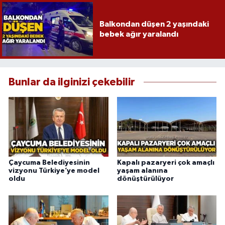
Balkondan düşen 2 yaşındaki
bebek ağır yaralandı
Bunlar da ilginizi çekebilir
Çaycuma Belediyesinin
Kapalı pazaryeri çok amaçlı
vizyonu Türkiye’ye model
yaşam alanına
oldu
dönüştürülüyor