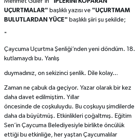
Mehmet Güler'in
"İPLERİNİ KOPARAN
UÇURTMALAR"
başlıklı yazısı ve
"UÇURTMAM
Gökçebey
BULUTLARDAN YÜCE"
başlıklı şiiri şu şekilde;
GÜNDEM
"
İş ilanı
Çaycuma Uçurtma Şenliği’nden yeni döndüm. 18.
kutlamaydı bu. Yanlış
Kilimli
duymadınız, on sekizinci şenlik. Dile kolay…
Kültür - Sanat
Zaman ne çabuk da geçiyor. Yazar olarak bir kez
MAGAZİN
daha davet edilmiştim. Yıllar
öncesinde de coşkuluydu. Bu coşkuyu şimdilerde
Politika
daha da büyütmüş. Etkinlikleri çoğaltmış. Eğitim
Sen’in Çaycuma Belediyesiyle birlikte öncülük
Resmi İlan
ettiği bu etkinliğe, her yaştan Çaycumalılar