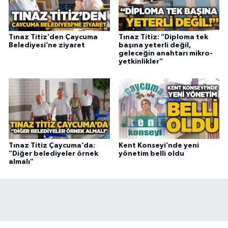
Tınaz Titiz’den Çaycuma
Tınaz Titiz: "Diploma tek
Belediyesi’ne ziyaret
başına yeterli değil,
geleceğin anahtarı mikro-
yetkinlikler"
Tınaz Titiz Çaycuma’da:
Kent Konseyi’nde yeni
"Diğer belediyeler örnek
yönetim belli oldu
almalı"