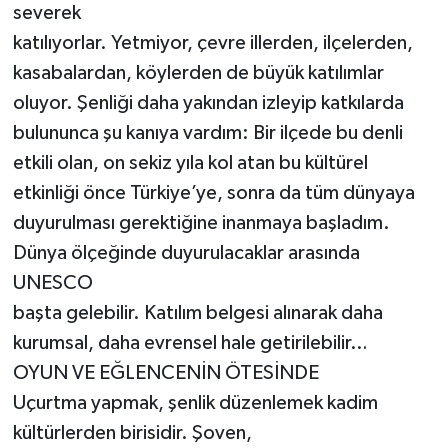
Röportaj
severek
katılıyorlar. Yetmiyor, çevre illerden, ilçelerden,
Sağlık
kasabalardan, köylerden de büyük katılımlar
oluyor. Şenliği daha yakından izleyip katkılarda
SİYASET
bulununca şu kanıya vardım: Bir ilçede bu denli
Spor
etkili olan, on sekiz yıla kol atan bu kültürel
etkinliği önce Türkiye’ye, sonra da tüm dünyaya
Ulusal
duyurulması gerektiğine inanmaya başladım.
Dünya ölçeğinde duyurulacaklar arasında
Yaşam
UNESCO
başta gelebilir. Katılım belgesi alınarak daha
kurumsal, daha evrensel hale getirilebilir…
OYUN VE EĞLENCENİN ÖTESİNDE
Uçurtma yapmak, şenlik düzenlemek kadim
kültürlerden birisidir. Şoven,