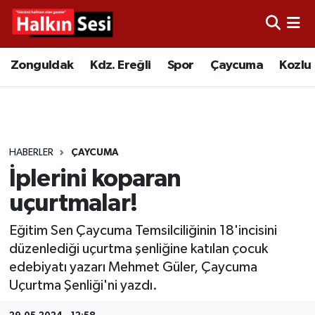
Foto Galeri
Zonguldak
Merkez Nöbetçi Eczaneler
Zonguldak
Kdz. Ereğli
Spor
Çaycuma
Kozlu
Video
Çaycuma
Merkez Hava Durumu
Yazarlar
KDZ. Ereğli
Merkez Trafik Yoğunluk Haritası
HABERLER
ÇAYCUMA
Kozlu
Süper Lig Puan Durumu ve Fikstür
İplerini koparan
Alaplı
Tüm Manşetler
uçurtmalar!
Eğitim Sen Çaycuma Temsilciliğinin 18'incisini
Asayiş
Son Dakika Haberleri
düzenlediği uçurtma şenliğine katılan çocuk
edebiyatı yazarı Mehmet Güler, Çaycuma
Bartın
Haber Arşivi
Uçurtma Şenliği'ni yazdı.
Karabük