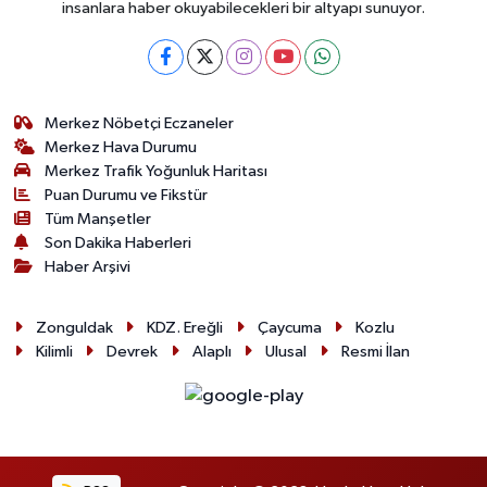
insanlara haber okuyabilecekleri bir altyapı sunuyor.
Merkez Nöbetçi Eczaneler
Merkez Hava Durumu
Merkez Trafik Yoğunluk Haritası
Puan Durumu ve Fikstür
Tüm Manşetler
Son Dakika Haberleri
Haber Arşivi
Zonguldak
KDZ. Ereğli
Çaycuma
Kozlu
Kilimli
Devrek
Alaplı
Ulusal
Resmi İlan