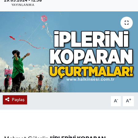
29.05.2024 - 12:58
YAYINLANMA
Devrek
Bolu
ÇEVRE
BİLİM VE TEKNOLOJİ
DUNYA
Düzce
Paylaş
-
+
A
A
Eğitim
Ekonomi
Genel