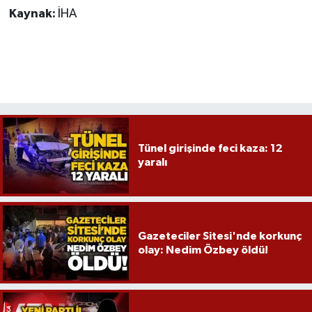
Röportaj
Kaynak:
İHA
Sağlık
SİYASET
Spor
Ulusal
Tünel girişinde feci kaza: 12
yaralı
Yaşam
Gazeteciler Sitesi'nde korkunç
olay: Nedim Özbey öldü!