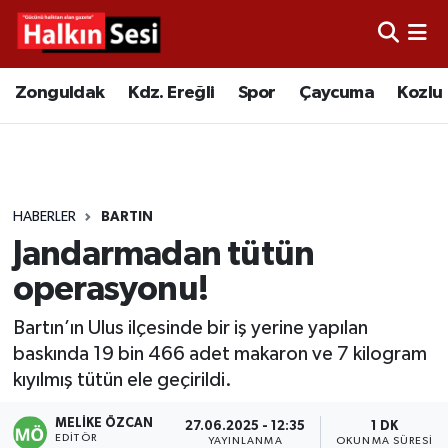
Foto Galeri
Zonguldak
Merkez Nöbetçi Eczaneler
Zonguldak
Kdz. Ereğli
Spor
Çaycuma
Kozlu
Video
Çaycuma
Merkez Hava Durumu
Yazarlar
KDZ. Ereğli
Merkez Trafik Yoğunluk Haritası
HABERLER
BARTIN
Kozlu
Süper Lig Puan Durumu ve Fikstür
Jandarmadan tütün
Alaplı
Tüm Manşetler
operasyonu!
Bartın’ın Ulus ilçesinde bir iş yerine yapılan
Asayiş
Son Dakika Haberleri
baskında 19 bin 466 adet makaron ve 7 kilogram
kıyılmış tütün ele geçirildi.
Bartın
Haber Arşivi
MELIKE ÖZCAN
27.06.2025 - 12:35
1 DK
Karabük
EDITÖR
YAYINLANMA
OKUNMA SÜRESI