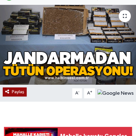
Devrek
Bolu
ÇEVRE
BİLİM VE TEKNOLOJİ
DUNYA
Düzce
Paylaş
-
+
A
A
Eğitim
Ekonomi
Genel