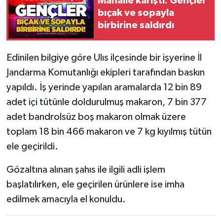
Mahalle karıştı: Gençler
bıçak ve sopayla
Gökçebey
birbirine saldırdı
GÜNDEM
Edinilen bilgiye göre Ulıs ilçesinde bir işyerine İl
Jandarma Komutanlığı ekipleri tarafından baskın
İş ilanı
yapıldı. İş yerinde yapılan aramalarda 12 bin 89
Kilimli
adet içi tütünle doldurulmuş makaron, 7 bin 377
adet bandrolsüz boş makaron olmak üzere
Kültür - Sanat
toplam 18 bin 466 makaron ve 7 kg kıyılmış tütün
ele geçirildi.
MAGAZİN
Gözaltına alınan şahıs ile ilgili adli işlem
Politika
başlatılırken, ele geçirilen ürünlere ise imha
edilmek amacıyla el konuldu.
Resmi İlan