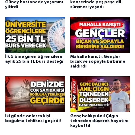
Güney hastanede yaşamını
konserinde peş peşe dil
yitirdi
sürçmesi yaşadı
İlk 5 bine giren öğrencilere
Mahalle karıştı: Gençler
aylık 25 bin TL burs desteği
bıçak ve sopayla birbirine
saldırdı
İki günde onlarca kişi
Genç balıkçı Anıl Çılgın
boğulma tehlikesi geçirdi!
tekneden düşerek hayatını
kaybetti!