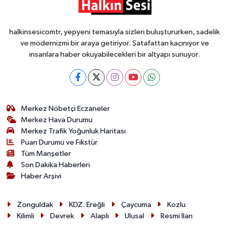
halkinsesicomtr, yepyeni temasıyla sizleri buluştururken, sadelik
ve modernizmi bir araya getiriyor. Şatafattan kaçınıyor ve
insanlara haber okuyabilecekleri bir altyapı sunuyor.
Merkez Nöbetçi Eczaneler
Merkez Hava Durumu
Merkez Trafik Yoğunluk Haritası
Puan Durumu ve Fikstür
Tüm Manşetler
Son Dakika Haberleri
Haber Arşivi
Zonguldak
KDZ. Ereğli
Çaycuma
Kozlu
Kilimli
Devrek
Alaplı
Ulusal
Resmi İlan