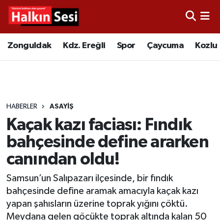
Foto Galeri
Zonguldak
Merkez Nöbetçi Eczaneler
Zonguldak
Kdz. Ereğli
Spor
Çaycuma
Kozlu
Video
Çaycuma
Merkez Hava Durumu
Yazarlar
KDZ. Ereğli
Merkez Trafik Yoğunluk Haritası
HABERLER
ASAYIŞ
Kozlu
Süper Lig Puan Durumu ve Fikstür
Kaçak kazı faciası: Fındık
Alaplı
Tüm Manşetler
bahçesinde define ararken
canından oldu!
Asayiş
Son Dakika Haberleri
Samsun’un Salıpazarı ilçesinde, bir fındık
Bartın
Haber Arşivi
bahçesinde define aramak amacıyla kaçak kazı
yapan şahısların üzerine toprak yığını çöktü.
Karabük
Meydana gelen göçükte toprak altında kalan 50