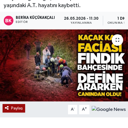
yaşındaki A.T. hayatını kaybetti.
Devrek
BERIKA KÜÇÜKAKÇALI
26.05.2026 - 11:30
1 DK
EDITÖR
YAYINLANMA
OKUNMA SÜ
Bolu
ÇEVRE
BİLİM VE TEKNOLOJİ
DUNYA
Düzce
Eğitim
Paylaş
-
+
A
A
Ekonomi
Genel