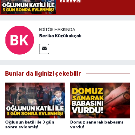
evlenmiş!
EDITÖR HAKKINDA
Berika Küçükakçalı
Bunlar da ilginizi çekebilir
Oğlunun katili ile 3 gün
Domuz sanarak babasını
sonra evlenmiş!
vurdu!