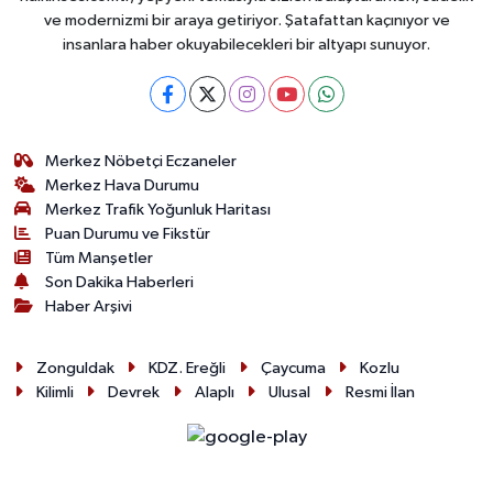
ve modernizmi bir araya getiriyor. Şatafattan kaçınıyor ve
insanlara haber okuyabilecekleri bir altyapı sunuyor.
Merkez Nöbetçi Eczaneler
Merkez Hava Durumu
Merkez Trafik Yoğunluk Haritası
Puan Durumu ve Fikstür
Tüm Manşetler
Son Dakika Haberleri
Haber Arşivi
Zonguldak
KDZ. Ereğli
Çaycuma
Kozlu
Kilimli
Devrek
Alaplı
Ulusal
Resmi İlan