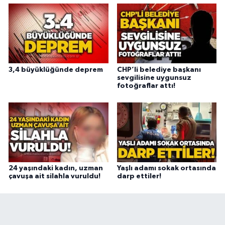
3,4 büyüklüğünde deprem
CHP’li belediye başkanı
sevgilisine uygunsuz
fotoğraflar attı!
24 yaşındaki kadın, uzman
Yaşlı adamı sokak ortasında
çavuşa ait silahla vuruldu!
darp ettiler!