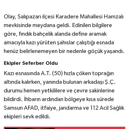
Gökçebey
Olay, Salıpazarı ilçesi Karadere Mahallesi Hamzalı
mevkisinde meydana geldi. Edinilen bilgilere
GÜNDEM
göre, fındık bahçelik alanda define aramak
amacıyla kazı yürüten şahıslar çalıştığı esnada
İş ilanı
henüz belirlenemeyen bir nedenle göçük yaşandı.
Kilimli
Ekipler Seferber Oldu
Kültür - Sanat
Kazı esnasında A.T. (50) hızla çöken toprağın
altında kalırken, yanında bulunan arkadaşı Ş.Ç.
MAGAZİN
durumu hemen yetkililere ve çevre sakinlerine
bildirdi. İhbarın ardından bölgeye kısa sürede
Politika
Samsun AFAD, itfaiye, jandarma ve 112 Acil Sağlık
ekipleri sevk edildi.
Resmi İlan