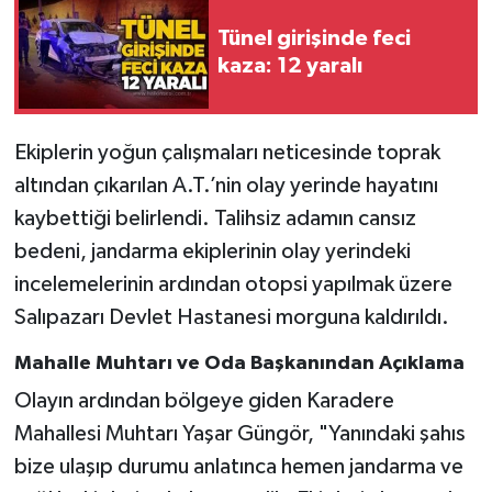
Röportaj
Tünel girişinde feci
Sağlık
kaza: 12 yaralı
SİYASET
Ekiplerin yoğun çalışmaları neticesinde toprak
Spor
altından çıkarılan A.T.’nin olay yerinde hayatını
kaybettiği belirlendi. Talihsiz adamın cansız
Ulusal
bedeni, jandarma ekiplerinin olay yerindeki
incelemelerinin ardından otopsi yapılmak üzere
Yaşam
Salıpazarı Devlet Hastanesi morguna kaldırıldı.
Mahalle Muhtarı ve Oda Başkanından Açıklama
Olayın ardından bölgeye giden Karadere
Mahallesi Muhtarı Yaşar Güngör, "Yanındaki şahıs
bize ulaşıp durumu anlatınca hemen jandarma ve