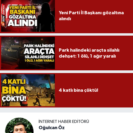
Yeni Parti İl Başkanı gözaltına
alındı
Park halindeki araçta silahlı
dehşet: 1 ölü, 1 ağır yaralı
4 katlı bina çöktü!
İNTERNET HABER EDITÖRÜ
Oğulcan Öz