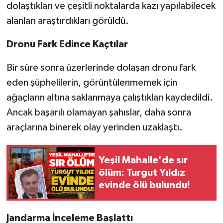
Röportaj
dolaştıkları ve çeşitli noktalarda kazı yapılabilecek
alanları araştırdıkları görüldü.
Sağlık
Dronu Fark Edince Kaçtılar
SİYASET
Bir süre sonra üzerlerinde dolaşan dronu fark
Spor
eden şüphelilerin, görüntülenmemek için
ağaçların altına saklanmaya çalıştıkları kaydedildi.
Ulusal
Ancak başarılı olamayan şahıslar, daha sonra
araçlarına binerek olay yerinden uzaklaştı.
Yaşam
Yeşil Mahalle'de sır
ölüm: Turgut Yıldız
evinde ölü bulundu!
Jandarma İnceleme Başlattı