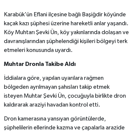
Gökçebey
Karabük'ün Eflani ilçesine bağlı Başiğdir köyünde
kaçak kazı şüphesi üzerine hareketli anlar yaşandı.
GÜNDEM
Köy Muhtarı Şevki Ün, köy yakınlarında dolaşan ve
davranışlarından şüphelendiği kişileri bölgeyi terk
İş ilanı
etmeleri konusunda uyardı.
Kilimli
Muhtar Dronla Takibe Aldı
Kültür - Sanat
İddialara göre, yapılan uyarılara rağmen
bölgeden ayrılmayan şahısları takip etmek
MAGAZİN
isteyen Muhtar Şevki Ün, çocuğuyla birlikte dron
kaldırarak araziyi havadan kontrol etti.
Politika
Dron kamerasına yansıyan görüntülerde,
Resmi İlan
şüphelilerin ellerinde kazma ve çapalarla arazide