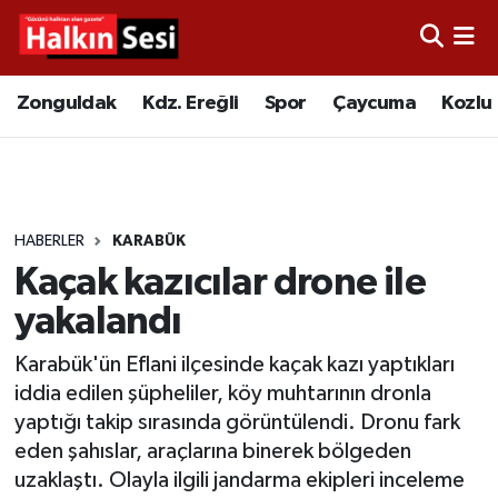
Foto Galeri
Zonguldak
Merkez Nöbetçi Eczaneler
Zonguldak
Kdz. Ereğli
Spor
Çaycuma
Kozlu
Video
Çaycuma
Merkez Hava Durumu
Yazarlar
KDZ. Ereğli
Merkez Trafik Yoğunluk Haritası
HABERLER
KARABÜK
Kozlu
Süper Lig Puan Durumu ve Fikstür
Kaçak kazıcılar drone ile
Alaplı
Tüm Manşetler
yakalandı
Karabük'ün Eflani ilçesinde kaçak kazı yaptıkları
Asayiş
Son Dakika Haberleri
iddia edilen şüpheliler, köy muhtarının dronla
yaptığı takip sırasında görüntülendi. Dronu fark
Bartın
Haber Arşivi
eden şahıslar, araçlarına binerek bölgeden
uzaklaştı. Olayla ilgili jandarma ekipleri inceleme
Karabük