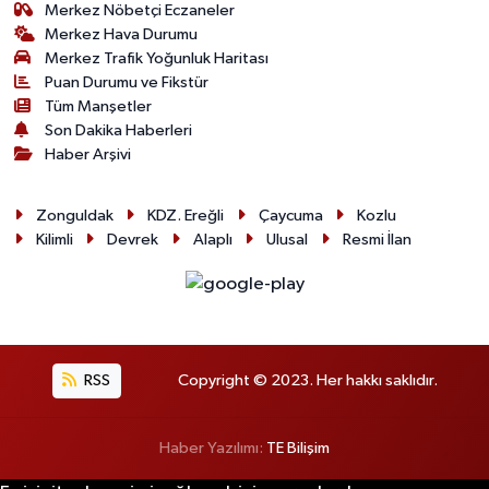
Merkez Nöbetçi Eczaneler
Merkez Hava Durumu
Merkez Trafik Yoğunluk Haritası
Puan Durumu ve Fikstür
Tüm Manşetler
Son Dakika Haberleri
Haber Arşivi
Zonguldak
KDZ. Ereğli
Çaycuma
Kozlu
Kilimli
Devrek
Alaplı
Ulusal
Resmi İlan
RSS
Copyright © 2023. Her hakkı saklıdır.
Haber Yazılımı:
TE Bilişim