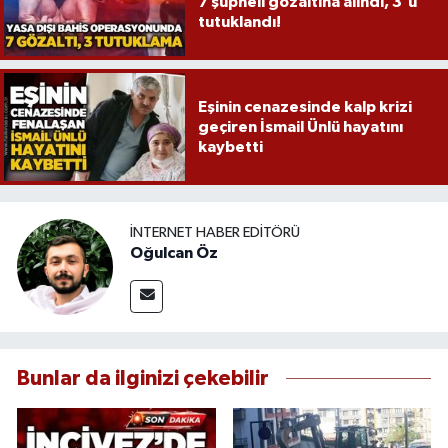
7 şüpheli gözaltına alındı, 3'ü
tutuklandı!
Eşinin cenazesinde kalp krizi
geçiren İsmail Ünlü hayatını
kaybetti
İNTERNET HABER EDITÖRÜ
Oğulcan Öz
Bunlar da ilginizi çekebilir