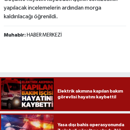
Röportaj
yapılacak incelemelerin ardından morga
kaldırılacağı öğrenildi.
Sağlık
SİYASET
Muhabir:
HABER MERKEZİ
Spor
Ulusal
Yaşam
Elektrik akımına kapılan bakım
görevlisi hayatını kaybetti!
Yasa dışı bahis operasyonunda