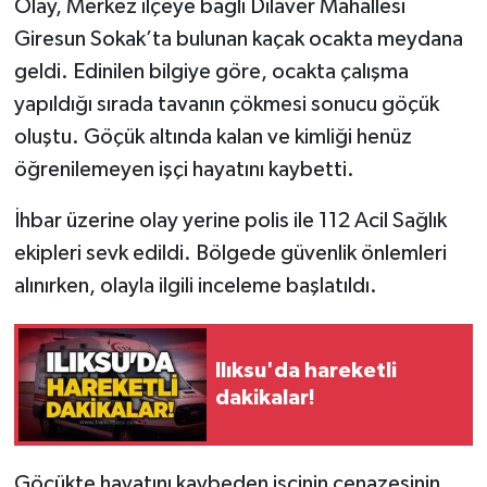
Olay, Merkez ilçeye bağlı Dilaver Mahallesi
Giresun Sokak’ta bulunan kaçak ocakta meydana
Gökçebey
geldi. Edinilen bilgiye göre, ocakta çalışma
yapıldığı sırada tavanın çökmesi sonucu göçük
GÜNDEM
oluştu. Göçük altında kalan ve kimliği henüz
İş ilanı
öğrenilemeyen işçi hayatını kaybetti.
Kilimli
İhbar üzerine olay yerine polis ile 112 Acil Sağlık
ekipleri sevk edildi. Bölgede güvenlik önlemleri
Kültür - Sanat
alınırken, olayla ilgili inceleme başlatıldı.
MAGAZİN
Ilıksu'da hareketli
Politika
dakikalar!
Resmi İlan
Göçükte hayatını kaybeden işçinin cenazesinin