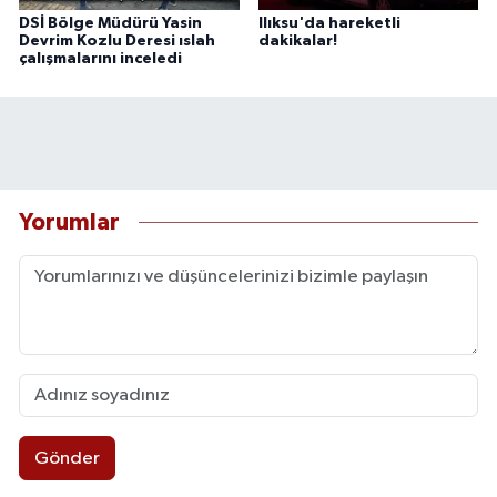
DSİ Bölge Müdürü Yasin
Ilıksu'da hareketli
Devrim Kozlu Deresi ıslah
dakikalar!
çalışmalarını inceledi
Yorumlar
Gönder