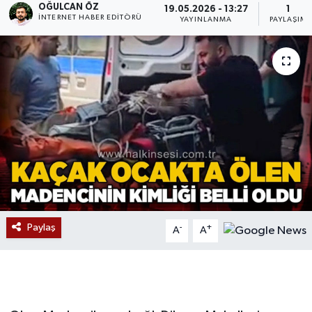
OĞULCAN ÖZ
19.05.2026 - 13:27
1
İNTERNET HABER EDITÖRÜ
YAYINLANMA
PAYLAŞIM
Devrek
Bolu
ÇEVRE
BİLİM VE TEKNOLOJİ
DUNYA
Düzce
Paylaş
-
+
A
A
Eğitim
Ekonomi
Genel