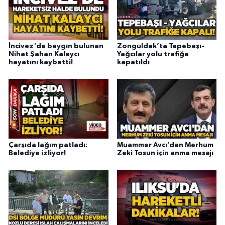
İncivez'de baygın bulunan
Zonguldak’ta Tepebaşı-
Nihat Şahan Kalaycı
Yağcılar yolu trafiğe
hayatını kaybetti!
kapatıldı
Çarşıda lağım patladı:
Muammer Avcı’dan Merhum
Belediye izliyor!
Zeki Tosun için anma mesajı