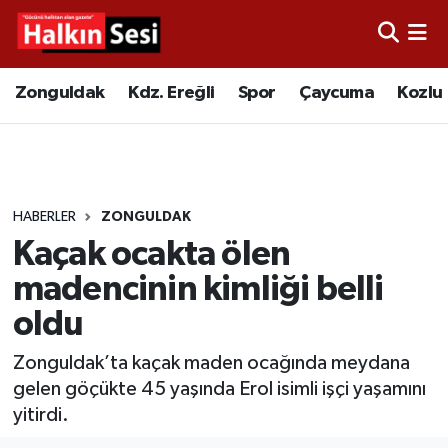
Foto Galeri
Zonguldak
Merkez Nöbetçi Eczaneler
Zonguldak
Kdz. Ereğli
Spor
Çaycuma
Kozlu
Video
Çaycuma
Merkez Hava Durumu
Yazarlar
KDZ. Ereğli
Merkez Trafik Yoğunluk Haritası
HABERLER
ZONGULDAK
Kozlu
Süper Lig Puan Durumu ve Fikstür
Kaçak ocakta ölen
Alaplı
Tüm Manşetler
madencinin kimliği belli
oldu
Asayiş
Son Dakika Haberleri
Zonguldak’ta kaçak maden ocağında meydana
Bartın
Haber Arşivi
gelen göçükte 45 yaşında Erol isimli işçi yaşamını
yitirdi.
Karabük