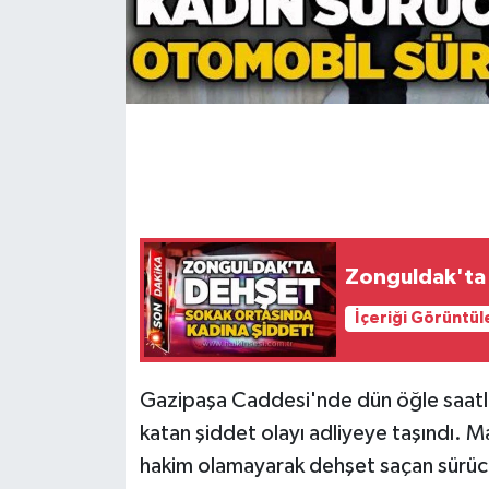
Gökçebey
GÜNDEM
İş ilanı
Kilimli
Kültür - Sanat
Zonguldak'ta 
İçeriği Görüntül
MAGAZİN
Politika
Gazipaşa Caddesi'nde dün öğle saatle
katan şiddet olayı adliyeye taşındı. Ma
Resmi İlan
hakim olamayarak dehşet saçan sürücü,