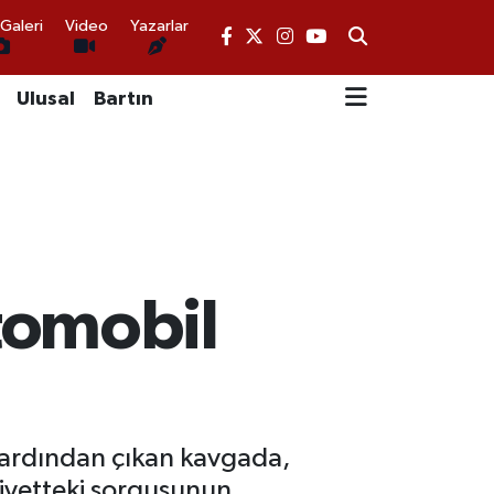
Galeri
Video
Yazarlar
Ulusal
Bartın
tomobil
 ardından çıkan kavgada,
niyetteki sorgusunun