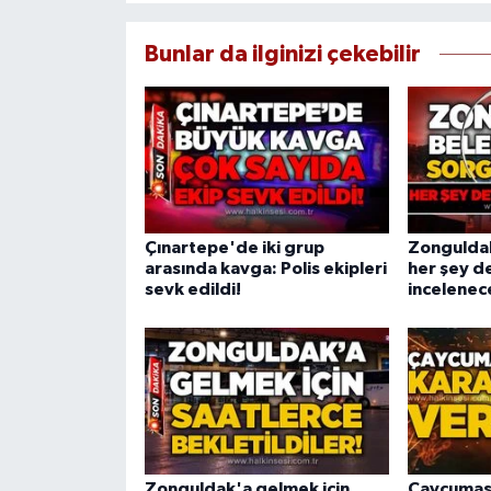
Bunlar da ilginizi çekebilir
Çınartepe'de iki grup
Zonguldak
arasında kavga: Polis ekipleri
her şey d
sevk edildi!
incelenec
Zonguldak'a gelmek için
Çaycumasp