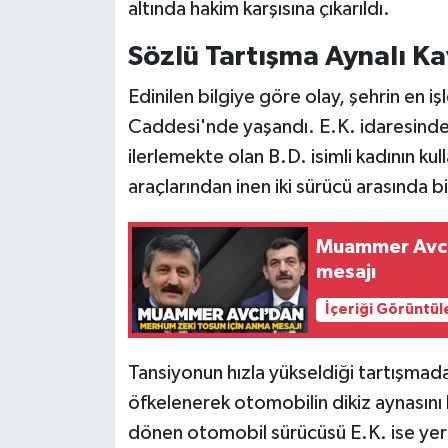
Röportaj
altında hakim karşısına çıkarıldı.
Sözlü Tartışma Aynalı K
Sağlık
Edinilen bilgiye göre olay, şehrin en i
SİYASET
Caddesi'nde yaşandı. E.K. idaresinde
ilerlemekte olan B.D. isimli kadının ku
Spor
araçlarından inen iki sürücü arasında b
Ulusal
Muammer Avcı
Yaşam
mesajı
İçeriği Görüntül
Tansiyonun hızla yükseldiği tartışmad
öfkelenerek otomobilin dikiz aynasını k
dönen otomobil sürücüsü E.K. ise yerd