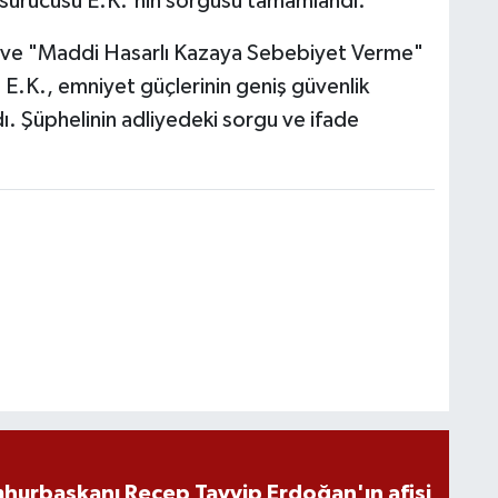
sürücüsü E.K.'nin sorgusu tamamlandı.
 ve "Maddi Hasarlı Kazaya Sebebiyet Verme"
n E.K., emniyet güçlerinin geniş güvenlik
ldı. Şüphelinin adliyedeki sorgu ve ifade
hurbaşkanı Recep Tayyip Erdoğan'ın afişi