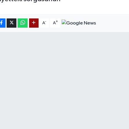
-
+
A
A