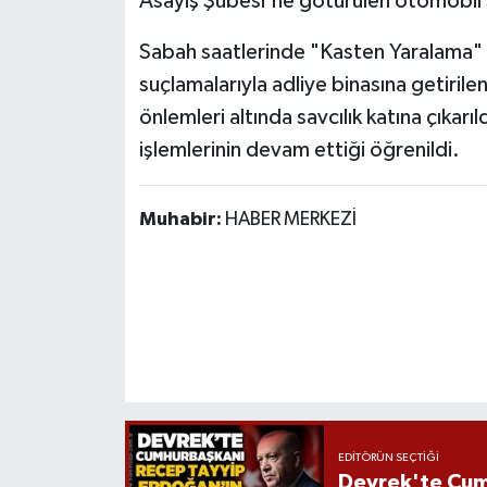
Asayiş Şubesi'ne götürülen otomobil 
Sabah saatlerinde "Kasten Yaralama"
suçlamalarıyla adliye binasına getirile
önlemleri altında savcılık katına çıkarı
işlemlerinin devam ettiği öğrenildi.
Muhabir:
HABER MERKEZİ
EDITÖRÜN SEÇTIĞI
Devrek'te Cum