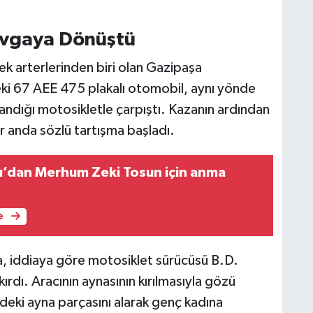
avgaya Dönüştü
şlek arterlerinden biri olan Gazipaşa
ki 67 AEE 475 plakalı otomobil, aynı yönde
llandığı motosikletle çarpıştı. Kazanın ardından
ir anda sözlü tartışma başladı.
’dan Merhum Zeki Tosun için anma
e
a, iddiaya göre motosiklet sürücüsü B.D.
ırdı. Aracının aynasının kırılmasıyla gözü
eki ayna parçasını alarak genç kadına