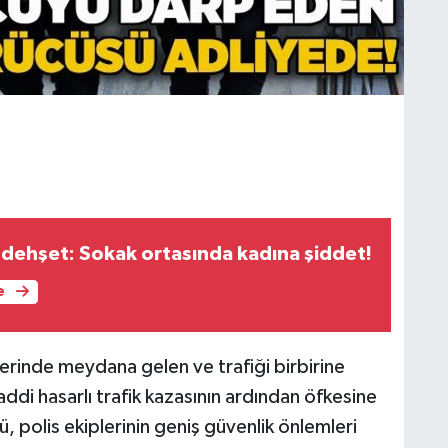
dehşet: Sokak ortasında kadına şiddet!
e
rinde meydana gelen ve trafiği birbirine
ddi hasarlı trafik kazasının ardından öfkesine
 polis ekiplerinin geniş güvenlik önlemleri