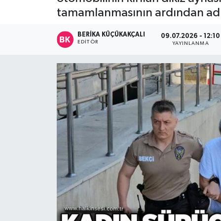
tamamlanmasının ardından adli
Devrek
BERIKA KÜÇÜKAKÇALI
09.07.2026 - 12:10
Bolu
EDITÖR
YAYINLANMA
ÇEVRE
BİLİM VE TEKNOLOJİ
DUNYA
Düzce
Eğitim
Ekonomi
Genel