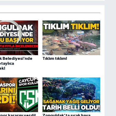
 Belediyesi’nde
Tıklım tıklım!
etaylıca
ek!
or kararını verdi!
Zonguldak’ta sıcak hava