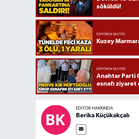
söküldü!
EDITÖRÜN SEÇTIĞI
Kuzey Marmara 
EDITÖRÜN SEÇTIĞI
Anahtar Parti 
esnafı ziyaret 
EDITÖR HAKKINDA
Berika Küçükakçalı