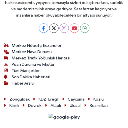
halkinsesicomtr, yepyeni temasıyla sizleri buluştururken, sadelik
ve modernizmi bir araya getiriyor. Şatafattan kaçınıyor ve
insanlara haber okuyabilecekleri bir altyapı sunuyor.
Merkez Nöbetçi Eczaneler
Merkez Hava Durumu
Merkez Trafik Yoğunluk Haritası
Puan Durumu ve Fikstür
Tüm Manşetler
Son Dakika Haberleri
Haber Arşivi
Zonguldak
KDZ. Ereğli
Çaycuma
Kozlu
Kilimli
Devrek
Alaplı
Ulusal
Resmi İlan