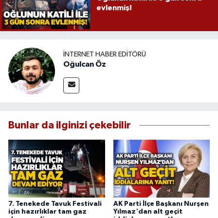
evlenmiş!
İNTERNET HABER EDITÖRÜ
Oğulcan Öz
Bunlar da ilginizi çekebilir
7. Tenekede Tavuk Festivali
AK Parti İlçe Başkanı Nurşen
için hazırlıklar tam gaz
Yılmaz'dan alt geçit