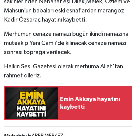
sakinlerinden Nebahat eşi Dilek,Melek, Özlem ve
Mahsun’un babaları eski esnaflardan marangoz
Gökçebey
Kadir Özsaraç hayatını kaybetti.
GÜNDEM
Merhumun cenaze namazı bugün ikindi namazına
müteakip Yeni Camii’de kılınacak cenaze namazı
İş ilanı
sonrası toprağa verilecek.
Kilimli
Halkın Sesi Gazetesi olarak merhuma Allah'tan
rahmet dileriz.
Kültür - Sanat
MAGAZİN
Emin Akkaya hayatını
kaybetti
Politika
Resmi İlan