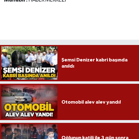
Muhabir:
HABER MERKEZİ
Röportaj
Sağlık
SİYASET
Spor
Şemsi Denizer kabri başında
Ulusal
anıldı
Yaşam
Otomobil alev alev yandı!
Oğlunun katili ile 3 gün sonra