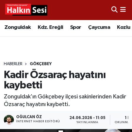
Foto Galeri
Zonguldak
Merkez Nöbetçi Eczaneler
Zonguldak
Kdz. Ereğli
Spor
Çaycuma
Kozlu
Video
Çaycuma
Merkez Hava Durumu
Yazarlar
KDZ. Ereğli
Merkez Trafik Yoğunluk Haritası
HABERLER
GÖKÇEBEY
Kozlu
Süper Lig Puan Durumu ve Fikstür
Kadir Özsaraç hayatını
Alaplı
Tüm Manşetler
kaybetti
Zonguldak'ın Gökçebey ilçesi sakinlerinden Kadir
Asayiş
Son Dakika Haberleri
Özsaraç hayatını kaybetti.
Bartın
Haber Arşivi
OĞULCAN ÖZ
24.06.2026 - 11:05
1 D
İNTERNET HABER EDITÖRÜ
YAYINLANMA
OKUNMA 
Karabük