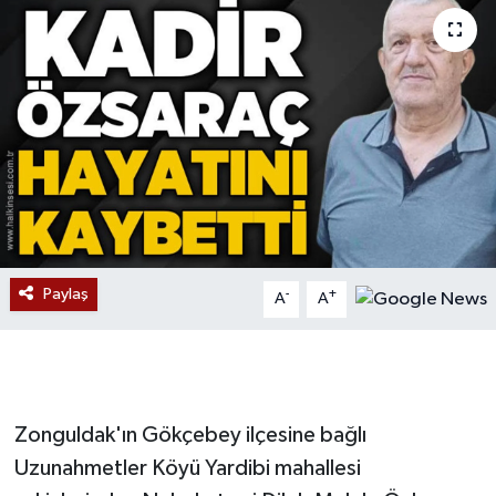
Devrek
Bolu
ÇEVRE
BİLİM VE TEKNOLOJİ
DUNYA
Paylaş
-
+
A
A
Düzce
Eğitim
Zonguldak'ın Gökçebey ilçesine bağlı
Ekonomi
Uzunahmetler Köyü Yardibi mahallesi
Genel