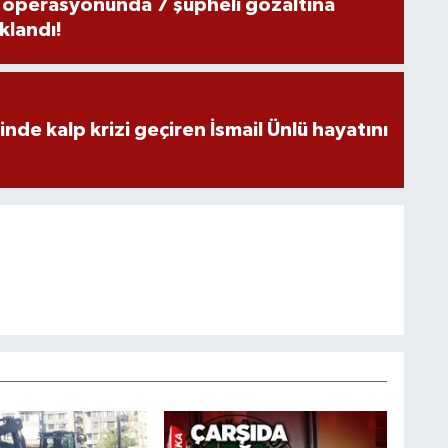
s operasyonunda 7 şüpheli gözaltına
uklandı!
nde kalp krizi geçiren İsmail Ünlü hayatını