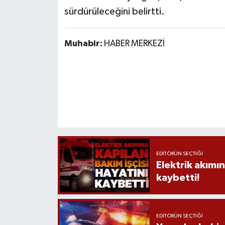
Röportaj
sürdürüleceğini belirtti.
Sağlık
Muhabir:
HABER MERKEZİ
SİYASET
Spor
Ulusal
Yaşam
EDITÖRÜN SEÇTIĞI
Elektrik akımın
kaybetti!
EDITÖRÜN SEÇTIĞI