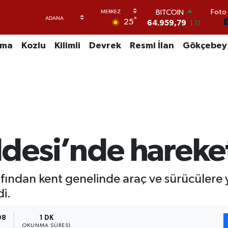
64.959,79
1.11
Foto 
DOLAR
°
25
47,7436
0.18
EURO
uma
Kozlu
Kilimli
Devrek
Resmi İlan
Gökçebey
55,2510
0.32
STERLİN
64,4811
0.38
GRAM ALTIN
6660.55
0.03
BİST100
13.779
-14
esi’nde hareketl
afından kent genelinde araç ve sürücülere 
di.
08
1 DK
OKUNMA SÜRESI