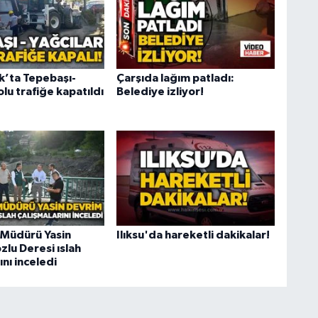
’ta Tepebaşı-
Çarşıda lağım patladı:
olu trafiğe kapatıldı
Belediye izliyor!
 Müdürü Yasin
Ilıksu'da hareketli dakikalar!
lu Deresi ıslah
ını inceledi