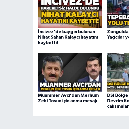
İncivez'de baygın bulunan
Zonguldak
Nihat Şahan Kalaycı hayatını
Yağcılar y
kaybetti!
Muammer Avcı’dan Merhum
DSİ Bölge
Zeki Tosun için anma mesajı
Devrim Koz
çalışmalar