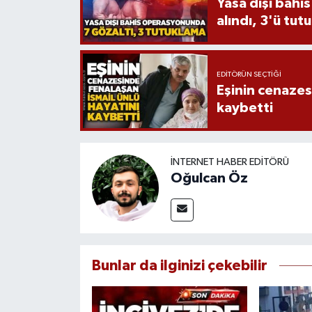
Yasa dışı bahi
alındı, 3'ü tut
EDITÖRÜN SEÇTIĞI
Eşinin cenazesi
kaybetti
İNTERNET HABER EDITÖRÜ
Oğulcan Öz
Bunlar da ilginizi çekebilir