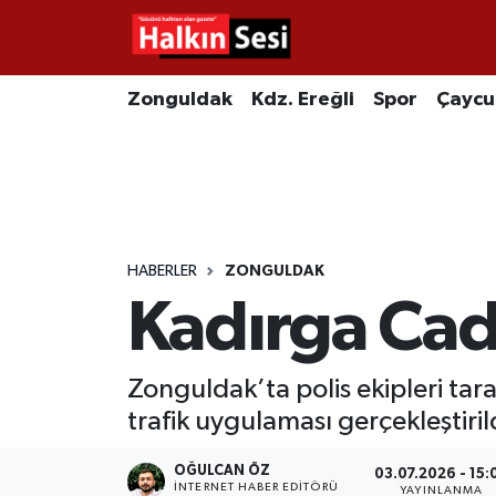
Foto Galeri
Zonguldak
Merkez Nöbetçi Eczaneler
Zonguldak
Kdz. Ereğli
Spor
Çayc
Video
Çaycuma
Merkez Hava Durumu
Yazarlar
KDZ. Ereğli
Merkez Trafik Yoğunluk Haritası
Kozlu
Süper Lig Puan Durumu ve Fikstür
HABERLER
ZONGULDAK
Kadırga Cadd
Alaplı
Tüm Manşetler
Asayiş
Son Dakika Haberleri
Zonguldak’ta polis ekipleri tar
trafik uygulaması gerçekleştiril
Bartın
Haber Arşivi
OĞULCAN ÖZ
03.07.2026 - 15:
Karabük
İNTERNET HABER EDITÖRÜ
YAYINLANMA