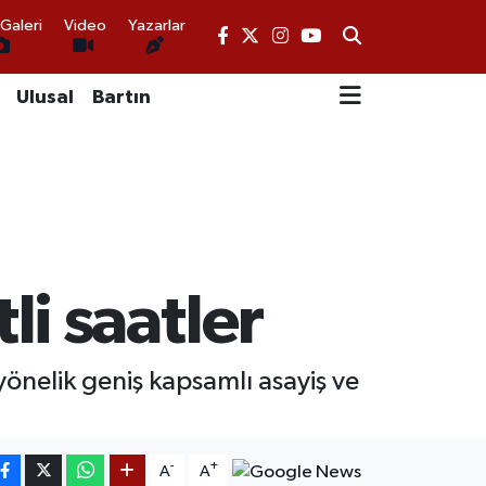
Galeri
Video
Yazarlar
Ulusal
Bartın
i saatler
yönelik geniş kapsamlı asayiş ve
-
+
A
A