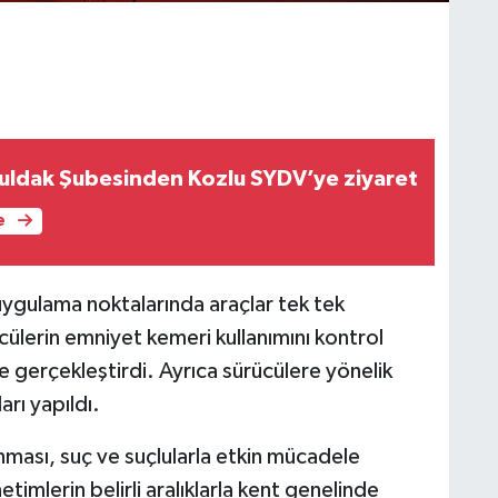
ldak Şubesinden Kozlu SYDV’ye ziyaret
e
 uygulama noktalarında araçlar tek tek
cülerin emniyet kemeri kullanımını kontrol
 gerçekleştirdi. Ayrıca sürücülere yönelik
rı yapıldı.
lanması, suç ve suçlularla etkin mücadele
timlerin belirli aralıklarla kent genelinde