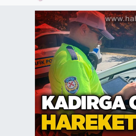
Devrek
Bolu
ÇEVRE
BİLİM VE TEKNOLOJİ
DUNYA
Düzce
Eğitim
Ekonomi
Genel