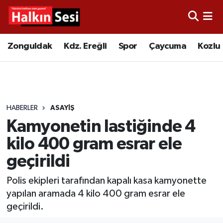
Foto Galeri
Zonguldak
Merkez Nöbetçi Eczaneler
Zonguldak
Kdz. Ereğli
Spor
Çaycuma
Kozlu
Video
Çaycuma
Merkez Hava Durumu
Yazarlar
KDZ. Ereğli
Merkez Trafik Yoğunluk Haritası
HABERLER
ASAYIŞ
Kozlu
Süper Lig Puan Durumu ve Fikstür
Kamyonetin lastiğinde 4
Alaplı
Tüm Manşetler
kilo 400 gram esrar ele
geçirildi
Asayiş
Son Dakika Haberleri
Polis ekipleri tarafından kapalı kasa kamyonette
Bartın
Haber Arşivi
yapılan aramada 4 kilo 400 gram esrar ele
geçirildi.
Karabük