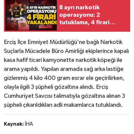
8 ayrı narkotik
Gökçebey
operasyonu: 2
tutuklama, 4 firari
GÜNDEM
yakalandı
Erciş İlçe Emniyet Müdürlüğü'ne bağlı Narkotik
İş ilanı
Suçlarla Mücadele Büro Amirliği ekiplerince kapalı
Kilimli
kasa hafif ticari kamyonette narkotik köpeği ile
arama yapıldı. Yapılan aramada sağ arka lastiğe
Kültür - Sanat
gizlenmiş 4 kilo 400 gram esrar ele geçirilirken,
olayla ilgili 3 şüpheli gözaltına alındı. Erciş
MAGAZİN
Cumhuriyet Savcısı talimatıyla gözaltına alınan 3
şüpheli çıkarıldıkları adli makamlarca tutuklandı.
Politika
Resmi İlan
Kaynak:
İHA