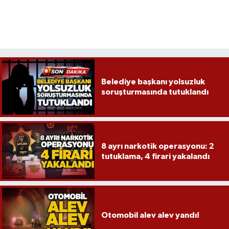
Röportaj
Sağlık
SİYASET
Spor
Belediye başkanı yolsuzluk
soruşturmasında tutuklandı
Ulusal
Yaşam
8 ayrı narkotik operasyonu: 2
tutuklama, 4 firari yakalandı
Otomobil alev alev yandı!