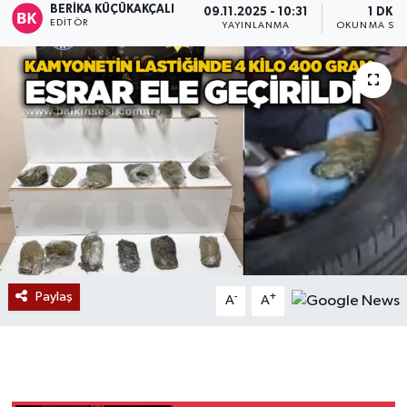
BERIKA KÜÇÜKAKÇALI
09.11.2025 - 10:31
1 DK
EDITÖR
YAYINLANMA
OKUNMA SÜR
Devrek
Bolu
ÇEVRE
BİLİM VE TEKNOLOJİ
DUNYA
Düzce
Paylaş
-
+
A
A
Eğitim
Ekonomi
Genel