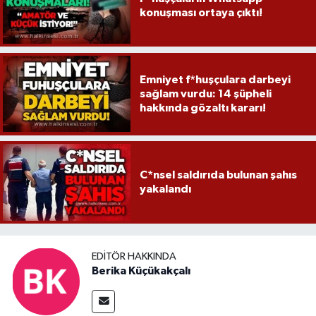
konuşması ortaya çıktı!
Emniyet f*huşçulara darbeyi
sağlam vurdu: 14 şüpheli
hakkında gözaltı kararı!
C*nsel saldırıda bulunan şahıs
yakalandı
EDITÖR HAKKINDA
Berika Küçükakçalı