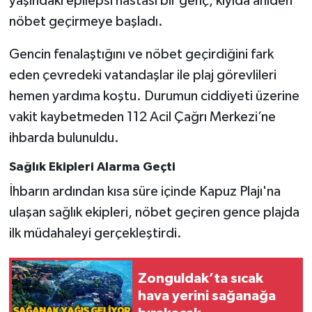
yaşındaki epilepsi hastası bir genç, kıyıda aniden
nöbet geçirmeye başladı.
Gökçebey
Gencin fenalaştığını ve nöbet geçirdiğini fark
GÜNDEM
eden çevredeki vatandaşlar ile plaj görevlileri
hemen yardıma koştu. Durumun ciddiyeti üzerine
İş ilanı
vakit kaybetmeden 112 Acil Çağrı Merkezi’ne
ihbarda bulunuldu.
Kilimli
Sağlık Ekipleri Alarma Geçti
Kültür - Sanat
İhbarın ardından kısa süre içinde Kapuz Plajı'na
MAGAZİN
ulaşan sağlık ekipleri, nöbet geçiren gence plajda
ilk müdahaleyi gerçekleştirdi.
Politika
Zonguldak’ta sıcak
Resmi İlan
hava yerini sağanağa