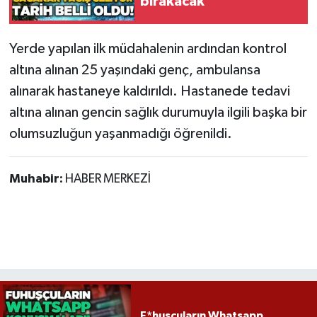
bırakacak
Röportaj
Sağlık
Yerde yapılan ilk müdahalenin ardından kontrol
altına alınan 25 yaşındaki genç, ambulansa
SİYASET
alınarak hastaneye kaldırıldı. Hastanede tedavi
altına alınan gencin sağlık durumuyla ilgili başka bir
Spor
olumsuzluğun yaşanmadığı öğrenildi.
Ulusal
Muhabir:
HABER MERKEZİ
Yaşam
F*huşçuların Whatsapp