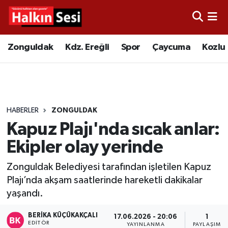
Foto Galeri
Zonguldak
Merkez Nöbetçi Eczaneler
Zonguldak
Kdz. Ereğli
Spor
Çaycuma
Kozlu
Video
Çaycuma
Merkez Hava Durumu
Yazarlar
KDZ. Ereğli
Merkez Trafik Yoğunluk Haritası
HABERLER
ZONGULDAK
Kozlu
Süper Lig Puan Durumu ve Fikstür
Kapuz Plajı'nda sıcak anlar:
Alaplı
Tüm Manşetler
Ekipler olay yerinde
Zonguldak Belediyesi tarafından işletilen Kapuz
Asayiş
Son Dakika Haberleri
Plajı’nda akşam saatlerinde hareketli dakikalar
yaşandı.
Bartın
Haber Arşivi
BERIKA KÜÇÜKAKÇALI
17.06.2026 - 20:06
1
Karabük
EDITÖR
YAYINLANMA
PAYLAŞIM