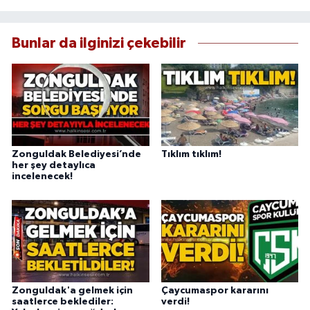
Bunlar da ilginizi çekebilir
Zonguldak Belediyesi’nde
Tıklım tıklım!
her şey detaylıca
incelenecek!
Zonguldak'a gelmek için
Çaycumaspor kararını
saatlerce beklediler:
verdi!