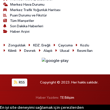
Merkez Hava Durumu
Merkez Trafik Yoğunluk Haritası
Puan Durumu ve Fikstür
Tüm Manşetler
Son Dakika Haberleri
Haber Arşivi
Zonguldak
KDZ. Ereğli
Çaycuma
Kozlu
Kilimli
Devrek
Alaplı
Ulusal
Resmi İlan
RSS
Copyright © 2023. Her hakkı saklıdır.
Haber Yazılımı:
TE Bilişim
En iyi site deneyimi sağlamak için çerezlerden