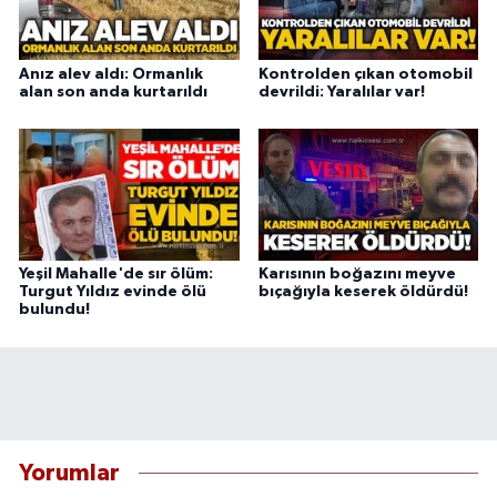
Anız alev aldı: Ormanlık
Kontrolden çıkan otomobil
alan son anda kurtarıldı
devrildi: Yaralılar var!
Yeşil Mahalle'de sır ölüm:
Karısının boğazını meyve
Turgut Yıldız evinde ölü
bıçağıyla keserek öldürdü!
bulundu!
Yorumlar