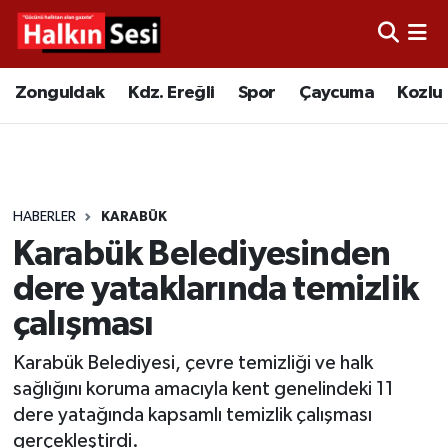
Foto Galeri
Zonguldak
Merkez Nöbetçi Eczaneler
Zonguldak
Kdz. Ereğli
Spor
Çaycuma
Kozlu
Video
Çaycuma
Merkez Hava Durumu
Yazarlar
KDZ. Ereğli
Merkez Trafik Yoğunluk Haritası
HABERLER
KARABÜK
Kozlu
Süper Lig Puan Durumu ve Fikstür
Karabük Belediyesinden
Alaplı
Tüm Manşetler
dere yataklarında temizlik
çalışması
Asayiş
Son Dakika Haberleri
Karabük Belediyesi, çevre temizliği ve halk
Bartın
Haber Arşivi
sağlığını koruma amacıyla kent genelindeki 11
dere yatağında kapsamlı temizlik çalışması
Karabük
gerçekleştirdi.