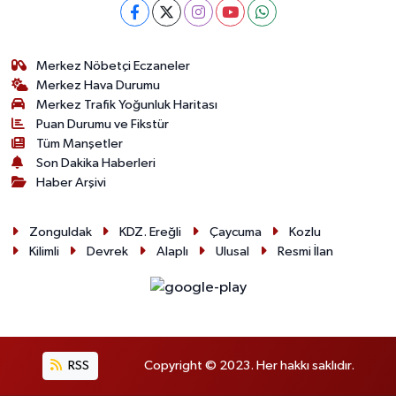
Merkez Nöbetçi Eczaneler
Merkez Hava Durumu
Merkez Trafik Yoğunluk Haritası
Puan Durumu ve Fikstür
Tüm Manşetler
Son Dakika Haberleri
Haber Arşivi
Zonguldak
KDZ. Ereğli
Çaycuma
Kozlu
Kilimli
Devrek
Alaplı
Ulusal
Resmi İlan
RSS
Copyright © 2023. Her hakkı saklıdır.