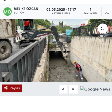
Devrek
MELIKE ÖZCAN
02.05.2025 - 17:17
1
EDITÖR
YAYINLANMA
PAYLAŞIM
OKU
Bolu
ÇEVRE
BİLİM VE TEKNOLOJİ
DUNYA
Düzce
Eğitim
Paylaş
-
+
A
A
Ekonomi
Genel