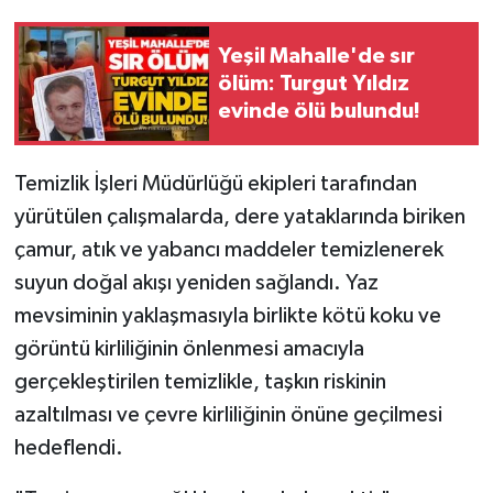
Gökçebey
Yeşil Mahalle'de sır
ölüm: Turgut Yıldız
GÜNDEM
evinde ölü bulundu!
İş ilanı
Temizlik İşleri Müdürlüğü ekipleri tarafından
yürütülen çalışmalarda, dere yataklarında biriken
Kilimli
çamur, atık ve yabancı maddeler temizlenerek
Kültür - Sanat
suyun doğal akışı yeniden sağlandı. Yaz
mevsiminin yaklaşmasıyla birlikte kötü koku ve
MAGAZİN
görüntü kirliliğinin önlenmesi amacıyla
gerçekleştirilen temizlikle, taşkın riskinin
Politika
azaltılması ve çevre kirliliğinin önüne geçilmesi
Resmi İlan
hedeflendi.