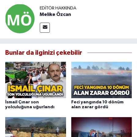
EDITÖR HAKKINDA
Melike Özcan
Bunlar da ilginizi çekebilir
İsmail Çınar son
Feci yangında 10 dönüm
yolculuğuna uğurlandı
alan zarar gördü