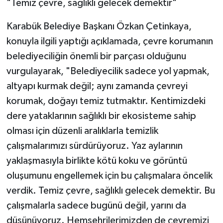
"Temiz çevre, sağlıklı gelecek demektir"
Röportaj
Karabük Belediye Başkanı Özkan Çetinkaya,
Sağlık
konuyla ilgili yaptığı açıklamada, çevre korumanın
SİYASET
belediyeciliğin önemli bir parçası olduğunu
vurgulayarak, "Belediyecilik sadece yol yapmak,
Spor
altyapı kurmak değil; aynı zamanda çevreyi
korumak, doğayı temiz tutmaktır. Kentimizdeki
Ulusal
dere yataklarının sağlıklı bir ekosisteme sahip
Yaşam
olması için düzenli aralıklarla temizlik
çalışmalarımızı sürdürüyoruz. Yaz aylarının
yaklaşmasıyla birlikte kötü koku ve görüntü
oluşumunu engellemek için bu çalışmalara öncelik
verdik. Temiz çevre, sağlıklı gelecek demektir. Bu
çalışmalarla sadece bugünü değil, yarını da
düşünüyoruz. Hemşehrilerimizden de çevremizi