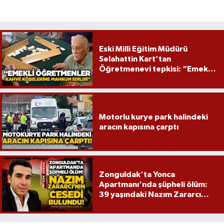
Eski Milli Eğitim Müdürü
Selahattin Kart’tan
Öğretmenevi tepkisi: “Emekli
öğretmenler mağdur edildi”
Motorlu kurye park halindeki
aracın kapısına çarptı
Zonguldak'ta Yonca
Apartmanı'nda şüpheli ölüm:
39 yaşındaki Nazım Zararcı
evinde ölü bulundu